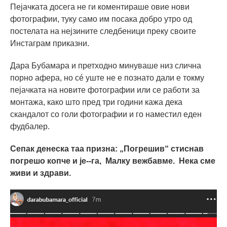
Пејачката досега не ги коментираше овие нови
фотографии, туку само им посака добро утро од
постелата на нејзините следбеници преку своите
Инстаграм приказни.
Дара Бубамара и претходно минуваше низ слична
порно афера, но сé уште не е познато дали е токму
пејачката на новите фотографии или се работи за
монтажа, како што пред три години кажа дека
скандалот со голи фотографии и го наместил еден
фудбалер.
Сепак денеска таа призна: „Погрешив“ стиснав
погрешо копче и је--га, Малку вежбавме. Нека сме
живи и здрави.