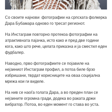
Со своите најнови фотографии на српската фолкерка
Дара Бубамара одново го тресат регионот.
На Инстаграм повторно протекоа фотографии на
атрактивната пајачка, исто како и пред две години
кога, како што рече, целата приказна и ја сместил еден
фудбалер.
Наводно, прво фотографиите се појавиле на
нејзиниот Инстаграм профил, а потоа биле брзо
избришани, тврдат корисниците на оваа социјална
мрежа кои ги виделе.
На нив се наоѓа голата Дара, а во преден план се
нејзините огромна гради, додека во раката држи
вибратор. Потоа, во еден момент го става во уста.