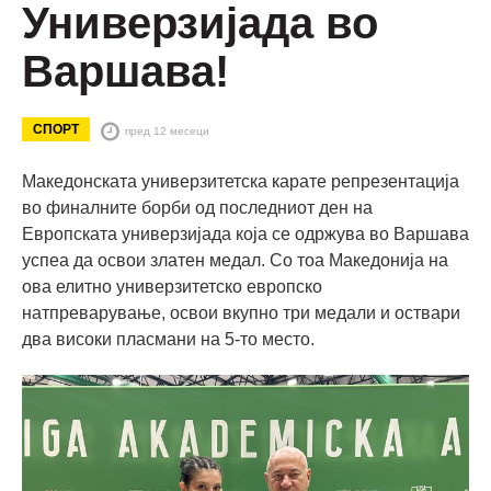
Универзијада во
Варшава!
СПОРТ
пред 12 месеци
Македонската универзитетска карате репрезентација
во финалните борби од последниот ден на
Европската универзијада која се одржува во Варшава
успеа да освои златен медал. Со тоа Македонија на
ова елитно универзитетско европско
натпреварување, освои вкупно три медали и оствари
два високи пласмани на 5-то место.