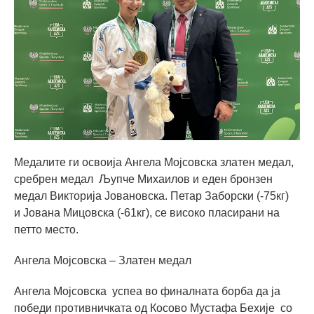
Медалите ги освоија Ангела Мојсовска златен медал,
сребрен медал Љупче Михаилов и еден бронзен
медал Викторија Јовановска. Петар Заборски (-75кг)
и Јована Мицовска (-61кг), се високо пласирани на
петто место.
Ангела Мојсовска – Златен медал
Ангела Мојсовска успеа во финалната борба да ја
победи противничката од Косово Мустафа Бехије со