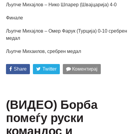
Љупче Михајлов – Нико Шпарер (Швајцарија) 4-0
Финале
Љупче Михајлов – Омер Фарук (Турција) 0-10 сребрен
медал
Љупче Михаилов, сребрен медал
Share
Twitter
Коментирај
(ВИДЕО) Борба
помеѓу руски
командос и