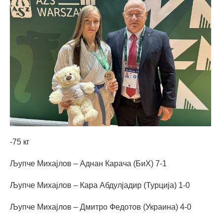
-75 кг
Љупче Михајлов – Аднан Карача (БиХ) 7-1
Љупче Михајлов – Кара Абдулјадир (Турција) 1-0
Љупче Михајлов – Дмитро Федотов (Украина) 4-0