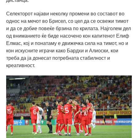
дистанца.
Селекторот најави неколку промени во составот во
однос на мечот во Брисел, со цел да се освежи тимот
и да се добие повеќе брзина по крилата. Најголем дел
од вниманието ќе биде насочено кон капитенот Елиф
Елмас, кој и понатаму е движечка сила на тимот, но и
кон искусните играчи како Бардхи и Алиоски, кои
треба да ја донесат потребната стабилност и
креативност.