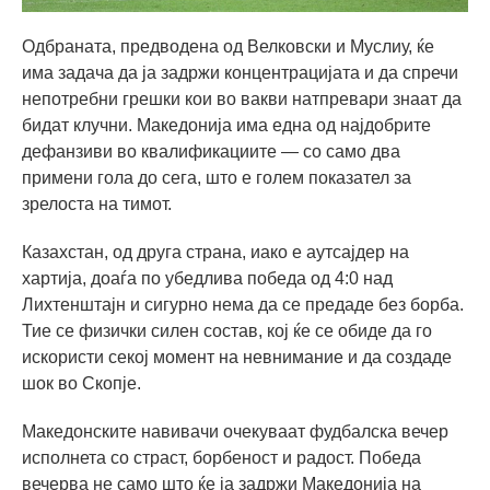
Одбраната, предводена од Велковски и Муслиу, ќе
има задача да ја задржи концентрацијата и да спречи
непотребни грешки кои во вакви натпревари знаат да
бидат клучни. Македонија има една од најдобрите
дефанзиви во квалификациите — со само два
примени гола до сега, што е голем показател за
зрелоста на тимот.
Казахстан, од друга страна, иако е аутсајдер на
хартија, доаѓа по убедлива победа од 4:0 над
Лихтенштајн и сигурно нема да се предаде без борба.
Тие се физички силен состав, кој ќе се обиде да го
искористи секој момент на невнимание и да создаде
шок во Скопје.
Македонските навивачи очекуваат фудбалска вечер
исполнета со страст, борбеност и радост. Победа
вечерва не само што ќе ја задржи Македонија на