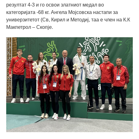
резултат 4-3 и го освои златниот медал во
категоријата -68 кг. Ангела Мојсовска настапи за
универзитетот (Св, Кирил и Методиј, таа е член на К.К
Макпетрол – Скопје.