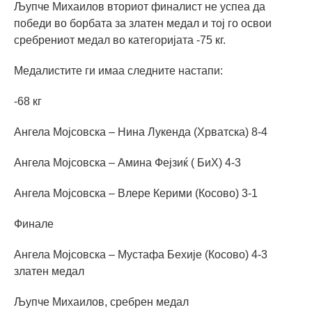
Љупче Михаилов вториот финалист не успеа да
победи во борбата за златен медал и тој го освои
сребрениот медал во категоријата -75 кг.
Медалистите ги имаа следните настапи:
-68 кг
Ангела Мојсовска – Нина Лукенда (Хрватска) 8-4
Ангела Мојсовска – Амина Фејзиќ ( БиХ) 4-3
Ангела Мојсовска – Влере Керими (Косово) 3-1
Финале
Ангела Мојсовска – Мустафа Бехије (Косово) 4-3
златен медал
Љупче Михаилов, сребрен медал