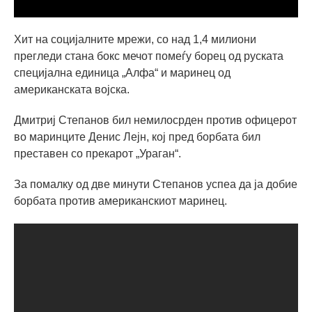
Хит на социјалните мрежи, со над 1,4 милиони
прегледи стана бокс мечот помеѓу борец од руската
специјална единица „Алфа“ и маринец од
американската војска.
Дмитриј Степанов бил немилосрден против офицерот
во маринците Денис Лејн, кој пред борбата бил
преставен со прекарот „Ураган“.
За помалку од две минути Степанов успеа да ја добие
борбата против американскиот маринец.