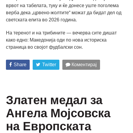
врвот на табелата, туку и ќе донесе уште поголема
верба дека „црвено-жолтите“ можат да бидат дел од
светската елита во 2026 година.
На теренот и на трибините — вечерва сите дишат
како едно: Македонија оди по нова историска
страница во својот фудбалски сон.
Share
Twitter
Коментирај
Златен медал за
Ангела Мојсовска
на Европската