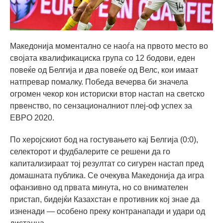
Македонија моментално се наоѓа на првото место во
својата квалификациска група со 12 бодови, еден
повеќе од Белгија и два повеќе од Велс, кои имаат
натпревар помалку. Победа вечерва би значела
огромен чекор кон историски втор настап на светско
првенство, по сензационалниот плеј-оф успех за
ЕВРО 2020.
По херојскиот бод на гостувањето кај Белгија (0:0),
селекторот и фудбалерите се решени да го
капитализираат тој резултат со сигурен настап пред
домашната публика. Се очекува Македонија да игра
офанзивно од првата минута, но со внимателен
пристап, бидејќи Казахстан е противник кој знае да
изненади — особено преку контранапади и удари од