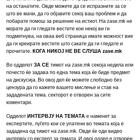
на останатите. Овде можете да се испразните за се
што ве мачи, да го објавите секој ваш проблем и да
побарате помош за решение на истиот. На zase.mk не
морате да ги гледате вестите кои некој ви ги
подметнува, на оваа веб страница имате можност вие
да ги креирате вестите што сакате да ги гледате и
прочитате.
КОГА НИКОЈ НЕ ВЕ СЛУША zase.mk
Во одделот
ЗА СЕ
тимот на zase.mk секоја недела или
почесто ќе задава по една тема која ќе биде предмет
на дискусија. Во овој дел ќе можете слободно без
цензура да го кажете вашето мислење и став на
зададената тема. секторот е отворен за сите
коментари.
Одделот
ИНТЕРВЈУ НА ТЕМАТА
е наменет за
експертите, луѓето кои се упатени во темата која е
зададена од тимот на zase.mk. Овде ќе оди видео
интервју со експерт за темата. И овој оддел е отворен