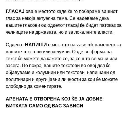
ГЛАСАЈ
ова е местото каде ќе го побараме вашиот
глас за некоја актуелна тема. Се надеваме дека
вашите гласови од одделот гласај ќе бидат патоказ за
челниците на државата, но и за локалните власти.
Одделот
НАПИШИ
е местото на zase.mk наменето за
вашите текстови или колумни. Овде во форма на
текст ќе можете да кажете се, за се што ве мачи или
засега. Но покрај вaшите текстови во овој дел ќе
објавуваме и колумнии или текстови напишани од
политичари и други јавни личности за кои ќе можете
слободно да коментирате.
АРЕНАТА Е ОТВОРЕНА КОЈ ЌЕ ЈА ДОБИЕ
БИТКАТА САМО ОД ВАС ЗАВИСИ