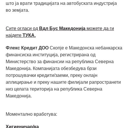
што ја врати традицијата на автобуската индустрија
во земјата.
Сите огласи од
Вдл Бус Македонија
можете да ги
најдете
ТУКА.
Флекс Кредит ДОО
Скопје е Македонска небанкарска
финансиска институција, регистрирана од
Министерство за финансии на република Северна
Македонија. Компанијата обезбедува брзи
потрошувачки кредити/заеми, преку онлајн
аплицирање и преку нашите филијали рапространети
низ целата територија на република Северна
Македонија.
Моментално вработува:
Хигиеничар/ка