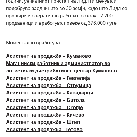
години, уникатниот пристап на Лидл ги менувa и
подобрувa заедниците во 30 земји, каде што Лидл се
прошири и оперативно работи со околу 12.200
продавници и вработува повеќе од 376.000 луѓе.
Моментално вработува:
Асистент на продажба – Куманово
Магацински работник и администратор во
логистички дистрибутивен центар Куманово
Асистент на продажба – Гевгелија
Асистент на продажба – Струмица
Асистент на продажба – Кавадарци
Асистент на продажба – Битола
Асистент на продажба – Скопје
Асистент на продажба – Кичево
Асистент на продажба – Штип
Асистент на продажба - Тетово