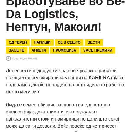
Вработување во Be-
Da Logistics,
Нептун, Макоил!
ОД ТЕРЕН
НАПИШИ
СЕ И СЕШТО
ВЕСТИ
ЗАСЕ ТВ
АНКЕТИ
ПРОМОЦИЈА
ЗАСЕ ПРЕМИУМ
пред еден месец
Денес ви ги издвојуваме најпосетуваните работни
позиции од реномирани компании на
KARIERA.mk
, се
надеваме дека ќе го најдете вашето идеално работно
место меѓу нив.
Лидл
е семеен бизнис заснован на едноставна
филозофија: дека клиентите заслужуваат
најквалитетни стоки и намирници по цени што секој
може да си ги дозволи. Веќе повеќе од четириесет