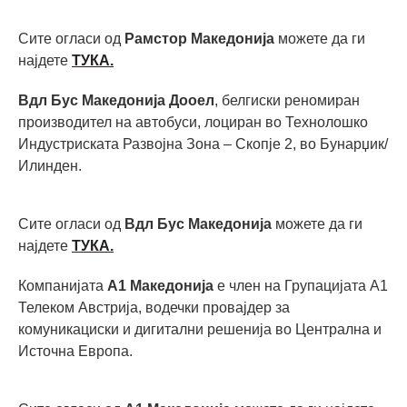
Сите огласи од
Рамстор Македонија
можете да ги
најдете
ТУКА.
Вдл Бус Македонија Дооел
, белгиски реномиран
производител на автобуси, лоциран во Технолошко
Индустриската Развојна Зона – Скопје 2, во Бунарџик/
Илинден.
Сите огласи од
Вдл Бус Македонија
можете да ги
најдете
ТУКА.
Компанијата
А1 Македонија
е член на Групацијата А1
Телеком Австрија, водечки провајдер за
комуникациски и дигитални решенија во Централна и
Источна Европа.