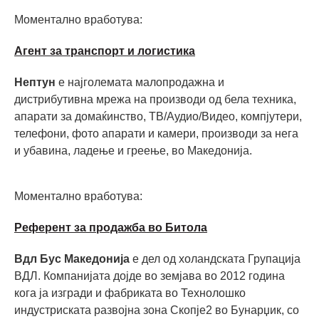
Моментално вработува:
Агент за транспорт и логистика
Нептун
е најголемата малопродажна и
дистрибутивна мрежа на производи од бела техника,
апарати за домаќинство, ТВ/Аудио/Видео, компјутери,
телефони, фото апарати и камери, производи за нега
и убавина, ладење и греење, во Македонијa.
Моментално вработува:
Референт за продажба во Битола
Вдл Бус Македонија
е дел од холандската Групација
ВДЛ. Компанијата дојде во земјава во 2012 година
кога ја изгради и фабриката во Технолошко
индустриската развојна зона Скопје2 во Бунарџик, со