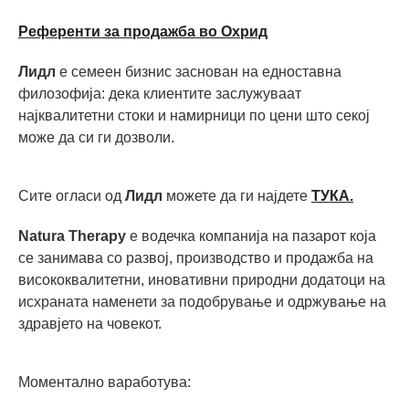
Референти за продажба во Охрид
Лидл
е семеен бизнис заснован на едноставна
филозофија: дека клиентите заслужуваат
најквалитетни стоки и намирници по цени што секој
може да си ги дозволи.
Сите огласи од
Лидл
можете да ги најдете
ТУКА.
Natura Therapy
е водечка компанија на пазарот која
се занимава со развој, производство и продажба на
висококвалитетни, иновативни природни додатоци на
исхраната наменети за подобрување и одржување на
здравјето на човекот.
Моментално ваработува: