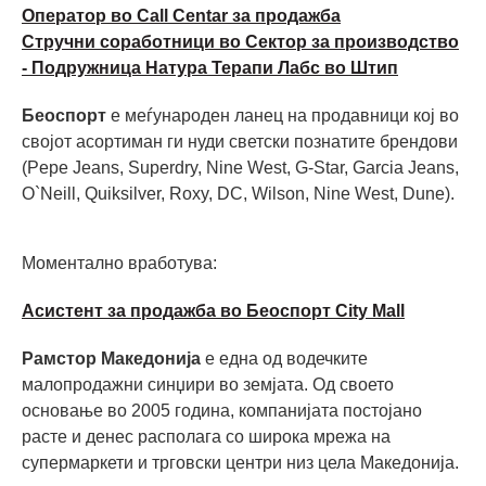
Оператор во Call Centar за продажба
Стручни соработници во Сектор за производство
- Подружница Натура Терапи Лабс во Штип
Беоспорт
е меѓународен ланец на продавници кој во
својот асортиман ги нуди светски познатите брендови
(Pepe Jeans, Superdry, Nine West, G-Star, Garcia Jeans,
O`Neill, Quiksilver, Roxy, DC, Wilson, Nine West, Dune).
Моментално вработува:
Асистент за продажба во Беоспорт City Mall
Рамстор Македонија
е една од водечките
малопродажни синџири во земјата. Од своето
основање во 2005 година, компанијата постојано
расте и денес располага со широка мрежа на
супермаркети и трговски центри низ цела Македонија.