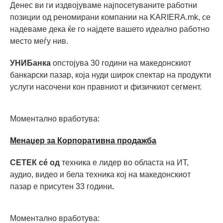
Денес ви ги издвојуваме најпосетуваните работни
позиции од реномирани компании на KARIERA.mk, се
надеваме дека ќе го најдете вашето идеално работно
место меѓу нив.
УНИБанка
опстојува 30 години на македонскиот
банкарски пазар, која нуди широк спектар на продукти
услуги насочени кон правниот и физичкиот сегмент.
Моментално вработува:
Mенаџер за Корпоративна продажба
СЕТЕК сé од
техника е лидер во областа на ИТ,
аудио, видео и бела техника кој на македонскиот
пазар е присутен 33 години
.
Моментално вработува: