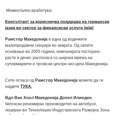
Моментално вработува:
Консултант за корисничка поддршка на германски
јазик во сектор за финансиски услуги (м/ж)
Рамстор Македонија
е една од водечките
малопродажни синџири во земјата. Од своето
основање во 2005 година, компанијата постојано
расте и денес располага со широка мрежа на
супермаркети и трговски центри низ цела Македонија.
Сите огласи од
Рамстор Македонија
можете да ги
најдете
ТУКА.
Вдл Ван Хоол Македонија Дооел Илинден
,
белгиски реномиран производител на автобуси,
лоциран во Технолошко Индустриската Развојна Зона