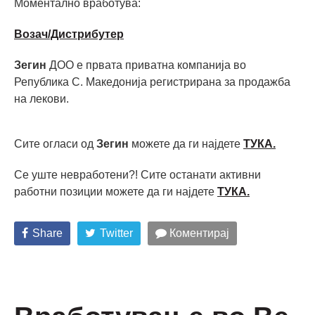
Моментално вработува:
Возач/Дистрибутер
Зегин
ДОО е првата приватна компанија во
Република С. Македонија регистрирана за продажба
на лекови.
Сите огласи од
Зегин
можете да ги најдете
ТУКА.
Се уште невработени?! Сите останати активни
работни позиции можете да ги најдете
ТУКА
.
Share
Twitter
Коментирај