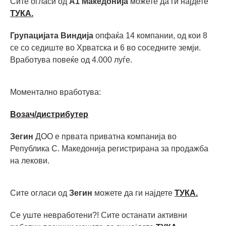
Сите огласи од
А1 Македонија
можете да ги најдете
ТУКА.
Групацијата Виндија
опфаќа 14 компании, од кои 8
се со седиште во Хрватска и 6 во соседните земји.
Вработува повеќе од 4.000 луѓе.
Моментално вработува:
Возач/дистрибутер
Зегин
ДОО е првата приватна компанија во
Република С. Македонија регистрирана за продажба
на лекови.
Сите огласи од
Зегин
можете да ги најдете
ТУКА.
Се уште невработени?! Сите останати активни