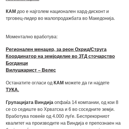
КАМ
доо е најголем национален хард-дисконт и
трговец-лидер во малопродажбата во Македонија.
Моментално вработува:
Регионален менаџер, за реон Охрид/Струга
Координатор на земјоделие во ЗТД сточарство
Богданци
Вилушкарист – Велес
Останатите огласи од
КАМ
можете да ги најдете
ТУКА.
Групацијата Виндија
опфаќа 14 компании, од кои 8
се со седиште во Хрватска и 6 во соседните земји.
Вработува повеќе од 4.000 луѓе. Беспрекорниот
квалитет на производите на Виндија е препознаен на