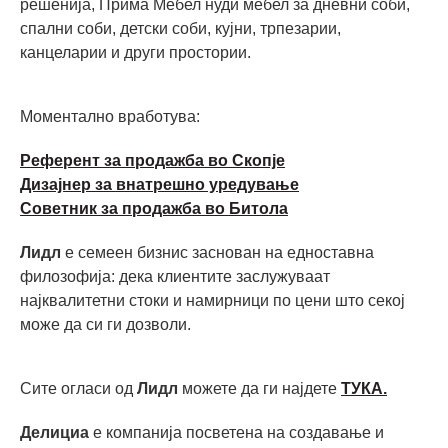
решенија, Прима Мебел нуди мебел за дневни соби,
спални соби, детски соби, кујни, трпезарии,
канцеларии и други простории.
Моментално вработува:
Референт за продажба во Скопје
Дизајнер за внатрешно уредување
Советник за продажба во Битола
Лидл
е семеен бизнис заснован на едноставна
филозофија: дека клиентите заслужуваат
најквалитетни стоки и намирници по цени што секој
може да си ги дозволи.
Сите огласи од
Лидл
можете да ги најдете
ТУКА.
Делициа
е компанија посветена на создавање и