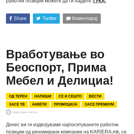
работни позиции можете да ги најдете
ТУКА
.
Share
Twitter
Коментирај
Вработување во
Беоспорт, Прима
Мебел и Делициа!
ОД ТЕРЕН
НАПИШИ
СЕ И СЕШТО
ВЕСТИ
ЗАСЕ ТВ
АНКЕТИ
ПРОМОЦИЈА
ЗАСЕ ПРЕМИУМ
пред еден месец
Денес ви ги издвојуваме најпосетуваните работни
позиции од реномирани компании на KARIERA.mk, се