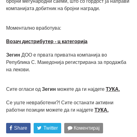
бројни меѓународни саеми, што со гордост ја направи
компанијата добитник на бројни награди.
Моментално вработува:
Возач дистрибутер - ц категорија
Зегин
ДОО е првата приватна компанија во
Република С. Македонија регистрирана за продажба
на лекови.
Сите огласи од
Зегин
можете да ги најдете
ТУКА.
Се уште невработени?! Сите останати активни
работни позиции можете да ги најдете
ТУКА.
Share
Twitter
Коментирај