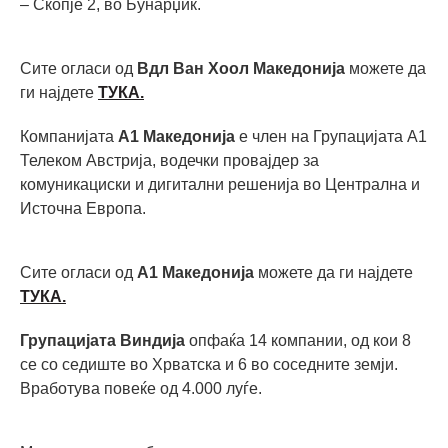
– Скопје 2, во Бунарџик.
Сите огласи од
Вдл Ван Хоол Македонија
можете да
ги најдете
ТУКА.
Компанијата
А1 Македонија
е член на Групацијата А1
Телеком Австрија, водечки провајдер за
комуникациски и дигитални решенија во Централна и
Источна Европа.
Сите огласи од
А1 Македонија
можете да ги најдете
ТУКА.
Групацијата Виндија
опфаќа 14 компании, од кои 8
се со седиште во Хрватска и 6 во соседните земји.
Вработува повеќе од 4.000 луѓе.