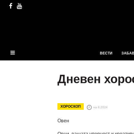
ВЕСТИ
ЗАБА
Дневен хоро
ХОРОСКОП
на 8.2024
Овен
Овни, вашата упорност и креативно