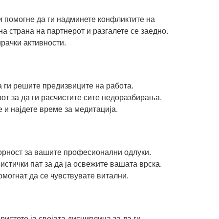
и помогне да ги надминете конфликтите на
на страна на партнерот и разгалете се заедно.
ирачки активности.
а ги решите предизвиците на работа.
от за да ги расчистите сите недоразбирања.
 и најдете време за медитација.
орност за вашите професионални одлуки.
истички пат за да ја освежите вашата врска.
омогнат да се чувствувате витални.
ристете ја својата дисциплина за да ги