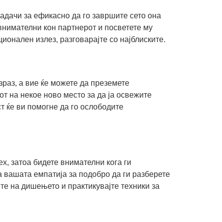
задачи за ефикасно да го завршите сето она
внимателни кон партнерот и посветете му
ионален излез, разговарајте со најблиските.
зраз, а вие ќе можете да преземете
от на некое ново место за да ја освежите
т ќе ви помогне да го ослободите
ех, затоа бидете внимателни кога ги
а вашата емпатија за подобро да ги разберете
те на дишењето и практикувајте техники за