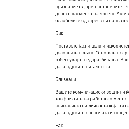
признание од претпоставените. Р
донесе насмевка на лицето. Актив
ослободите од стресот и напнатос
Бик
Поставете јасни цели и искористе
деловните пречки. Отворете го срц
избегнувајте недоразбирања. Вним
да ја одржите виталноста.
Близнаци
Вашите комуникациски вештини ќе
конфликтите на работното место. 
вниманието на личноста која ви с
да ја одржите енергијата и концен
Рак