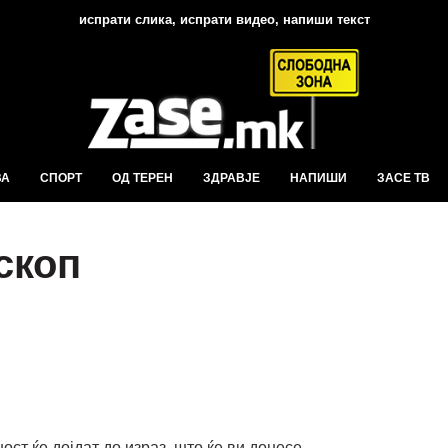
испрати слика, испрати видео, напиши текст
ВА
СПОРТ
ОД ТЕРЕН
ЗДРАВЈЕ
НАПИШИ
ЗАСЕ ТВ
скоп
ст ќе дојдат до израз, што ќе ви донесе