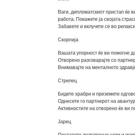
Ваги, дипломатскиот пристап ќе в
работа. Покажете ја својата страс
Забавете и вклучете се во релакс
Скорпија
Вашата упорност ќе ви помогне д
Отворено разговарајте со партнер
Внимавајте на менталното здравје
Стрелец
Бидете храбри и преземете одгов
Однесете го партнерот на авантур
Активностите на отворено ќе ви п
Јарец
Поставете долгорочни цели и иско