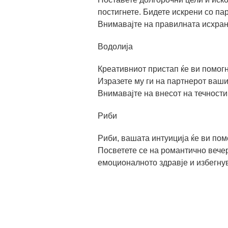
постигнете. Бидете искрени со па
Внимавајте на правилната исхран
Водолија
Креативниот пристап ќе ви помогн
Изразете му ги на партнерот ваш
Внимавајте на внесот на течности
Риби
Риби, вашата интуиција ќе ви пом
Посветете се на романтично вече
емоционалното здравје и избегнув