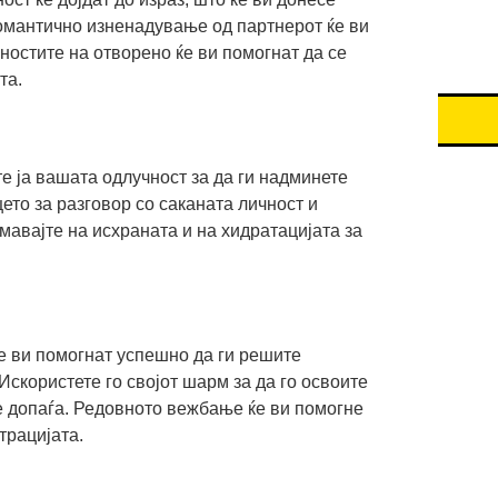
омантично изненадување од партнерот ќе ви
ностите на отворено ќе ви помогнат да се
та.
те ја вашата одлучност за да ги надминете
ето за разговор со саканата личност и
авајте на исхраната и на хидратацијата за
 ви помогнат успешно да ги решите
Искористете го својот шарм за да го освоите
е допаѓа. Редовното вежбање ќе ви помогне
трацијата.