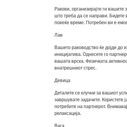
Ракови, организирајте ги вашите 
што треба да се направи. Бидете 
повеќе време. Потребен ви е емоц
Лав
Вашето раководство ќе дојде до и
иницијатива. Однесете го партнер
вашата врска. Физичката активнос
внатрешниот стрес.
Девица
Деталите се клучни за вашиот усп
завршувате задачите. Користете ј
потребите на партнерот. Внимавај
релаксација.
Вага