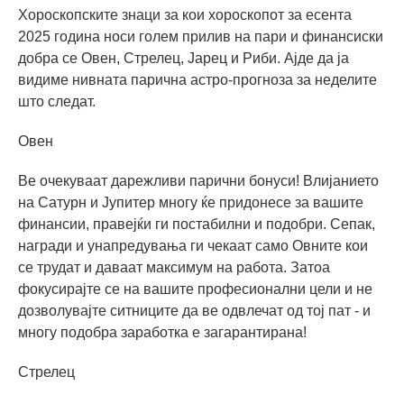
Хороскопските знаци за кои хороскопот за есента
2025 година носи голем прилив на пари и финансиски
добра се Овен, Стрелец, Јарец и Риби. Ајде да ја
видиме нивната парична астро-прогноза за неделите
што следат.
Овен
Ве очекуваат дарежливи парични бонуси! Влијанието
на Сатурн и Јупитер многу ќе придонесе за вашите
финансии, правејќи ги постабилни и подобри. Сепак,
награди и унапредувања ги чекаат само Овните кои
се трудат и даваат максимум на работа. Затоа
фокусирајте се на вашите професионални цели и не
дозволувајте ситниците да ве одвлечат од тој пат - и
многу подобра заработка е загарантирана!
Стрелец