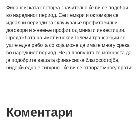
Финансиската состојба значително ќе ви се подобри
во наредниот период. Септември и октомври се
идеални периоди за склучување профитабилни
договори и жнеење профит од минати инвестиции.
Продажбата на имот и некои големи трансакции се
уште една работа со која може да имате многу среќа
во наредниот период. Не ја пропуштајте можноста да
ја подобрите вашата финансиска благосостојба,
бидејќи едно е сигурно - ќе ви се отворат многу врати!
Коментари