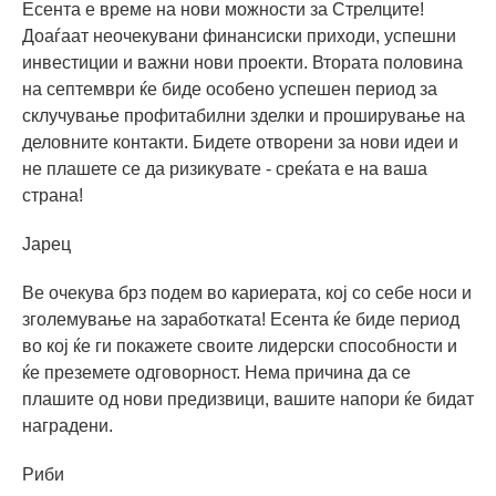
Есента е време на нови можности за Стрелците!
Доаѓаат неочекувани финансиски приходи, успешни
инвестиции и важни нови проекти. Втората половина
на септември ќе биде особено успешен период за
склучување профитабилни зделки и проширување на
деловните контакти. Бидете отворени за нови идеи и
не плашете се да ризикувате - среќата е на ваша
страна!
Јарец
Ве очекува брз подем во кариерата, кој со себе носи и
зголемување на заработката! Есента ќе биде период
во кој ќе ги покажете своите лидерски способности и
ќе преземете одговорност. Нема причина да се
плашите од нови предизвици, вашите напори ќе бидат
наградени.
Риби