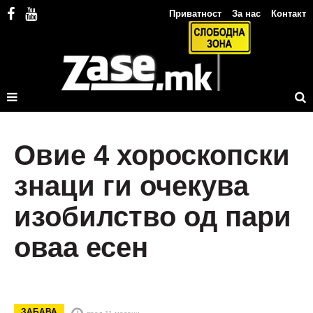
Приватност
За нас
Контакт
Овие 4 хороскопски
знаци ги очекува
изобилство од пари
оваа есен
ЗАБАВА
пред 11 месеци