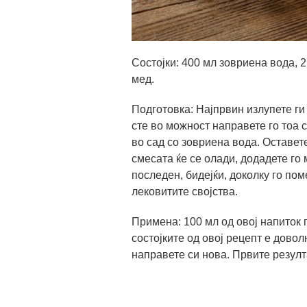
Состојки: 400 мл зовриена вода, 
мед.
Подготовка: Најпрвин излупете ги
сте во можност направете го тоа 
во сад со зовриена вода. Оставете
смесата ќе се олади, додадете го 
последен, бидејќи, доколку го пом
лековитите својства.
Примена: 100 мл од овој напиток 
состојките од овој рецепт е довол
направете си нова. Првите резулта