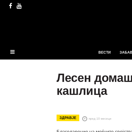
ВЕСТИ
ЗАБА
Лесен домаш
кашлица
ЗДРАВЈЕ
пред 10 месеци
Благодарение на моќните својства