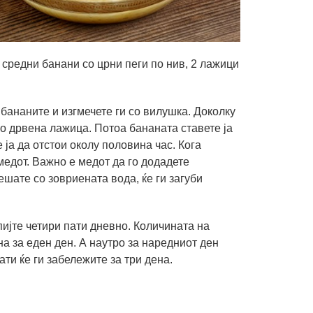
2 средни банани со црни пеги по нив, 2 лажици
 бананите и изгмечете ги со вилушка. Доколку
со дрвена лажица. Потоа бананата ставете ја
 ја да отстои околу половина час. Кога
медот. Важно е медот да го додадете
ешате со зовриената вода, ќе ги загуби
пијте четири пати дневно. Количината на
на за еден ден. А наутро за наредниот ден
ти ќе ги забележите за три дена.