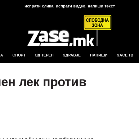
испрати слика, испрати видео, напиши текст
ВА
СПОРТ
ОД ТЕРЕН
ЗДРАВЈЕ
НАПИШИ
ЗАСЕ ТВ
ен лек против
 на медот и бананата, ослободете се од