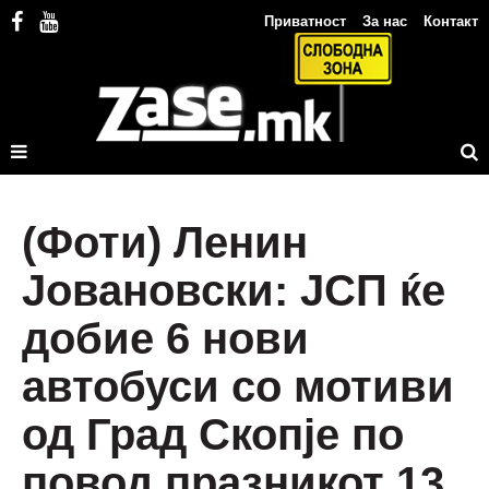
Приватност
За нас
Контакт
(Фоти) Ленин
Јовановски: ЈСП ќе
добие 6 нови
автобуси со мотиви
од Град Скопје по
повод празникот 13