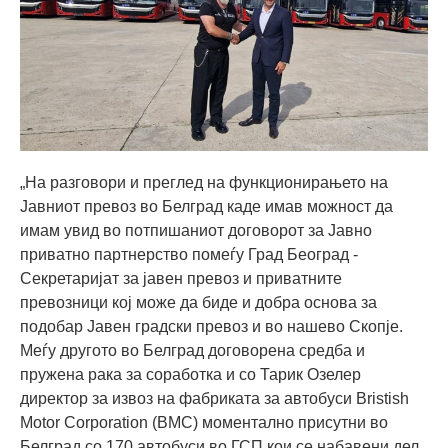
„На разговори и преглед на функционирањето на
Јавниот превоз во Белград каде имав можност да
имам увид во потпишаниот договорот за Јавно
приватно партнерство помеѓу Град Београд -
Секретаријат за јавен превоз и приватните
превозници кој може да биде и добра основа за
подобар Јавен градски превоз и во нашево Скопје.
Меѓу другото во Белград договорена средба и
пружена рака за соработка и со Тарик Озелер
директор за извоз на фабриката за автобуси Bristish
Motor Corporation (BMC) моментално присутни во
Белград со 170 автобуси во ГСП кои се набавени дел