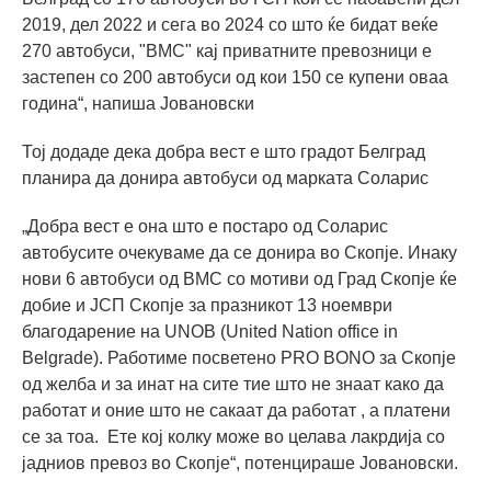
2019, дел 2022 и сега во 2024 со што ќе бидат веќе
270 автобуси, "BMC" кај приватните превозници е
застепен со 200 автобуси од кои 150 се купени оваа
година“, напиша Јовановски
Тој додаде дека добра вест е што градот Белград
планира да донира автобуси од марката Соларис
„Добра вест е она што е постаро од Соларис
автобусите очекуваме да се донира во Скопје. Инаку
нови 6 автобуси од BMC со мотиви од Град Скопје ќе
добие и ЈСП Скопје за празникот 13 ноември
благодaрение на UNOB (United Nation office in
Belgrade). Работиме посветено PRO BONO за Скопје
од желба и за инат на сите тие што не знаат како да
работат и оние што не сакаат да работат , а платени
се за тоа. Ете кој колку може во целава лакрдија со
јадниов превоз во Скопје“, потенцираше Јовановски.