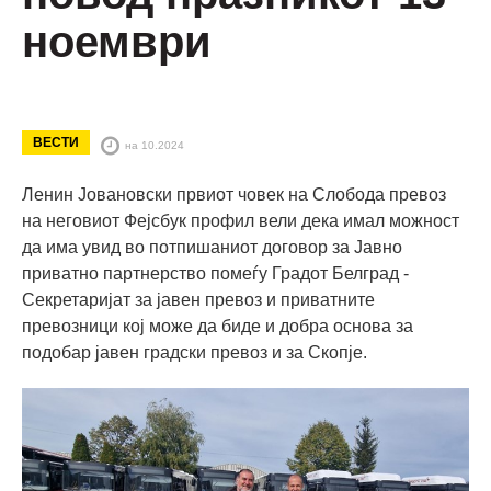
ноември
ВЕСТИ
на 10.2024
Ленин Јовановски првиот човек на Слобода превоз
на неговиот Фејсбук профил вели дека имал можност
да има увид во потпишаниот договор за Јавно
приватно партнерство помеѓу Градот Белград -
Секретаријат за јавен превоз и приватните
превозници кој може да биде и добра основа за
подобар јавен градски превоз и за Скопје.