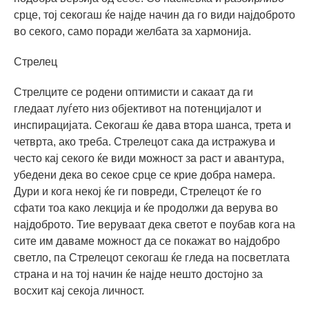
срце, тој секогаш ќе најде начин да го види најдоброто
во секого, само поради желбата за хармонија.
Стрелец
Стрелците се родени оптимисти и сакаат да ги
гледаат луѓето низ објективот на потенцијалот и
инспирацијата. Секогаш ќе дава втора шанса, трета и
четврта, ако треба. Стрелецот сака да истражува и
често кај секого ќе види можност за раст и авантура,
убедени дека во секое срце се крие добра намера.
Дури и кога некој ќе ги повреди, Стрелецот ќе го
сфати тоа како лекција и ќе продолжи да верува во
најдоброто. Тие веруваат дека светот е поубав кога на
сите им даваме можност да се покажат во најдобро
светло, па Стрелецот секогаш ќе гледа на посветлата
страна и на тој начин ќе најде нешто достојно за
восхит кај секоја личност.