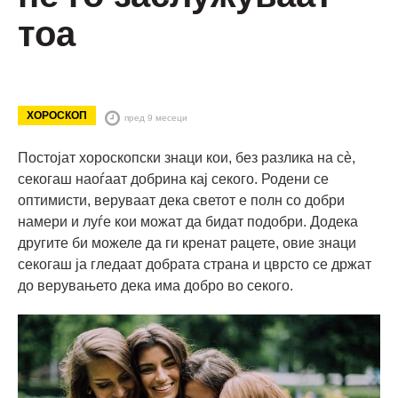
тоа
ХОРОСКОП
пред 9 месеци
Постојат хороскопски знаци кои, без разлика на сè,
секогаш наоѓаат добрина кај секого. Родени се
оптимисти, веруваат дека светот е полн со добри
намери и луѓе кои можат да бидат подобри. Додека
другите би можеле да ги кренат рацете, овие знаци
секогаш ја гледаат добрата страна и цврсто се држат
до верувањето дека има добро во секого.