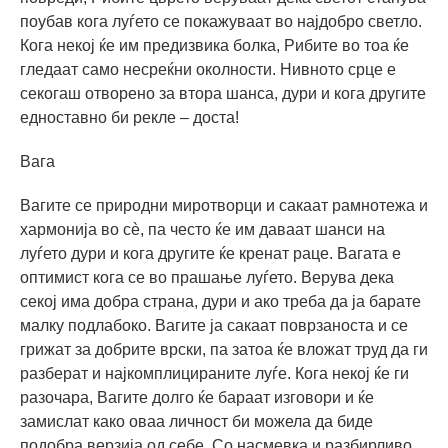
поубав кога луѓето се покажуваат во најдобро светло.
Кога некој ќе им предизвика болка, Рибите во тоа ќе
гледаат само несреќни околности. Нивното срце е
секогаш отворено за втора шанса, дури и кога другите
едноставно би рекле – доста!
Вага
Вагите се природни миротворци и сакаат рамнотежа и
хармонија во сè, па често ќе им даваат шанси на
луѓето дури и кога другите ќе кренат раце. Вагата е
оптимист кога се во прашање луѓето. Верува дека
секој има добра страна, дури и ако треба да ја барате
малку подлабоко. Вагите ја сакаат поврзаноста и се
грижат за добрите врски, па затоа ќе вложат труд да ги
разберат и најкомплицираните луѓе. Кога некој ќе ги
разочара, Вагите долго ќе бараат изговори и ќе
замислат како оваа личност би можела да биде
подобра верзија од себе. Со насмевка и разбирливо