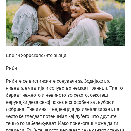
Еве ги хороскопските знаци:
Риби
Рибите се вистинските сонувачи за Зодијакот, а
нивната емпатија и сочувство немаат граници. Тие го
бараат нежното и невиното во секого, секогаш
верувајќи дека секој човек е способен за љубов и
добрина. Тие имаат тенденција да идеализираат, па
често ќе гледаат потенцијал кај луѓето што другите
тешко го забележуваат. Иако понекогаш може да ги
повреди, Рибите цврсто веруваат дека светот станува