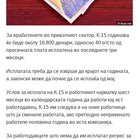
За вработените во приватниот сектор, К-15 годинава
ќе биде околу 16.800 денари, односно 40 отсто од
просечната плата исплатена во последните три
месеци.
Исплатата треба да се изврши до крајот на годината,
а законски може да почне да се исплаќа од мај.
Услов за исплата на К-15 е работникот најмалку шест
месеци во календарската година да работи кај ист
работодавец. К-15 им следува и на оние работници
што ја смениле работата, ако претходно непрекинато
работеле половина година во иста компанија.
За работодавците што нема да им исплатат регрес за