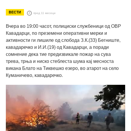
ВЕСТИ
пред 11 месеци
Вчера во 19:00 часот, полициски службеници од ОВР
Кавадарци, по преземени оперативни мерки и
активности ги лишиле од слобода З.К.(33) Бегниште,
кавадаречко и И.И.(19) од Кавадарци, а поради
сомнение дека тие предизвикале пожар на сува
трева, трња и ниско стеблеста шума кај месноста
викана Блато на Тиквешко езеро, во атарот на село
Куманичево, кавадаречко.