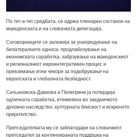
По тет-а-тет средбата, се одржа пленарен состанок на
македонската и на словачката делегација.
Соговорниците се заложија за унапредување на
билатералните односи, продлабочување на
економската соработка, забрзување на македонскиот
и регионалниот евроинтегративен процес и
превземање итни чекори за подобрување на
европската и глобалната безбедност.
Сиљановска-Давкова и Пелегрини ја потврдија
одличната соработка, втемелена во заедничкото
духовно наследство, културната блискост и искреното
пријателство.
Претседателката му се заблагодари на словачкиот
претседател за континуираната поддршка на