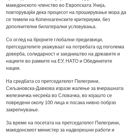
македонското членство во Европската Унија,
повторувајќи дека процесот на проширување мора да
се темели на Копенхагенските критериуми, без
дополнителни билатерални условувања.
Со оглед на бројните глобални предизвици,
претседателите укажуваат на потребата од поголема
доверба, солидарност и заедништво на државите и
нациите во рамките на ЕУ, НАТО и Обединетите
нации.
На средбата со претседателот Пелегрини,
Сиљановска-Давкова изрази жалење за вчерашната
железничка несреќа во Словачка, во којашто се
повредени околу 100 лица и посака нивно побрзо
закрепнување.
За време на посетата на претседателот Пелегрини,
македонскиот министер за надворешни работи и