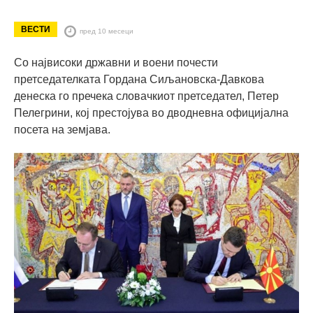
ВЕСТИ
пред 10 месеци
Со највисоки државни и воени почести
претседателката Гордана Сиљановска-Давкова
денеска го пречека словачкиот претседател, Петер
Пелегрини, кој престојува во дводневна официјална
посета на земјава.