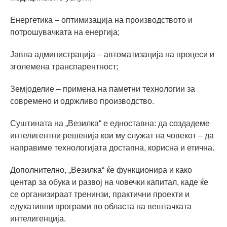
Енергетика – оптимизација на производството и
потрошувачката на енергија;
Јавна администрација – автоматизација на процеси и
зголемена транспарентност;
Земјоделие – примена на паметни технологии за
современо и одржливо производство.
Суштината на „Везилка“ е едноставна: да создадеме
интелигентни решенија кои му служат на човекот – да
направиме технологијата достапна, корисна и етична.
Дополнително, „Везилка“ ќе функционира и како
центар за обука и развој на човечки капитал, каде ќе
се организираат тренинзи, практични проекти и
едукативни програми во областа на вештачката
интелигенција.