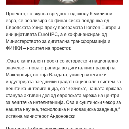
Проектот, со вкупна вредност од околу 6 милиони
евра, се реализира со финансиска поддршка од
Европската Унија преку програмата Horizon Europe и
иницијативата EuroHPC, а е ко-финансиран од
Министерството за дигитална трансформација и
ФИНКИ – носител на проектот.
„Ова е капитален проект со историско и национално
значење – нова страница во дигиталниот развој на
Македонија, во која Владата, универзитетите и
индустријата заеднички градат национален систем за
вештачка интелигенција, со ‘Везилка’, нашата држава
станува активен дел од европската мрежа на центри
за вештачка интелигенција. Ова е суштински чекор за
нашата научна, технолошка и иновациска заедница,“
истакна министерот Андоновски.
Центарот ќе биде придружна единица на