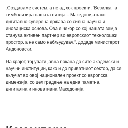
„Создаваме систем, а не ад хок проекти. ‘Везилка’ ја
симболизира нашата визија – Македонија како
дигитално суверена држава со силна научна и
иновациска основа. Ова е чекор со кој нашата земја
станува активен партнер во европскиот технолошки
простор, а не само набљудувач.“, додаде министерот
Андоновски.
На крајот, тој упати јавна покана до сите академски и
научни институции, како и до приватниот сектор, да се
вклучат во овој национален проект со европска
димензија, со цел градење на една паметна,
дигитална и иновативна Македонија.