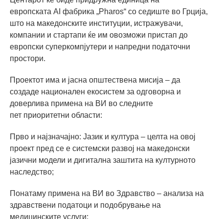
европската AI фабрика „Pharos“ со седиште во Грција,
што на македонските институции, истражувачи,
компании и стартапи ќе им овозможи пристап до
европски суперкомпјутери и напредни податочни
простори.
Проектот има и јасна општествена мисија – да
создаде национален екосистем за одговорна и
доверлива примена на ВИ во следните
пет приоритетни области:
Прво и најзначајно: Јазик и култура – целта на овој
проект пред се е системски развој на македонски
јазични модели и дигитална заштита на културното
наследство;
Понатаму примена на ВИ во Здравство – анализа на
здравствени податоци и подобрување на
медицинските услуги;