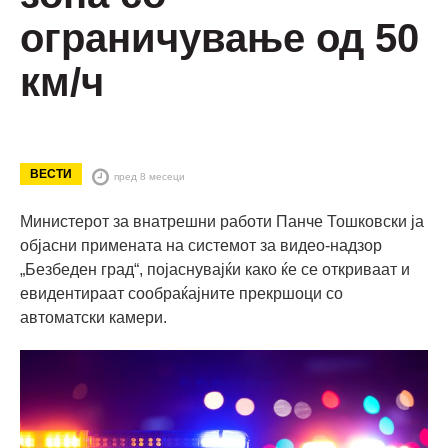
ограничување од 50
км/ч
ВЕСТИ
пред 8 месеци
Министерот за внатрешни работи Панче Тошковски ја
објасни примената на системот за видео-надзор
„Безбеден град“, појаснувајќи како ќе се откриваат и
евидентираат сообраќајните прекршоци со
автоматски камери.