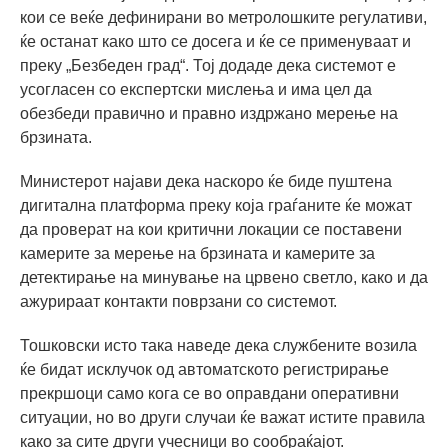
кои се веќе дефинирани во метролошките регулативи,
ќе останат како што се досега и ќе се применуваат и
преку „Безбеден град“. Тој додаде дека системот е
усогласен со експертски мислења и има цел да
обезбеди правично и правно издржано мерење на
брзината.
Министерот најави дека наскоро ќе биде пуштена
дигитална платформа преку која граѓаните ќе можат
да проверат на кои критични локации се поставени
камерите за мерење на брзината и камерите за
детектирање на минување на црвено светло, како и да
ажурираат контакти поврзани со системот.
Тошковски исто така наведе дека службените возила
ќе бидат исклучок од автоматското регистрирање
прекршоци само кога се во оправдани оперативни
ситуации, но во други случаи ќе важат истите правила
како за сите други учесници во сообраќајот.