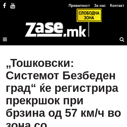
Приватност
За нас
Контакт
„Тошковски:
Системот Безбеден
град“ ќе регистрира
прекршок при
брзина од 57 км/ч во
зона со