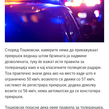
Според Тошковски, камерите нема да прикажуваат
прекршок веднаш штом брзината ја надмине
дозволената, туку ќе важат исти правила за
толеранција како и кај класичните полициски радари.
Тоа практично значи дека ако на место каде што е
ограничено 50 км/ч, возилото се движи со 57 км/ч,
системот ќе регистрира прекршок; додека доколку
возите со 56 км/ч, нема автоматски да се констатира
прекршок.
Тошковски појасни дека овие правила за толеранција,