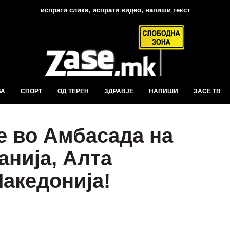
испрати слика, испрати видео, напиши текст
ВА
СПОРТ
ОД ТЕРЕН
ЗДРАВЈЕ
НАПИШИ
ЗАСЕ ТВ
 во Амбасада на
анија, Алта
Македонија!