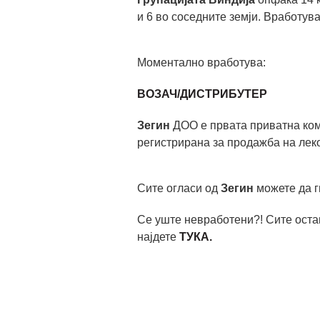
и 6 во соседните земји. Вработува
Моментално вработува:
ВОЗАЧ/ДИСТРИБУТЕР
Зегин
ДОО е првата приватна ком
регистрирана за продажба на лек
Сите огласи од
Зегин
можете да г
Се уште невработени?! Сите оста
најдете
ТУКА
.