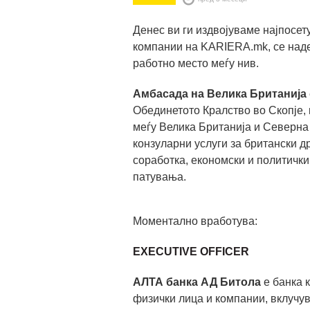
Денес ви ги издвојуваме најпосе
компании на KARIERA.mk, се наде
работно место меѓу нив.
Амбасада на Велика Британија
Обединетото Кралство во Скопје,
меѓу Велика Британија и Северна
конзуларни услуги за британски 
соработка, економски и политички
патувања.
Моментално вработува:
EXECUTIVE OFFICER
АЛТА банка АД Битола
е банка к
физички лица и компании, вклучув