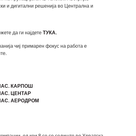
ски и дигитални решенија во Централна и
жете да ги најдете
ТУКА.
анија чиј примарен фокус на работа е
те.
НАС. КАРПОШ
АС. ЦЕНТАР
НАС. АЕРОДРОМ
омпании, од кои 8 се со седиште во Хрватска