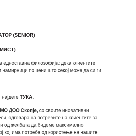
ТОР (SENIOR)
МИСТ)
а едноставна филозофија: дека клиентите
и намирници по цени што секој може да си ги
 најдете
ТУКА.
МО ДОО Скопје,
со своите иновативни
си, одговара на потребите на клиентите за
и од желбата да бидеме максимално
кој кој има потреба од користење на нашите