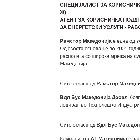
СПЕЦИЈАЛИСТ ЗА КОРИСНИЧК
Ж)
АГЕНТ ЗА КОРИСНИЧКА ПОДД
ЗА ЕНЕРГЕТСКИ УСЛУГИ - РАБ
Рамстор Македонија
е една од 
Од своето основање во 2005 годин
располага со широка мрежа на су
Македонија.
Сите огласи од
Рамстор Македон
Вдл Бус Македонија Дооел
, бел
лоциран во Технолошко Индустриск
Сите огласи од
Вдл Бус Македон
Компанијата
А1 Македонија
е чл