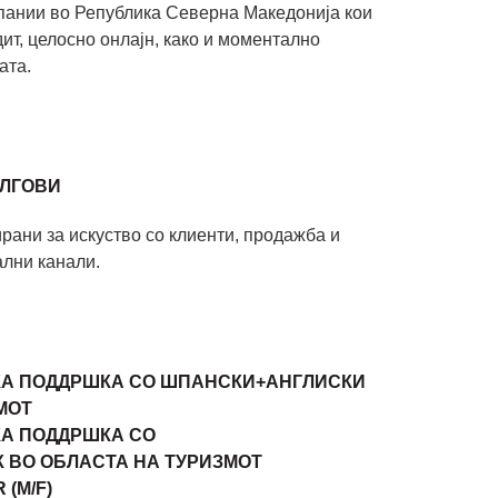
мпании во Република Северна Македонија кои
т, целосно онлајн, како и моментално
ата.
ОЛГОВИ
рани за искуство со клиенти, продажба и
ални канали.
КА ПОДДРШКА СО ШПАНСКИ+АНГЛИСКИ
МОТ
КА ПОДДРШКА СО
 ВО ОБЛАСТА НА ТУРИЗМОТ
 (M/F)