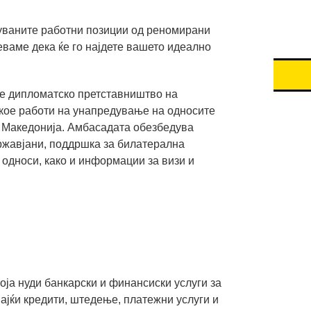
туваните работни позиции од реномирани
ваме дека ќе го најдете вашето идеално
е дипломатско претставништво на
 кое работи на унапредување на односите
 Македонија. Амбасадата обезбедува
државјани, поддршка за билатерална
 односи, како и информации за визи и
оја нуди банкарски и финансиски услуги за
ајќи кредити, штедење, платежни услуги и