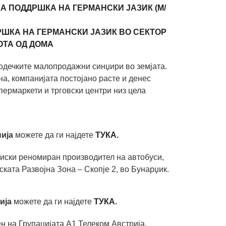
А ПОДДРШКА НА ГЕРМАНСКИ ЈАЗИК (М/
РШКА НА ГЕРМАНСКИ ЈАЗИК ВО СЕКТОР
ОТА ОД ДОМА
водечките малопродажни синџири во земјата.
а, компанијата постојано расте и денес
пермаркети и трговски центри низ цела
ија
можете да ги најдете
ТУКА.
гиски реномиран производител на автобуси,
ата Развојна Зона – Скопје 2, во Бунарџик.
ија
можете да ги најдете
ТУКА.
ен на Групацијата А1 Телеком Австрија,