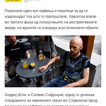
Порачале еден куп кафиња и пијалоци за да го
надохнадат тоа што го пропуштиле. Хрватска влезе
во третата фаза од попуштањето на рестриктивните
мерки, па вратите ги отворија угостителските објекти.
Андреј Штос и Силвио Сафунџиќ, едвај го дочекаа
отварањето на омилениот локал во Славонски брод,