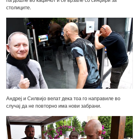
па дошле во кафичот и се врзале со синџири за
столиците.
Андреј и Силвијо велат дека тоа го направиле во
случај да не повторно има нови забрани.