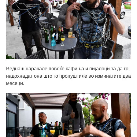
Веднаш нарачале повеќе кафиња и пијалоци за да го
надохнадат она што го пропуштиле во изминатите два
месеци.