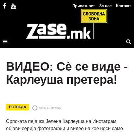
Приватност
За нас
Контакт
ВИДЕО: Сѐ се виде -
Карлеуша претера!
ЕСТРАДА
пред 11 месеци
Српската пејачка Јелена Карлеуша на Инстаграм
објави серија фотографии и видео на кое носи само