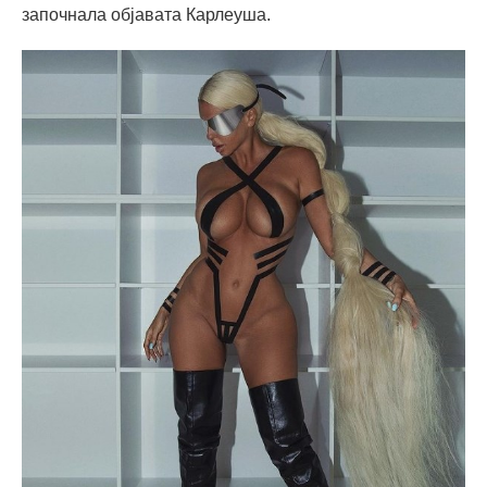
започнала објавата Карлеуша.