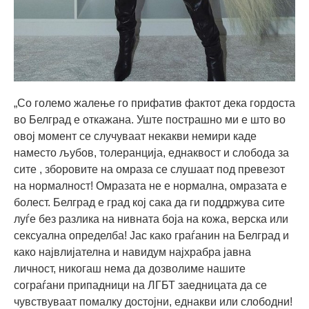
„Со големо жалење го прифатив фактот дека гордоста
во Белград е откажана. Уште пострашно ми е што во
овој момент се случуваат некакви немири каде
наместо љубов, толеранција, еднаквост и слобода за
сите , зборовите на омраза се слушаат под превезот
на нормалност! Омразата не е нормална, омразата е
болест. Белград е град кој сака да ги поддржува сите
луѓе без разлика на нивната боја на кожа, верска или
сексуална определба! Јас како граѓанин на Белград и
како највлијателна и навидум најхрабра јавна
личност, никогаш нема да дозволиме нашите
сограѓани припадници на ЛГБТ заедницата да се
чувствуваат помалку достојни, еднакви или слободни!