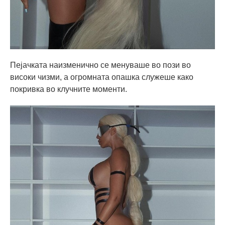
Пејачката наизменично се менуваше во пози во
високи чизми, а огромната опашка служеше како
покривка во клучните моменти.