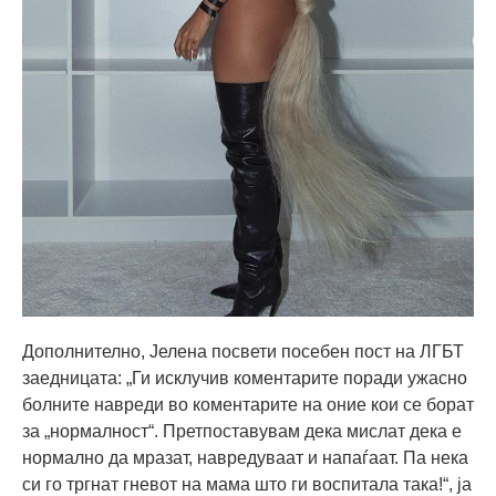
Дополнително, Јелена посвети посебен пост на ЛГБТ
заедницата: „Ги исклучив коментарите поради ужасно
болните навреди во коментарите на оние кои се борат
за „нормалност“. Претпоставувам дека мислат дека е
нормално да мразат, навредуваат и напаѓаат. Па нека
си го тргнат гневот на мама што ги воспитала така!“, ја