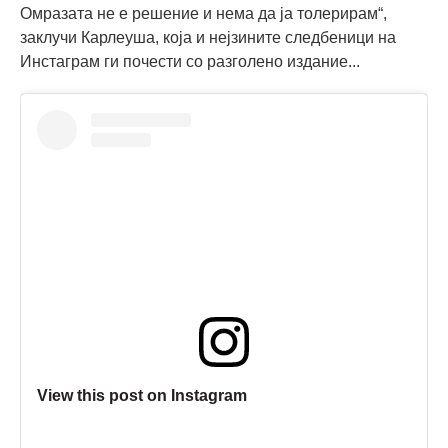
Омразата не е решение и нема да ја толерирам“,
заклучи Карлеуша, која и нејзините следбеници на
Инстаграм ги почести со разголено издание...
View this post on Instagram