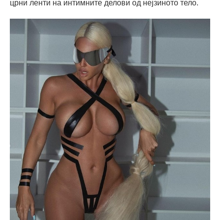
црни ленти на интимните делови од нејзиното тело.