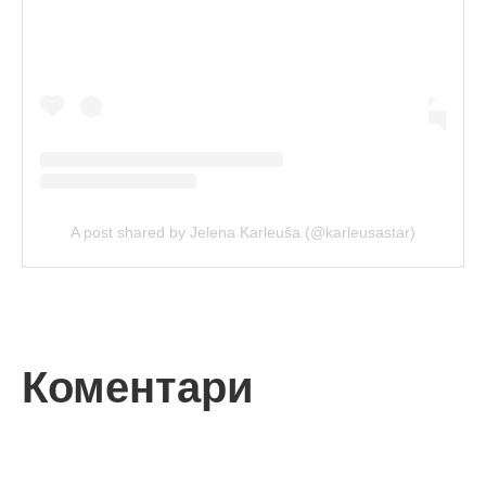
A post shared by Jelena Karleuša (@karleusastar)
Коментари