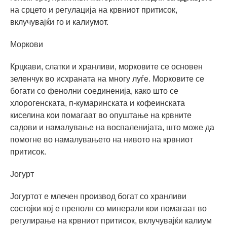
на срцето и регулација на крвниот притисок,
вклучувајќи го и калиумот.
Моркови
Крцкави, слатки и хранливи, морковите се основен
зеленчук во исхраната на многу луѓе. Морковите се
богати со фенолни соединенија, како што се
хлорогенската, п-кумаринската и кофеинската
киселина кои помагаат во опуштање на крвните
садови и намалување на воспаленијата, што може да
помогне во намалувањето на нивото на крвниот
притисок.
Јогурт
Јогуртот е млечен производ богат со хранливи
состојки кој е преполн со минерали кои помагаат во
регулирање на крвниот притисок, вклучувајќи калиум