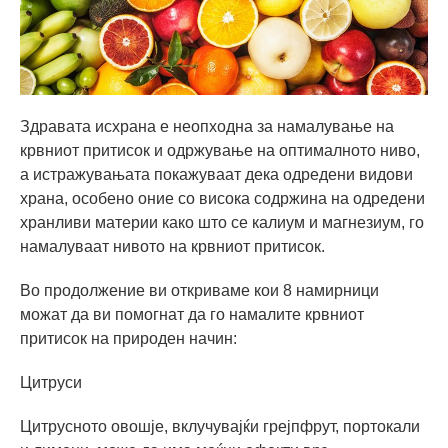
Здравата исхрана е неопходна за намалување на
крвниот притисок и одржување на оптималното ниво,
а истражувањата покажуваат дека одредени видови
храна, особено оние со висока содржина на одредени
хранливи материи како што се калиум и магнезиум, го
намалуваат нивото на крвниот притисок.
Во продолжение ви откриваме кои 8 намирници
можат да ви помогнат да го намалите крвниот
притисок на природен начин:
Цитруси
Цитрусното овошје, вклучувајќи грејпфрут, портокали