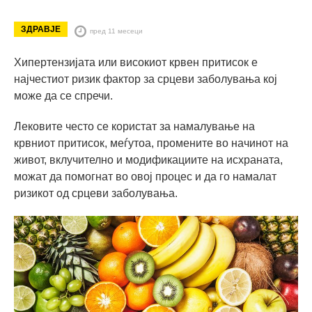
ЗДРАВЈЕ
пред 11 месеци
Хипертензијата или високиот крвен притисок е
најчестиот ризик фактор за срцеви заболувања кој
може да се спречи.
Лековите често се користат за намалување на
крвниот притисок, меѓутоа, промените во начинот на
живот, вклучително и модификациите на исхраната,
можат да помогнат во овој процес и да го намалат
ризикот од срцеви заболувања.