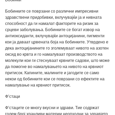
Бобинките се поврзани со различни импресивни
здравствени придобивки, вклучувајќи ја и нивната
способност да ги намалат факторите на ризик за
срцеви заболувања. Бобинките се богат извор на
антиоксиданти, вклучувајќи антоцијанини, пигменти
кои ја даваат црвената боја на бобинките. Утврдено е
дека антоцијанините го зголемуваат нивото на азотен
оксид во крвта и го намалуваат производството на
молекули кои ги стеснуваат крвните садови, што може
да помогне во намалувањето на нивото на крвниот
притисок. Капините, малините и јагодите се само
некои од бобинките кои се поврзани со ефектите на
намалување на крвниот притисок.
Ф’стаци
Ф’стаците се многу вкусни и здрави. Тие содржат
голем број хранливи материи неопходни за здравјето