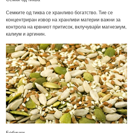
Семките од тиква се хранливо богатство. Тие се
концентриран извор на хранливи материи важни за
контрола на крвниот притисок, вклучувајќи магнезиум,
калиум и аргинин.
Бобинки