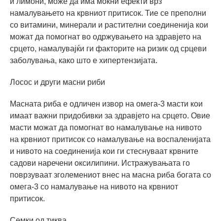
и лимони, може да има моќни ефекти врз
намалувањето на крвниот притисок. Тие се преполни
со витамини, минерали и растителни соединенија кои
можат да помогнат во одржувањето на здравјето на
срцето, намалувајќи ги факторите на ризик од срцеви
заболувања, како што е хипертензијата.
Лосос и други масни риби
Масната риба е одличен извор на омега-3 масти кои
имаат важни придобивки за здравјето на срцето. Овие
масти можат да помогнат во намалување на нивото
на крвниот притисок со намалување на воспаленијата
и нивото на соединенија кои ги стеснуваат крвните
садови наречени оксилипини. Истражувањата го
поврзуваат зголемениот внес на масна риба богата со
омега-3 со намалување на нивото на крвниот
притисок.
Семки од тиква