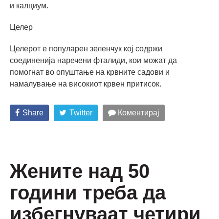
и калциум.
Целер
Целерот е популарен зеленчук кој содржи
соединенија наречени фталиди, кои можат да
помогнат во опуштање на крвните садови и
намалување на високиот крвен притисок.
Share
Twitter
Коментирај
Жените над 50
години треба да
избегнуваат четири