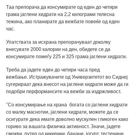
Таа препорача да консумирате од еден до четири
грама јаглени хидрати на 2,2 килограми телесна
тежина, ако планирате да вежбате повеќе од еден
час.
Упатствата за исхрана препорачуваат доколку
внесувате 2000 калории на ден, обидете се да
консумирате помеѓу 225 и 325 грама јаглени хидрати.
Треба да јадете еден до четири часа пред
вежбање. Истражувачите од Универзитетот во Сиднеј
сугерираат дека внесот на јаглени хидрати може да ги
подобри перформансите на вежби за издржливост.
"Со консумирање на храна богата со јаглени хидрати
со малку маснотии, јаглени хидрати, можете да се
осигурате дека имате доволно мускулен гликоген како
гориво за вашата физичка активност. Значи, јадете
смокви, путер од кикирики, банани, јогурт, тестенини