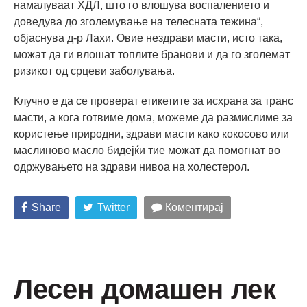
намалуваат ХДЛ, што го влошува воспалението и
доведува до зголемување на телесната тежина“,
објаснува д-р Лахи. Овие нездрави масти, исто така,
можат да ги влошат топлите бранови и да го зголемат
ризикот од срцеви заболувања.
Клучно е да се проверат етикетите за исхрана за транс
масти, а кога готвиме дома, можеме да размислиме за
користење природни, здрави масти како кокосово или
маслиново масло бидејќи тие можат да помогнат во
одржувањето на здрави нивоа на холестерол.
Share
Twitter
Коментирај
Лесен домашен лек