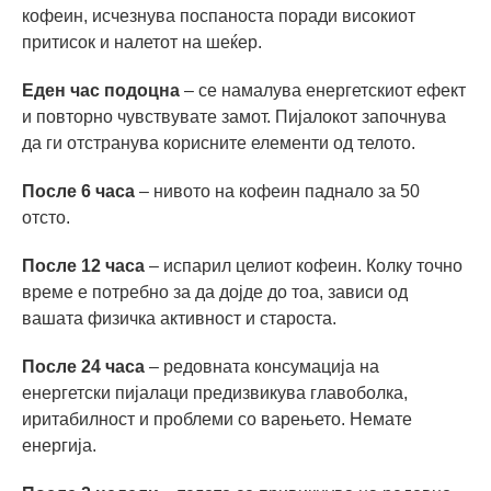
кофеин, исчезнува поспаноста поради високиот
притисок и налетот на шеќер.
Еден час подоцна
– се намалува енергетскиот ефект
и повторно чувствувате замот. Пијалокот започнува
да ги отстранува корисните елементи од телото.
После 6 часа
– нивото на кофеин паднало за 50
отсто.
После 12 часа
– испарил целиот кофеин. Колку точно
време е потребно за да дојде до тоа, зависи од
вашата физичка активност и староста.
После 24 часа
– редовната консумација на
енергетски пијалаци предизвикува главоболка,
иритабилност и проблеми со варењето. Немате
енергија.