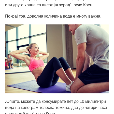
или друга храна со висок јаглерод". рече Коен.
Покрај тоа, доволна количина вода е многу важна.
„Општо, можете да консумирате пет до 10 милилитри
вода на килограм телесна тежина, два до четири часа
пред вежбање“, рече Коен.