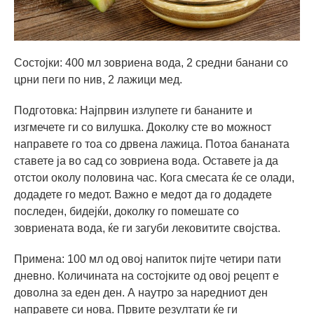
Состојки: 400 мл зовриена вода, 2 средни банани со
црни пеги по нив, 2 лажици мед.
Подготовка: Најпрвин излупете ги бананите и
изгмечете ги со вилушка. Доколку сте во можност
направете го тоа со дрвена лажица. Потоа бананата
ставете ја во сад со зовриена вода. Оставете ја да
отстои околу половина час. Кога смесата ќе се олади,
додадете го медот. Важно е медот да го додадете
последен, бидејќи, доколку го помешате со
зовриената вода, ќе ги загуби лековитите својства.
Примена: 100 мл од овој напиток пијте четири пати
дневно. Количината на состојките од овој рецепт е
доволна за еден ден. А наутро за наредниот ден
направете си нова. Првите резултати ќе ги