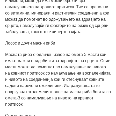
и лимони, може да има моќни ефекти врз
намалувањето на крвниот притисок. Тие се преполни
со витамини, минерали и растителни соединенија кои
можат да помогнат во одржувањето на здравјето на
срцето, намалувајќи ги факторите на ризик од срцеви
заболувања, како што е хипертензијата.
Лосос и други масни риби
Масната риба е одличен извор на омега-3 масти кои
имаат важни придобивки за здравјето на срцето. Овие
масти можат да помогнат во намалување на нивото
на крвниот притисок со намалување на воспаленијата
и нивото на соединенија кои ги стеснуваат крвните
садови наречени оксилипини. Истражувањата го
поврзуваат зголемениот внес на масна риба богата со
омега-3 со намалување на нивото на крвниот
притисок.
Семки од тиква