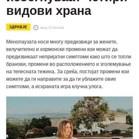
видови храна
ЗДРАВЈЕ
пред 10 месеци
Менопаузата носи многу предизвици за жените,
вклучително и хормонски промени кои можат да
предизвикаат непријатни симптоми како што се топли
бранови, промени во расположението и зголемување
на телесната тежина. За среќа, постојат промени кои
можете да ги направите за да ги ублажите овие
симптоми, а исхраната игра клучна улога.