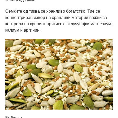
Семките од тиква се хранливо богатство. Тие се
концентриран извор на хранливи материи важни за
контрола на крвниот притисок, вклучувајќи магнезиум,
калиум и аргинин.
Бобинки