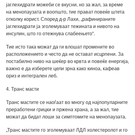
јаглехидрати можеби се вкусни, но за жал, за време
на менопаузата и воопшто, тие прават повеќе штета
отколку корист. Според д-р Лахи, „рафинираните
јаглехидрати ја зголемуваат тежината и нивото на
инсулин, што го отежнува слабеењето“.
Тие исто така можат да ги влошат промените во
расположението и често да не остават исцрпени. За
постабилно ниво на шеќер во крвта и повеќе енергија,
важно е да изберете цели зрна како киноа, кафеав
ориз и интегрален леб.
4. Транс масти
Транс мастите се наоѓаат во многу од најпопуларните
преработени грицки и пржена храна, а за жал, тие
можат да бидат лоши за симптомите на менопаузата.
„Транс мастите го зголемуваат ЛДЛ холестеролот и го