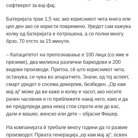
софтверот за вај-фај.
Батеријата трае 1,5 час ако корисникот чита книга или
цел ден ако се користи повремено. Уредот сам кажува
колку од батеријата е потрошена, а се полни многу
брзо, 70 отсто за 15 минути.
– Капацитетот на препознавање е 100 лица (со име и
презиме), два милиона различни баркодови и 200
видови производи. Притоа, сè што корисникот чита,
останува, се чува во апаратчето. Значи, од тој аспект,
смарт уредот е сосема доверлив, безбеден. „Ор кам
мај ај“ може да ви каже и колку е часот, ако носите
рачен часовник и го приближите накај него, како и да
ве предупреди дека некој стои спроти или до вас,
дали е машко, женско или дете – објасни Фишер.
На компанијата ѝ требале многу години да го развие
производот. Првата генерација „ор кам мај ај“, освен