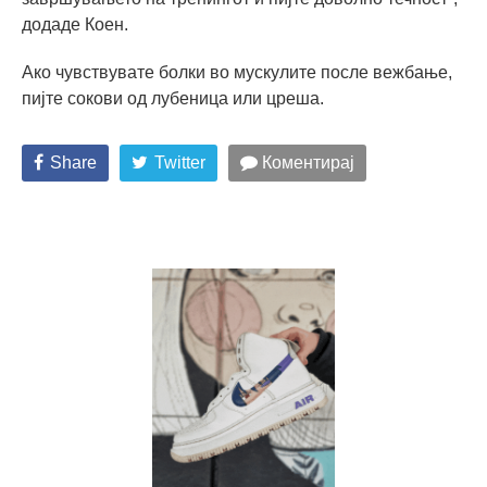
додаде Коен.
Ако чувствувате болки во мускулите после вежбање,
пијте сокови од лубеница или цреша.
Share
Twitter
Коментирај