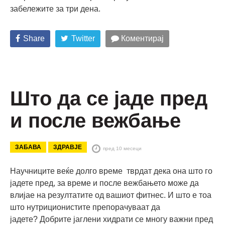
забележите за три дена.
Share
Twitter
Коментирај
Што да се јаде пред
и после вежбање
ЗАБАВА
ЗДРАВЈЕ
пред 10 месеци
Научниците веќе долго време тврдат дека она што го
јадете пред, за време и после вежбањето може да
влијае на резултатите од вашиот фитнес. И што е тоа
што нутриционистите препорачуваат да
јадете? Добрите јаглени хидрати се многу важни пред