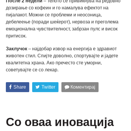
После 2 недели
– телото се привикнува на редовно
дозирање со кофеин и го намалува ефектот на
пијалакот. Можни се проблеми и неосоница,
дебелеење (поради шеќерот), нервоза и преголема
емоционална чувствителност, забрзан пулс и висок
притисок.
Заклучок
– најдобар извор на енергија е здравиот
животен стил. Спијте доволно, спортувајте и јадете
квалитетна храна. Ако пречесто сте уморни,
советувајте се со лекар.
Share
Twitter
Коментирај
Со оваа иновација