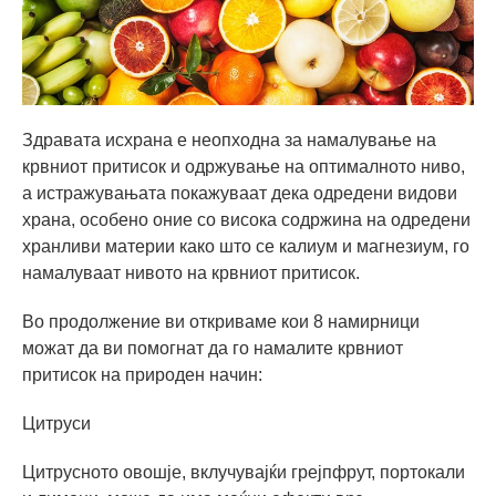
Здравата исхрана е неопходна за намалување на
крвниот притисок и одржување на оптималното ниво,
а истражувањата покажуваат дека одредени видови
храна, особено оние со висока содржина на одредени
хранливи материи како што се калиум и магнезиум, го
намалуваат нивото на крвниот притисок.
Во продолжение ви откриваме кои 8 намирници
можат да ви помогнат да го намалите крвниот
притисок на природен начин:
Цитруси
Цитрусното овошје, вклучувајќи грејпфрут, портокали