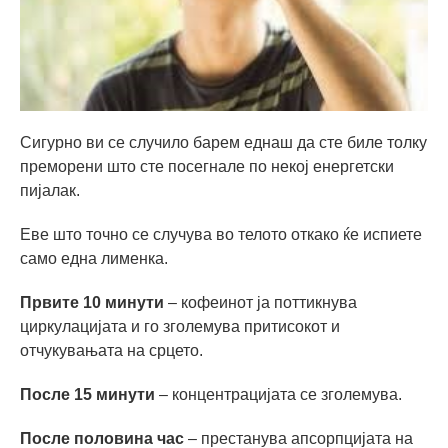
Сигурно ви се случило барем еднаш да сте биле толку
преморени што сте посегнале по некој енергетски
пијалак.
Еве што точно се случува во телото откако ќе испиете
само една лименка.
Првите 10 минути
– кофеинот ја поттикнува
циркулацијата и го зголемува притисокот и
отчукувањата на срцето.
После 15 минути
– концентрацијата се зголемува.
После половина час
– престанува апсорпцијата на