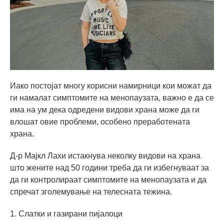
Иако постојат многу корисни намирници кои можат да
ги намалат симптомите на менопаузата, важно е да се
има на ум дека одредени видови храна може да ги
влошат овие проблеми, особено преработената
храна.
Д-р Мајкл Лахи истакнува неколку видови на храна
што жените над 50 години треба да ги избегнуваат за
да ги контролираат симптомите на менопаузата и да
спречат зголемување на телесната тежина.
1. Слатки и газирани пијалоци