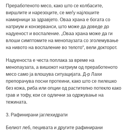
Преработеното месо, како што се колбасите,
виршлите и нарезоците, се меѓу најлошите
намирници за здравјето. Оваа храна е богата со
натриум и конзерванси, што може да доведе до
надуеност и воспаление. „Оваа храна може да ги
влоши симптомите на менопаузата со зголемување
на нивото на воспаление во телото“, вели докторот.
Надуеноста е честа поплака за време на
менопаузата, а вишокот натриум од преработеното
месо само ја влошува ситуацијата. Д-р Лахи
препорачува посни протеини, како што се пилешко
без кожа, риба или опции од растително потекло како
грав и тофу, кои се одлични за одржување на
тежината.
3. Рафинирани јаглехидрати
Белиот леб, пецивата и другите рафинирани