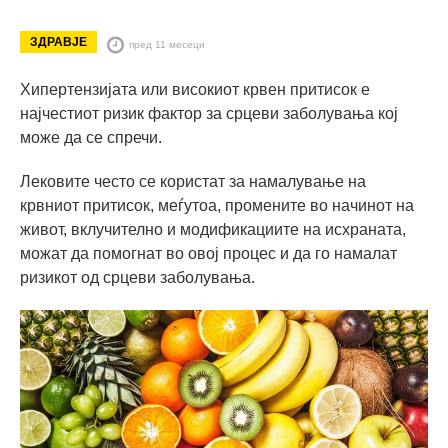
ЗДРАВЈЕ
пред 11 месеци
Хипертензијата или високиот крвен притисок е
најчестиот ризик фактор за срцеви заболувања кој
може да се спречи.
Лековите често се користат за намалување на
крвниот притисок, меѓутоа, промените во начинот на
живот, вклучително и модификациите на исхраната,
можат да помогнат во овој процес и да го намалат
ризикот од срцеви заболувања.