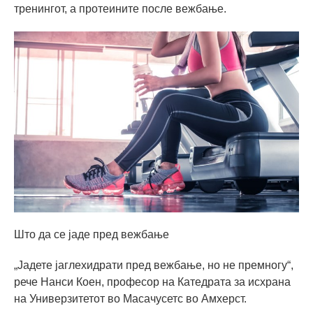
тренингот, а протеините после вежбање.
Што да се јаде пред вежбање
„Јадете јаглехидрати пред вежбање, но не премногу“,
рече Нанси Коен, професор на Катедрата за исхрана
на Универзитетот во Масачусетс во Амхерст.