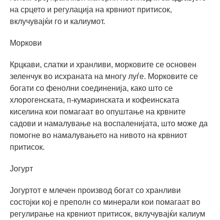
на срцето и регулација на крвниот притисок,
вклучувајќи го и калиумот.
Моркови
Крцкави, слатки и хранливи, морковите се основен
зеленчук во исхраната на многу луѓе. Морковите се
богати со фенолни соединенија, како што се
хлорогенската, п-кумаринската и кофеинската
киселина кои помагаат во опуштање на крвните
садови и намалување на воспаленијата, што може да
помогне во намалувањето на нивото на крвниот
притисок.
Јогурт
Јогуртот е млечен производ богат со хранливи
состојки кој е преполн со минерали кои помагаат во
регулирање на крвниот притисок, вклучувајќи калиум