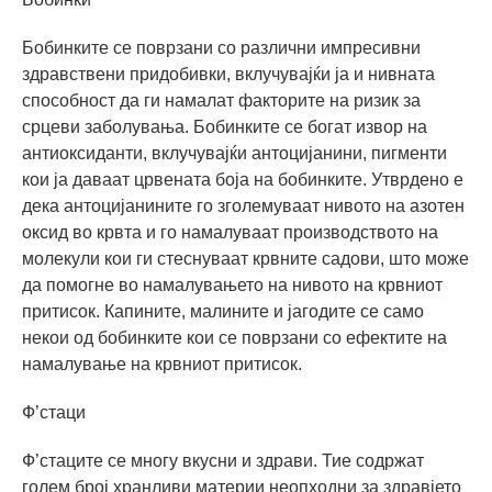
Бобинките се поврзани со различни импресивни
здравствени придобивки, вклучувајќи ја и нивната
способност да ги намалат факторите на ризик за
срцеви заболувања. Бобинките се богат извор на
антиоксиданти, вклучувајќи антоцијанини, пигменти
кои ја даваат црвената боја на бобинките. Утврдено е
дека антоцијанините го зголемуваат нивото на азотен
оксид во крвта и го намалуваат производството на
молекули кои ги стеснуваат крвните садови, што може
да помогне во намалувањето на нивото на крвниот
притисок. Капините, малините и јагодите се само
некои од бобинките кои се поврзани со ефектите на
намалување на крвниот притисок.
Ф’стаци
Ф’стаците се многу вкусни и здрави. Тие содржат
голем број хранливи материи неопходни за здравјето