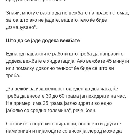
Значи, многу е важно да не вежбате на празен стомак,
затоа што ако не јадете, вашето тело ќе биде
„измачувано“.
Што да се јаде додека вежбате
Една од најважните работи што треба да направите
додека вежбате е хидратација. Ако вежбате 45 минути
или помалку, доволно течност ќе биде сè што ви
треба.
„За вежби за издржливост од еден до два часа, ќе
треба да внесете 30 до 60 грама јаглехидрати на час.
На пример, има 25 грама јаглехидрати во едно
јаболко со средна големина“, рече Коен.
Соковите, спортските пијалоци, овошјето и другите
намирници и пијалоците со висок јаглерод може да