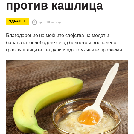
против кашлица
ЗДРАВЈЕ
пред 10 месеци
Благодарение на моќните својства на медот и
бананата, ослободете се од болното и воспалено
грло, кашлицата, па дури и од стомачните проблеми.