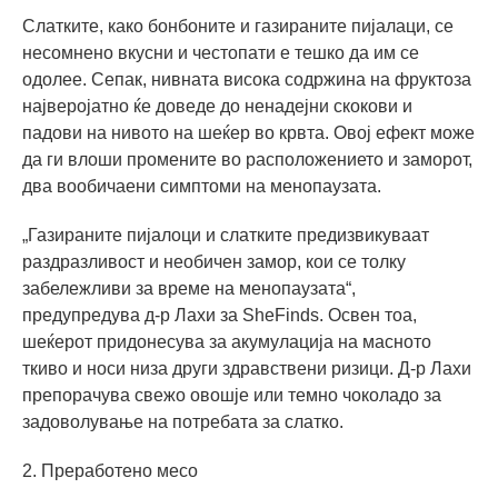
Слатките, како бонбоните и газираните пијалаци, се
несомнено вкусни и честопати е тешко да им се
одолее. Сепак, нивната висока содржина на фруктоза
најверојатно ќе доведе до ненадејни скокови и
падови на нивото на шеќер во крвта. Овој ефект може
да ги влоши промените во расположението и заморот,
два вообичаени симптоми на менопаузата.
„Газираните пијалоци и слатките предизвикуваат
раздразливост и необичен замор, кои се толку
забележливи за време на менопаузата“,
предупредува д-р Лахи за SheFinds. Освен тоа,
шеќерот придонесува за акумулација на масното
ткиво и носи низа други здравствени ризици. Д-р Лахи
препорачува свежо овошје или темно чоколадо за
задоволување на потребата за слатко.
2. Преработено месо