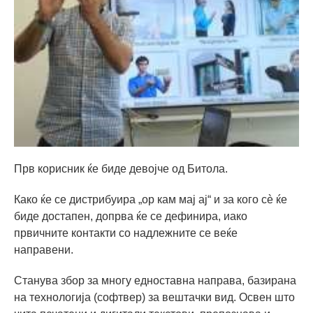
Прв корисник ќе биде девојче од Битола.
Како ќе се дистрибуира „ор кам мај ај“ и за кого сè ќе
биде достапен, допрва ќе се дефинира, иако
првичните контакти со надлежните се веќе
направени.
Станува збор за многу едноставна направа, базирана
на технологија (софтвер) за вештачки вид. Освен што