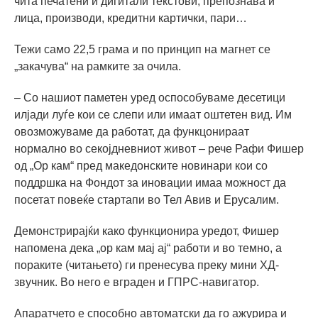
чита печатени и дигитали текстови, препознава и
лица, производи, кредитни картички, пари…
Тежи само 22,5 грама и по принцип на магнет се
„закачува“ на рамките за очила.
– Со нашиот паметен уред оспособуваме десетици
илјади луѓе кои се слепи или имаат оштетен вид. Им
овозможуваме да работат, да функцонираат
нормално во секојдневниот живот – рече Рафи Фишер
од „Ор кам“ пред македонските новинари кои со
поддршка на Фондот за иновации имаа можност да
посетат повеќе стартапи во Тел Авив и Ерусалим.
Демонстрирајќи како функционира уредот, Фишер
напомена дека „ор кам мај ај“ работи и во темно, а
пораките (читањето) ги пренесува преку мини ХД-
звучник. Во него е вграден и ГПРС-навигатор.
Апаратчето е способно автоматски да го ажурира и