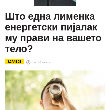
Што една лименка
енергетски пијалак
му прави на вашето
тело?
ЗДРАВЈЕ
пред 10 месеци