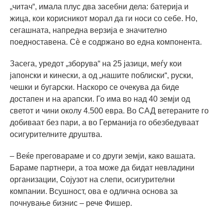
„читач“, имала плус два засебни дела: батерија и
жица, кои корисникот морал да ги носи со себе. Но,
сегашната, напредна верзија е значително
поедноставена. Сè е содржано во една компонента.
Засега, уредот „зборува“ на 25 јазици, меѓу кои
јапонски и кинески, а од „нашите поблиски“, руски,
чешки и бугарски. Наскоро се очекува да биде
достапен и на арапски. Го има во над 40 земји од
светот и чини околу 4.500 евра. Во САД ветераните го
добиваат без пари, а во Германија го обезбедуваат
осигурителните друштва.
– Веќе преговараме и со други земји, како вашата.
Бараме партнери, а тоа може да бидат невладини
организации, Сојузот на слепи, осигурителни
компании. Всушност, ова е одлична основа за
почнување бизнис – рече Фишер.