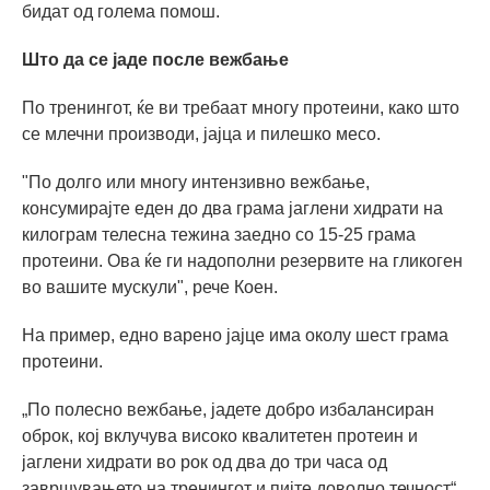
бидат од голема помош.
Што да се јаде после вежбање
По тренингот, ќе ви требаат многу протеини, како што
се млечни производи, јајца и пилешко месо.
"По долго или многу интензивно вежбање,
консумирајте еден до два грама јаглени хидрати на
килограм телесна тежина заедно со 15-25 грама
протеини. Ова ќе ги надополни резервите на гликоген
во вашите мускули", рече Коен.
На пример, едно варено јајце има околу шест грама
протеини.
„По полесно вежбање, јадете добро избалансиран
оброк, кој вклучува високо квалитетен протеин и
јаглени хидрати во рок од два до три часа од
завршувањето на тренингот и пијте доволно течност“,