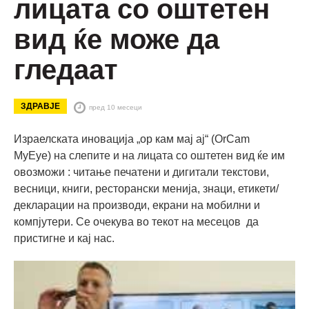
лицата со оштетен
вид ќе може да
гледаат
ЗДРАВЈЕ
пред 10 месеци
Израелската иновација „ор кам мај ај“ (OrCam
MyEye) на слепите и на лицата со оштетен вид ќе им
овозможи : читање печатени и дигитали текстови,
весници, книги, ресторански менија, знаци, етикети/
декларации на производи, екрани на мобилни и
компјутери. Се очекува во текот на месецов да
пристигне и кај нас.