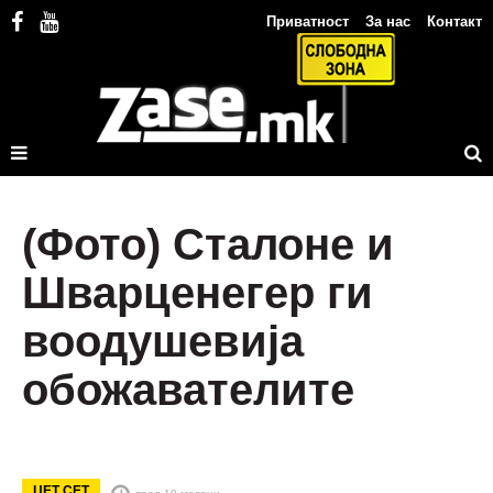
Приватност
За нас
Контакт
(Фото) Сталоне и
Шварценегер ги
воодушевија
обожавателите
ЏЕТ СЕТ
пред 10 месеци