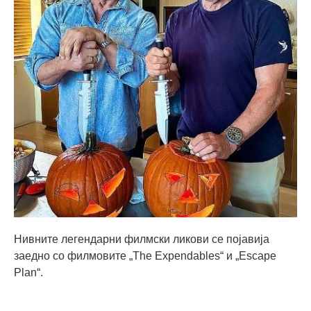
Нивните легендарни филмски ликови се појавија
заедно со филмовите „The Expendables“ и „Escape
Plan“.