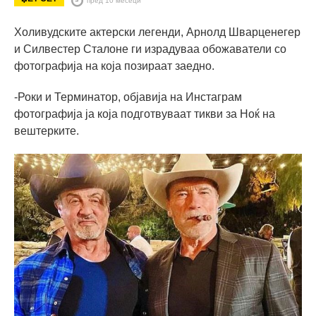
Холивудските актерски легенди, Арнолд Шварценегер
и Силвестер Сталоне ги израдуваа обожаватели со
фотографија на која позираат заедно.
-Роки и Терминатор, објавија на Инстаграм
фотографија ја која подготвуваат тикви за Ноќ на
вештерките.