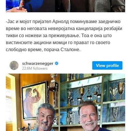
-Јас и мојот пријател Арнолд поминуваме заедничко
време во неговата неверојатна канцеларија резбајќи
тикви со ножеви за преживување. Тоа е она што
вистинските акциони момци го прават го своето
слободно време, порача Сталоне.