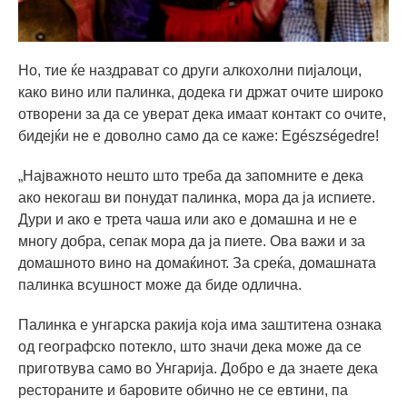
Но, тие ќе наздрават со други алкохолни пијалоци,
како вино или палинка, додека ги држат очите широко
отворени за да се уверат дека имаат контакт со очите,
бидејќи не е доволно само да се каже: Egészségedre!
„Најважното нешто што треба да запомните е дека
ако некогаш ви понудат палинка, мора да ја испиете.
Дури и ако е трета чаша или ако е домашна и не е
многу добра, сепак мора да ја пиете. Ова важи и за
домашното вино на домаќинот. За среќа, домашната
палинка всушност може да биде одлична.
Палинка е унгарска ракија која има заштитена ознака
од географско потекло, што значи дека може да се
приготвува само во Унгарија. Добро е да знаете дека
рестораните и баровите обично не се евтини, па