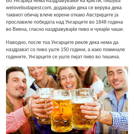
Во Унгарија нема наздравување на кригли, пишува
welovebudapest.com, додавајќи дека се верува дека
таквиот обичај влече корени откако Австријците ја
прославиле победата над Унгарците во 1848 година
во Виена, гласно наздравувајќи пиво и чукајќи чаши.
Наводно, после тоа Унгарците рекле дека нема да
наздрават со пиво уште 150 години, а иако поминале
годините, Унгарците се уште пијат пиво во тишина.