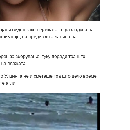
јави видео како пејачката се разладува на
приморје, па предизвика лавина на
орен за зборување, туку поради тоа што
 на плажата.
о Улцин, а не и сметаше тоа што цело време
те агли.