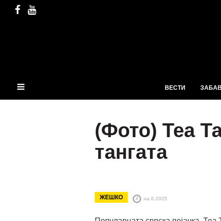
ВЕСТИ
ЗАБА
(Фото) Теа Т
тангата
ЖЕШКО
на 8.2025
Популарната српска пејачка, Теа 