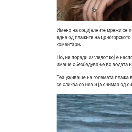
Имено на социјалните мрежи се по
една од плажите на црногорското 
коментари.
Но, не поради изгледот кој е несп
имаше обезбедување во водата и
Теа уживаше на големата плажа в
се сликаа со неа и ја снимаа од си