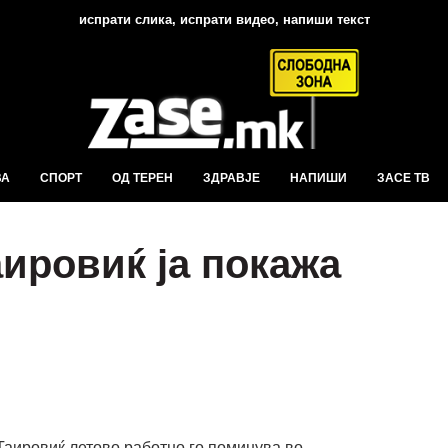
испрати слика, испрати видео, напиши текст
ВА
СПОРТ
ОД ТЕРЕН
ЗДРАВЈЕ
НАПИШИ
ЗАСЕ ТВ
аировиќ ја покажа
Таировиќ летово работно го поминува во