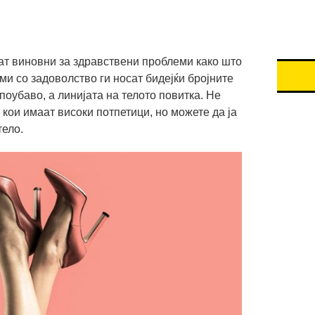
ат виновни за здравствени проблеми како што
ами со задоволство ги носат бидејќи бројните
поубаво, а линијата на телото повитка. Не
 кои имаат високи потпетици, но можете да ја
тело.