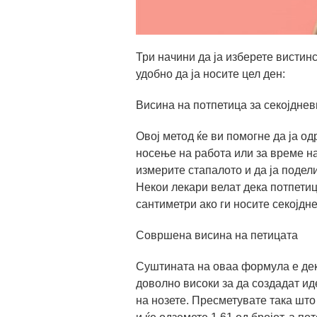
Три начини да ја изберете вистин
удобно да ја носите цел ден:
Висина на потпетица за секојдне
Овој метод ќе ви помогне да ја о
носење на работа или за време на
измерите стапалото и да ја подел
Некои лекари велат дека потпетиц
сантиметри ако ги носите секојдн
Совршена висина на петицата
Суштината на оваа формула е дек
доволно високи за да создадат и
на нозете. Пресметувате така што 