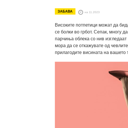
ЗАБАВА
на 11.2023
Високите потпетици можат да бид
се болки во грбот. Сепак, многу д
парчиња облека со нив изгледаат 
мора да се откажувате од чевлите
прилагодите висината на вашето 