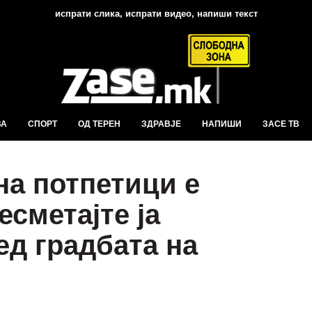
испрати слика, испрати видео, напиши текст
ВА
СПОРТ
ОД ТЕРЕН
ЗДРАВЈЕ
НАПИШИ
ЗАСЕ ТВ
на потпетици е
сметајте ја
ед градбата на