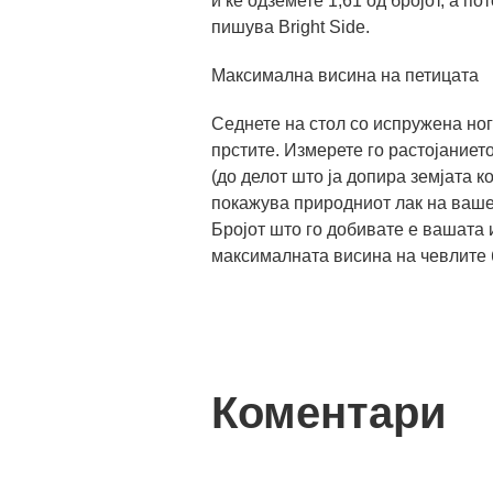
и ќе одземете 1,61 од бројот, а по
пишува Bright Side.
Максимална висина на петицата
Седнете на стол со испружена ног
прстите. Измерете го растојаниет
(до делот што ја допира земјата к
покажува природниот лак на ваше
Бројот што го добивате е вашата 
максималната висина на чевлите б
Коментари