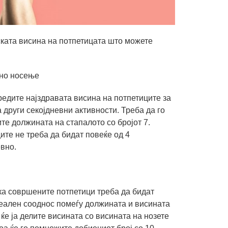
ската висина на потпетицата што можете
вно носење
дредите најздравата висина на потпетиците за
 други секојдневни активности. Треба да го
ите должината на стапалото со бројот 7.
ите не треба да бидат повеќе од 4
евно.
а совршените потпетици треба да бидат
деален сооднос помеѓу должината и висината
ќе ја делите висината со висината на нозете