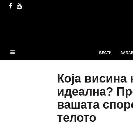
ВЕСТИ
ЗАБА
Која висина 
идеална? Пре
вашата спор
телото