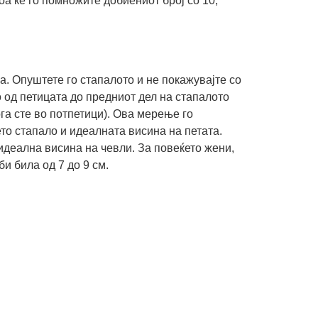
тоа ќе го помножите добиениот број со 10,
а. Опуштете го стапалото и не покажувајте со
о од петицата до предниот дел на стапалото
ога сте во потпетици). Ова мерење го
то стапало и идеалната висина на петата.
идеална висина на чевли. За повеќето жени,
и била од 7 до 9 см.