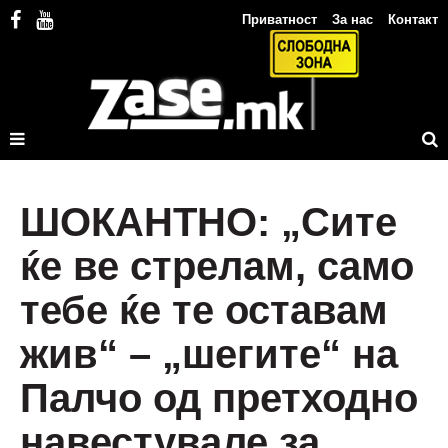
Приватност
За нас
Контакт
ШОКАНТНО: „Сите
ќе ве стрелам, само
тебе ќе те оставам
жив“ – „шегите“ на
Палчо од претходно
навестувале за