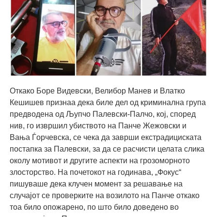
Откако Боре Видевски, Велибор Манев и Влатко
Кешишев признаа дека биле дел од криминална група
предводена од Љупчо Палевски-Палчо, кој, според
нив, го извршил убиството на Панче Жежовски и
Вања Ѓорчевска, се чека да заврши екстрадициската
постапка за Палевски, за да се расчисти целата слика
околу мотивот и другите аспекти на грозоморното
злосторство. На почетокот на годинава, „Фокус“
пишуваше дека клучен момент за решавање на
случајот се проверките на возилото на Панче откако
тоа било опожарено, по што било доведено во