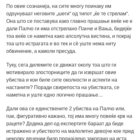
По овие сознанија, на сите многу поинаку им
одѕунуваат неговите „шеги“ од типот „ќе те стрелам“.
Она што се поставува како главно прашање веќе не е
дали Палчо ги има отстрелано Панче и Вања, бидејќи
тоа веќе се наметна како апсолутна вистина, и покрај
тоа што истрагата е во тек и сѐ уште нема ниту
обвинение, а камоли пресуда.
Туку, сега дилемите се движат околу тоа што ги
мотивирало злосторниците да ги извршат овие
убиства и кои биле сите околности и аспекти на
настаните? Поради свирепоста на убиствата, се
наметна и уште едно логично прашање…
Дали ова се единствените 2 убиства на Палчо или,
пак, фигуративно кажано, тој има многу повеќе крв на
рацете? Додека дел од експертите бараат да биде
истражено и убиството на малолетно девојче кое пред
неколку децении било пронајдено закопано на иста