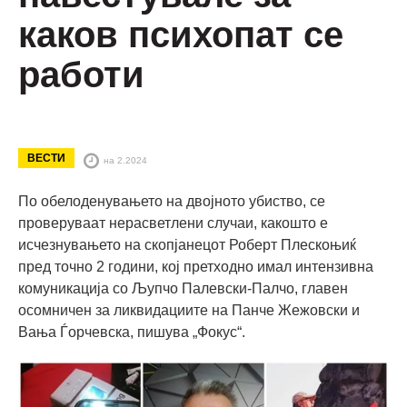
каков психопат се
работи
ВЕСТИ
на 2.2024
По обелоденувањето на двојното убиство, се
проверуваат нерасветлени случаи, какошто е
исчезнувањето на скопјанецот Роберт Плескоњиќ
пред точно 2 години, кој претходно имал интензивна
комуникација со Љупчо Палевски-Палчо, главен
осомничен за ликвидациите на Панче Жежовски и
Вања Ѓорчевска, пишува „Фокус“.