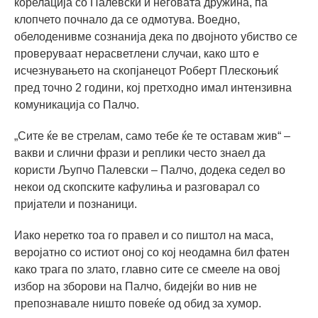
корелација со Палевски и неговата дружина, па
клопчето почнало да се одмотува. Воедно,
обелоденивме сознанија дека по двојното убиство се
проверуваат нерасветлени случаи, како што е
исчезнувањето на скопјанецот Роберт Плескоњиќ
пред точно 2 години, кој претходно имал интензивна
комуникација со Палчо.
„Сите ќе ве стрелам, само тебе ќе те оставам жив“ –
вакви и слични фрази и реплики често знаел да
користи Љупчо Палевски – Палчо, додека седел во
некои од скопските кафулиња и разговарал со
пријатели и познаници.
Иако неретко тоа го правел и со пиштол на маса,
веројатно со истиот оној со кој неодамна бил фатен
како трага по злато, главно сите се смееле на овој
избор на зборови на Палчо, бидејќи во нив не
препознавале ништо повеќе од обид за хумор.