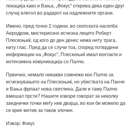
локација како и Вања, „Фокус“ открива дека еден друг
случај влегол во радарот на надлежните органи.
Имено, пред точно 2 години, во скопската населба
Аеродром, мистериозно исчезна лицето Роберт
Плескоњиќ, од кого до ден денес нема ниту трага,
ниту глас. Пред да се случи тоа, според потврдени
информации на „Фокус“, Плескоњиќ имал контакти и
интензивна комуникација со Палчо.
Првично, немало никакви сомнежи кон Палчо за
исчезнувањето на Плескоњиќ, но убиствата на Панче
и Вања фрлаат нова светлина. Дали и таму Палчо
вмешал прсти? Нашите извори говорат за неколку
заеднички точки меѓу нив двајца, во кои би можело да
се крие мотив за таков злочин.
Извор: Фокус