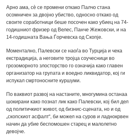
Арно ама, сѐ се промени откако Палчо стана
осомничен за двојно убиство, односно откако од
своите соработници беше посочен како убиец на 74-
годишниот фризер од Велес, Панче Жежовски, и на
14-годишната Вања Ѓорчевска од Скопје.
Моментално, Палевски се наоѓа во Турција и чека
екстрадиција, а неговите тројца соучесници во
грозоморното злосторство го означија како главен
организатор на групата и воедно ликвидатор, кој ги
испукал смртоносните куршуми.
По ваквиот развој на настаните, многумина останаа
шокирани како познат лик како Палевски, кој бил дел
од политичкиот живот, од бизнис-сцената, но и од
„скопскиот асфалт“, би можел на суров и ладнокрвен
начин да убие беспомошен старец и малолетно
девојче.