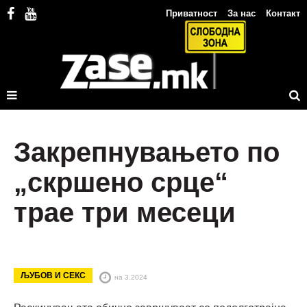
Приватност
За нас
Контакт
Закрепнувањето по
„скршено срце“
трае три месеци
ЉУБОВ И СЕКС
на 3.2024