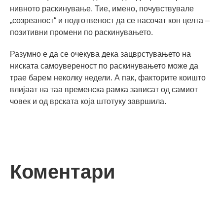
нивното раскинување. Тие, имено, почувствувале
„созреаност“ и подготвеност да се насочат кон целта –
позитивни промени по раскинувањето.
Разумно е да се очекува дека зацврстувањето на
ниската самоувереност по раскинувањето може да
трае барем неколку недели. А пак, факторите коишто
влијаат на таа временска рамка зависат од самиот
човек и од врската која штотуку завршила.
Коментари