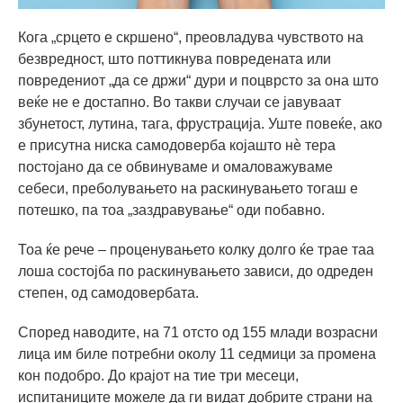
Кога „срцето е скршено“, преовладува чувството на
безвредност, што поттикнува повредената или
повредениот „да се држи“ дури и поцврсто за она што
веќе не е достапно. Во такви случаи се јавуваат
збунетост, лутина, тага, фрустрација. Уште повеќе, ако
е присутна ниска самодоверба којашто нѐ тера
постојано да се обвинуваме и омаловажуваме
себеси, преболувањето на раскинувањето тогаш е
потешко, па тоа „заздравување“ оди побавно.
Тоа ќе рече – проценувањето колку долго ќе трае таа
лоша состојба по раскинувањето зависи, до одреден
степен, од самодовербата.
Според наводите, на 71 отсто од 155 млади возрасни
лица им биле потребни околу 11 седмици за промена
кон подобро. До крајот на тие три месеци,
испитаниците можеле да ги видат добрите страни на