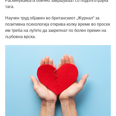
Раскинувањата oбично завршуваат со подолготрајна
тага.
Научен труд објавен во британскиот „Журнал“ за
позитивна психологија открива колку време во просек
им треба на луѓето да закрепнат по болен прекин на
љубовна врска.