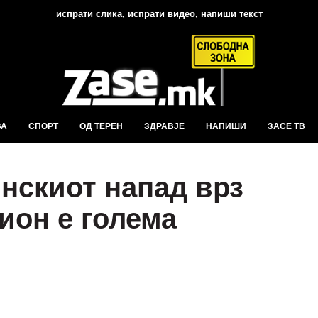
испрати слика, испрати видео, напиши текст
ВА
СПОРТ
ОД ТЕРЕН
ЗДРАВЈЕ
НАПИШИ
ЗАСЕ ТВ
инскиот напад врз
ион е голема