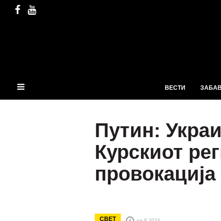
ВЕСТИ
ЗАБА
Путин: Укра
Курскиот рег
провокација
СВЕТ
на 8.2024