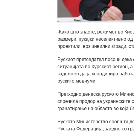
-Како што знаете, режимот во Кие
размери, пукајќи неселективно од
проектили, врз цивилни згради, ст
Рускиот претседател посочи дека 
ситуацијата во Курскиот регион,
задолжен да ја координира работ
руските медиуми.
Претходно денеска руското Минис
спречила продор на украинските с
гранатирање на областа во која б
Руското Министерство соопшти де
Руската Федерација, заедно со г