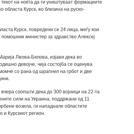
 текот на ноќта да ги уништуваат формациите
о областа Курск, во близина на руско-
ласта Курск, повредени се 24 лица, меѓу кои
т помошник министер за здравство Алексеј
Марија Лвова-Белова, изјави дека во
одишно девојче, чија состојба се оценува
момче со рана од шрапнел на грбот и две
дини.
вчера соопшти дека до 300 војници на 22-та
ните сили на Украина, поддржани од 11
орбени возила, ги нападнале областите
 и Курскиот регион.