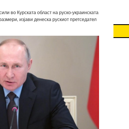
сили во Курската област на руско-украинската
размери, изјави денеска рускиот претседател