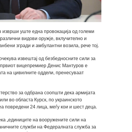
в изврши уште една провокација од големи
 различни видови оружје, вклучително и
анбени згради и амбулантни возила, рече тој.
очекува извештај од безбедносните сили за
 а првиот вицепремиер Денис Мантуров е
ата на цивилните оддели, пренесуваат
терство за одбрана соопшти дека армијата
или во областа Курск, по украинското
еа повредени 24 лица, меѓу кои и шест деца.
ка „единиците на вооружените сили на
раничните служби на Федералната служба за