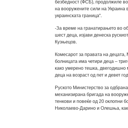
безбедност (ФСБ), продолжиле во
на вооружените сили на Украина в
украинската граница“.
-За време на гранатирањето во об
шест деца, изјави денеска рускио
Кузњецов.
Комесарот за правата на децата, 
болницата има четири деца – триг
како умерено тешка, двегодишно 
деца на возраст од пет и девет го
Руското Министерство за одбрана 
механизирана бригада на вооруже
тенкови и повеќе од 20 оклопни б
Николаево-Дарино и Олешња, како