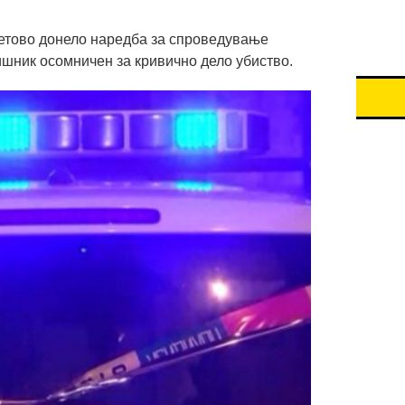
етово донело наредба за спроведување
ишник осомничен за кривично дело убиство.