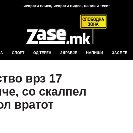
испрати слика, испрати видео, напиши текст
ВА
СПОРТ
ОД ТЕРЕН
ЗДРАВЈЕ
НАПИШИ
ЗАСЕ ТВ
тво врз 17
че, со скалпел
ол вратот