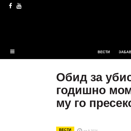
ВЕСТИ
ЗАБА
Обид за убис
годишно мом
му го пресек
ВЕСТИ
на 9.2024