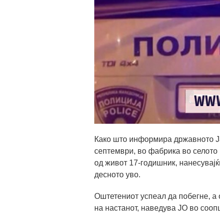
Како што информира државното Ј
септември, во фабрика во селото
од живот 17-годишник, нанесувајќи
десното уво.
Оштетениот успеал да побегне, а 
на настанот, наведува ЈО во сооп