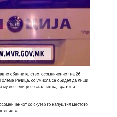
авно обвинителство, осомничениот на 26
 Голема Речица, со умисла се обидел да лиши
 му исеченици со скалпел кај вратот и
осомничениот со скутер го напуштил местото
штението.