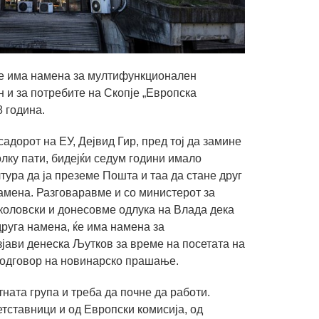
 ќе има намена за мултифункционален
н и за потребите на Скопје „Европска
8 година.
адорот на ЕУ, Дејвид Гир, пред тој да замине
лку пати, бидејќи седум години имало
тура да ја преземе Пошта и таа да стане друг
амена. Разговаравме и со министерот за
коловски и донесовме одлука на Влада дека
друга намена, ќе има намена за
јави денеска Љутков за време на посетата на
 одговор на новинарско прашање.
ната група и треба да почне да работи.
етставници и од Европски комисија, од