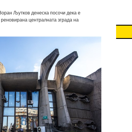
 Зоран Љутков денеска посочи дека е
 реновирана централната зграда на