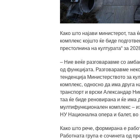
Како што најави министерот, таа
комплекс којшто ќе биде подготве
престолнина на културата“ за 202
– Ние веќе разговаравме со амбас
од функцијата. Разговаравме неко
тенденција Министерството за кул
комплекс, односно да има друга н
транспорт и врски Александар Ни
таа ќе биде реновирана и ќе има 
мултифункционален комплекс – из
НУ Национална опера и балет, во
Како што рече, формирана е работ
Работната група е сочинета од пр