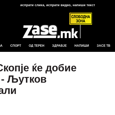
испрати слика, испрати видео, напиши текст
ВА
СПОРТ
ОД ТЕРЕН
ЗДРАВЈЕ
НАПИШИ
ЗАСЕ ТВ
копје ќе добие
 - Љутков
али