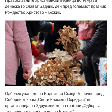
Православните христијански верници во земјава
денеска го слават Бадник, ден пред големиот празник
Рождество Христово – Божик.
Одбележувањето на Бадник во Скопје ќе почне пред
Соборниот храм „Свети Климент Охридски“ во
организација на Здружението на граѓани „Одбор за
традиционална прослава на Бадник“.