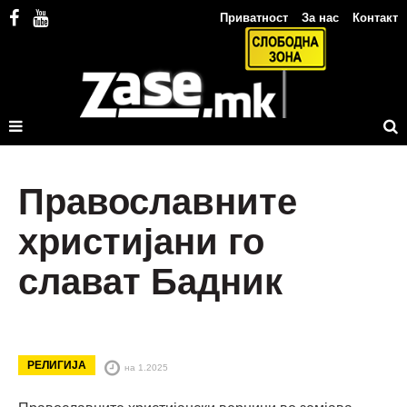
Приватност
За нас
Контакт
Православните
христијани го
слават Бадник
РЕЛИГИЈА
на 1.2025