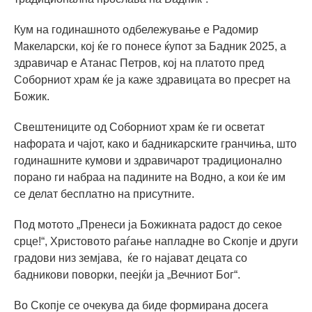
Кум на годинашното одбележување е Радомир
Макеларски, кој ќе го понесе ќупот за Бадник 2025, а
здравичар е Атанас Петров, кој на платото пред
Соборниот храм ќе ја каже здравицата во пресрет на
Божик.
Свештениците од Соборниот храм ќе ги осветат
нафората и чајот, како и бадникарските гранчиња, што
годинашните кумови и здравичарот традиционално
порано ги набраа на падините на Водно, а кои ќе им
се делат бесплатно на присутните.
Под мотото „Пренеси ја Божикната радост до секое
срце!“, Христовото раѓање напладне во Скопје и други
градови низ земјава, ќе го најават децата со
бадникови поворки, пеејќи ја „Вечниот Бог“.
Во Скопје се очекува да биде формирана досега