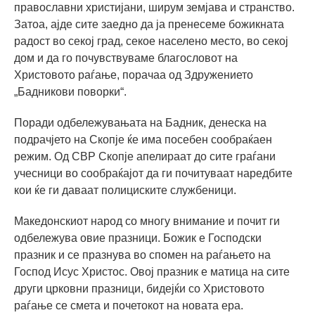
православни христијани, ширум земјава и странство.
Затоа, ајде сите заедно да ја пренесеме божикната
радост во секој град, секое населено место, во секој
дом и да го почувствуваме благословот на
Христовото раѓање, порачаа од Здружението
„Бадникови поворки“.
Поради одбележувањата на Бадник, денеска на
подрачјето на Скопје ќе има посебен сообраќаен
режим. Од СВР Скопје апелираат до сите граѓани
учесници во сообраќајот да ги почитуваат наредбите
кои ќе ги даваат полициските службеници.
Македонскиот народ со многу внимание и почит ги
одбележува овие празници. Божик е Господски
празник и се празнува во спомен на раѓањето на
Господ Исус Христос. Овој празник е матица на сите
други црковни празници, бидејќи со Христовото
раѓање се смета и почетокот на новата ера.