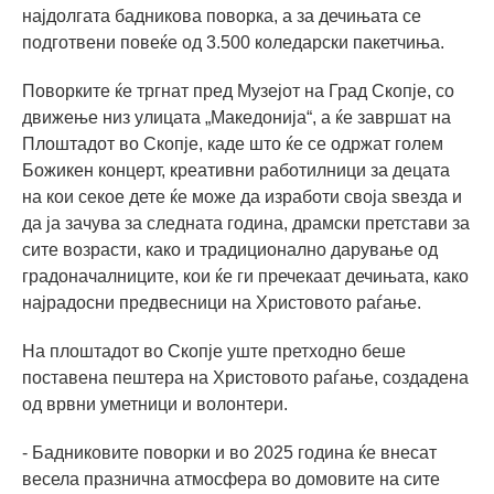
најдолгата бадникова поворка, а за дечињата се
подготвени повеќе од 3.500 коледарски пакетчиња.
Поворките ќе тргнат пред Музејот на Град Скопје, со
движење низ улицата „Македонија“, а ќе завршат на
Плоштадот во Скопје, каде што ќе се одржат голем
Божикен концерт, креативни работилници за децата
на кои секое дете ќе може да изработи своја ѕвезда и
да ја зачува за следната година, драмски претстави за
сите возрасти, како и традиционално дарување од
градоначалниците, кои ќе ги пречекаат дечињата, како
најрадосни предвесници на Христовото раѓање.
На плоштадот во Скопје уште претходно беше
поставена пештера на Христовото раѓање, создадена
од врвни уметници и волонтери.
- Бадниковите поворки и во 2025 година ќе внесат
весела празнична атмосфера во домовите на сите