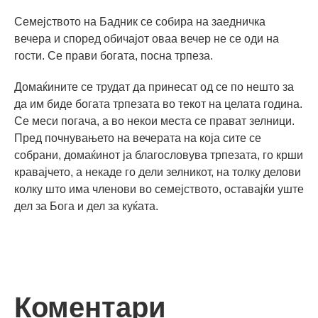
Семејството на Бадник се собира на заедничка
вечера и според обичајот оваа вечер не се оди на
гости. Се прави богата, посна трпеза.
Домаќините се трудат да принесат од се по нешто за
да им биде богата трпезата во текот на целата година.
Се меси погача, а во некои места се прават зелници.
Пред почнувањето на вечерата на која сите се
собрани, домаќинот ја благословува трпезата, го крши
кравајчето, а некаде го дели зелникот, на толку делови
колку што има членови во семејството, оставајќи уште
дел за Бога и дел за куќата.
Коментари