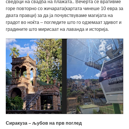
сведоци на свадба на плажата.. Вечерта се вративме
горе повторно со жичарата(картата чинеше 10 евра за
двата правци) за да ја почувствуваме магијата на
градот во ноќта – погледите што го одземаат здивот и
градините што мирисаат на лаванда и историја.
Сиракуза – љубов на прв поглед