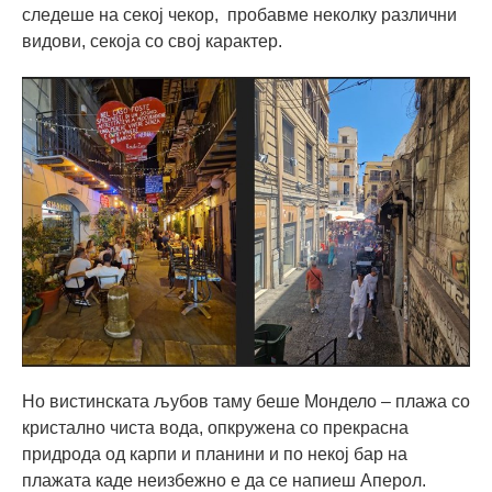
следеше на секој чекор, пробавме неколку различни
видови, секоја со свој карактер.
Но вистинската љубов таму беше Мондело – плажа со
кристално чиста вода, опкружена со прекрасна
придрода од карпи и планини и по некој бар на
плажата каде неизбежно е да се напиеш Аперол.