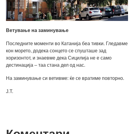
Ветување на заминување
Последните моменти во Катанија беа тивки. Гледавме
кон морето, додека сонцето се спушташе зад
хоризонтот, и знаевме дека Сицилија не е само
дестинација – таа стана дел од нас.
На заминување си ветивме: ќе се вратиме повторно.
Ј.Т.
Коментари