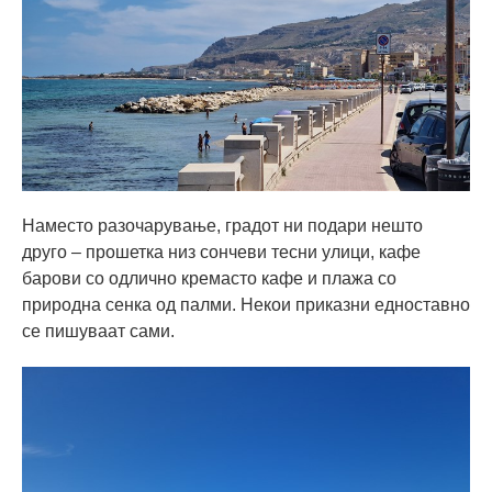
Наместо разочарување, градот ни подари нешто
друго – прошетка низ сончеви тесни улици, кафе
барови со одлично кремасто кафе и плажа со
природна сенка од палми. Некои приказни едноставно
се пишуваат сами.