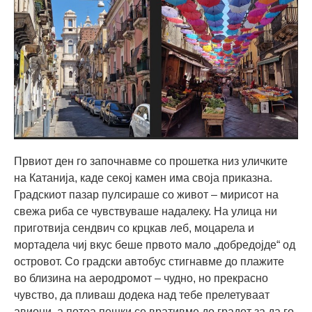
Првиот ден го започнавме со прошетка низ уличките
на Катанија, каде секој камен има своја приказна.
Градскиот пазар пулсираше со живот – мирисот на
свежа риба се чувствуваше надалеку. На улица ни
приготвија сендвич со крцкав леб, моцарела и
мортадела чиј вкус беше првото мало „добредојде“ од
островот. Со градски автобус стигнавме до плажите
во близина на аеродромот – чудно, но прекрасно
чувство, да пливаш додека над тебе прелетуваат
авиони, а потоа пешки се вративме до градот за да го