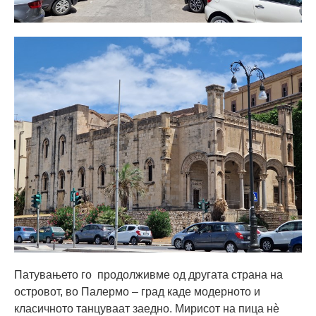
Патувањето го продолживме од другата страна на
островот, во Палермо – град каде модерното и
класичното танцуваат заедно. Мирисот на пица нè