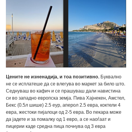
Цените не изненадија, и тоа позитивно.
Буквално
не се исплатеше да се влегува во маркет за било што.
Седнуваш во кафич и се прашуваш дали навистина
си во западно европска земја. Пива Хајнекен, Амстел,
Бекс (0.5л шише) 2.5 еур, аперол 2.5 евра, коктели 4
евра, жестоки пијалоци од 2-5 евра. Во пекара може
да јадете и за помалку од 1 евро, а се наоѓаат и
пицерии каде средна пица почнува од 3 евра