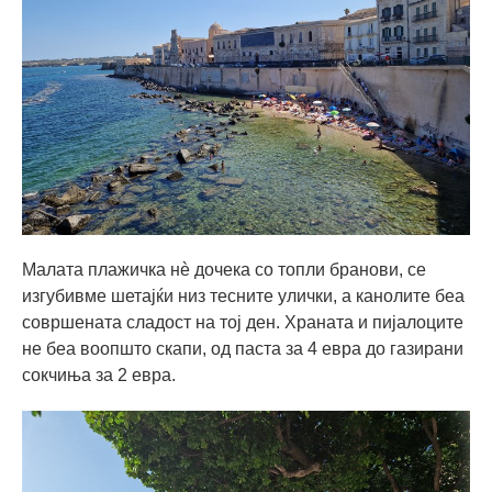
Малата плажичка нè дочека со топли бранови, се
изгубивме шетајќи низ тесните улички, а канолите беа
совршената сладост на тој ден. Храната и пијалоците
не беа воопшто скапи, од паста за 4 евра до газирани
сокчиња за 2 евра.