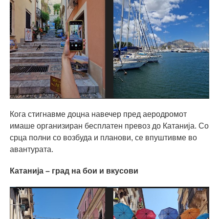
Кога стигнавме доцна навечер пред аеродромот
имаше организиран бесплатен превоз до Катанија. Со
срца полни со возбуда и планови, се впуштивме во
авантурата.
Катанија – град на бои и вкусови