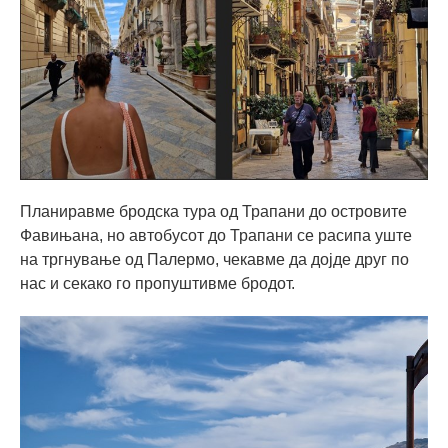
Планиравме бродска тура од Трапани до островите
Фавињана, но автобусот до Трапани се расипа уште
на тргнување од Палермо, чекавме да дојде друг по
нас и секако го пропуштивме бродот.