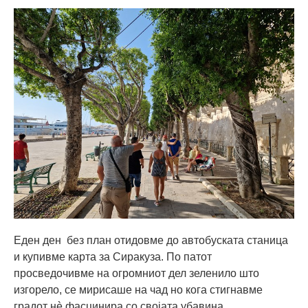
Еден ден без план отидовме до автобуската станица
и купивме карта за Сиракуза. По патот
просведочивме на огромниот дел зеленило што
изгорело, се мирисаше на чад но кога стигнавме
градот нè фасцинира со својата убавина.