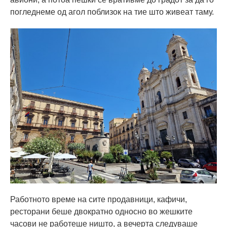
погледнеме од агол поблизок на тие што живеат таму.
Работното време на сите продавници, кафичи,
ресторани беше двократно односно во жешките
часови не работеше ништо, а вечерта следуваше