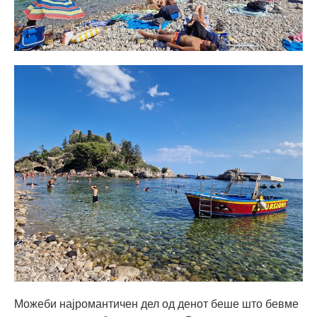
Можеби најромантичен дел од денот беше што бевме