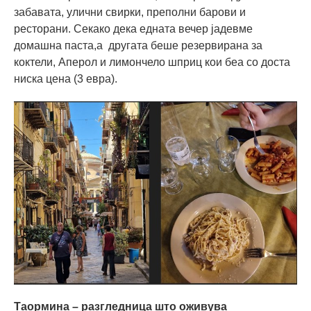
забавата, улични свирки, преполни барови и
ресторани. Секако дека едната вечер јадевме
домашна паста,а другата беше резервирана за
коктели, Аперол и лимончело шприц кои беа со доста
ниска цена (3 евра).
Таормина – разгледница што оживува