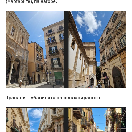
(маргарите), па нагоре.
Трапани – убавината на непланираното