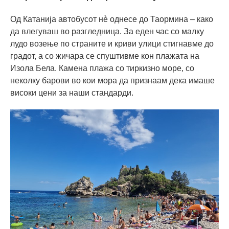
Од Катанија автобусот нè однесе до Таормина – како
да влегуваш во разгледница. За еден час со малку
лудо возење по страните и криви улици стигнавме до
градот, а со жичара се спуштивме кон плажата на
Изола Бела. Камена плажа со тиркизно море, со
неколку барови во кои мора да признаам дека имаше
високи цени за наши стандарди.