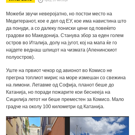
Можеби звучи неверојатно, но постои место на
Медитеранот, кое е дел од ЕУ, кое има навистина што
да понуди, а со далеку пониски цени од повеќето
градови во Македонија. Станува збор за еден голем
остров во Италија, долу на југот, кој на мапа ќе го
најдете веднаш шпицот на чизмата (Апенинскиот
полуостров).
Уште на првиот чекор од авионот во Комисо не
прегрна топлиот мирис на море измешан со свежина
на лимони. Летавме од Софија, планот беше до
Катанија, но поради пожарите кои беснееја на
Сицилија летот ни беше преместен за Комисо. Мало
градче на околу 100 километри од Катанија.