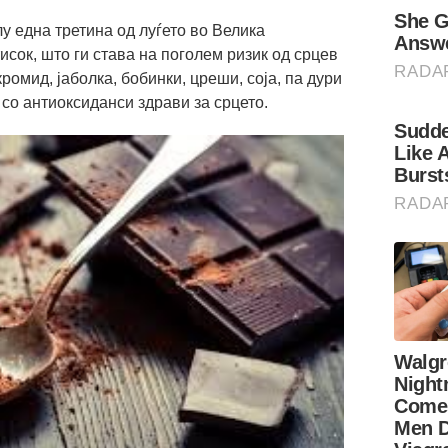
лу една третина од луѓето во Велика
исок, што ги става на поголем ризик од срцев
кромид, јаболка, бобинки, цреши, соја, па дури
 со антиоксиданси здрави за срцето.