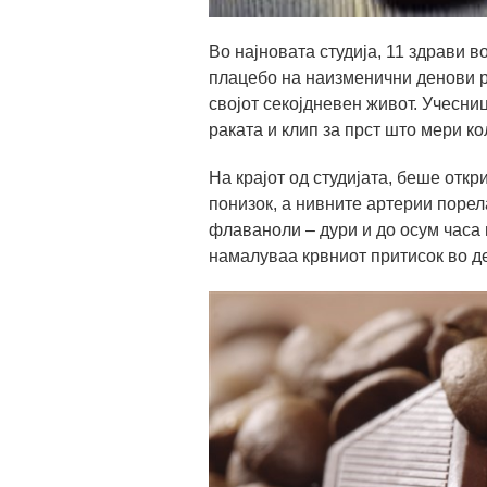
Во најновата студија, 11 здрави 
плацебо на наизменични денови р
својот секојдневен живот. Учесни
раката и клип за прст што мери ко
На крајот од студијата, беше отк
понизок, а нивните артерии порел
флаваноли – дури и до осум часа 
намалуваа крвниот притисок во де