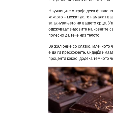
Научниците открија дека флаванол
какаото – можат да го намалат ва
зајакнувањето на вашето срце. Утв
одржуваат ѕидовите на крвните с
полесно да тече низ телото.
За жал оние со слатко, млечното 
е да ги прескокнете, бидејќи има
проценти какао, додека темното ч