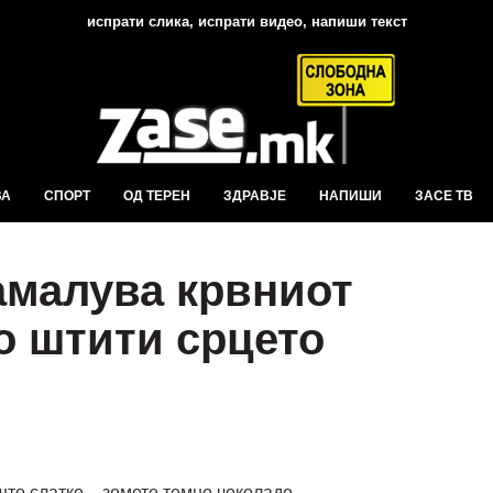
испрати слика, испрати видео, напиши текст
ВА
СПОРТ
ОД ТЕРЕН
ЗДРАВЈЕ
НАПИШИ
ЗАСЕ ТВ
намалува крвниот
о штити срцето
што слатко – земете темно чоколадо.