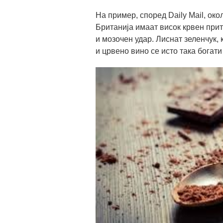
На пример, според Daily Mail, око
Британија имаат висок крвен прит
и мозочен удар. Лиснат зеленчук, 
и црвено вино се исто така богати