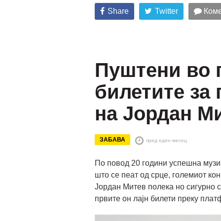
Share
Twitter
Коме
Пуштени во 
билетите за 
на Јордан М
ЗАБАВА
пред еден месец
По повод 20 години успешна музич
што се пеат од срце, големиот ко
Јордан Митев полека но сигурно с
првите он лајн билети преку плат