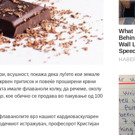
ри, всушност, покажа дека луѓето кои земале
 крвен притисок и повеќе проширени крвни
ата имале флаваноли колку, да речеме, околу
о, кое обично се продава во пакување од 100
 флаванолите врз нашиот кардиоваскуларен
водечкиот истражувач, професорот Кристијан