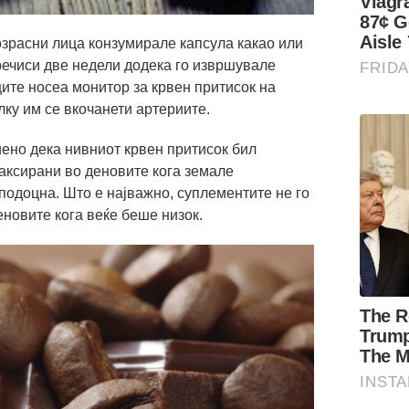
возрасни лица конзумирале капсула какао или
ечиси две недели додека го извршувале
ците носеа монитор за крвен притисок на
лку им се вкочанети артериите.
риено дека нивниот крвен притисок бил
аксирани во деновите кога земале
подоцна. Што е најважно, суплементите не го
новите кога веќе беше низок.