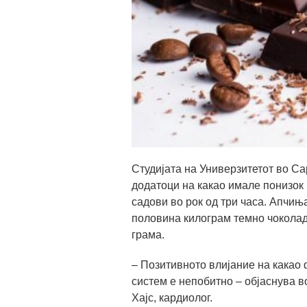
Студијата на Универзитетот во Са
додатоци на какао имале понизок
садови во рок од три часа. Апчињ
половина килограм темно чоколад
грама.
– Позитивното влијание на какао
систем е непобитно – објаснува 
Хајс, кардиолог.