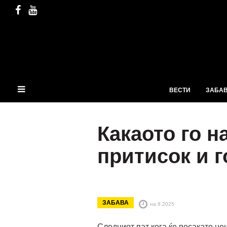
ВЕСТИ
ЗАБА
Какаото го 
притисок и г
ЗАБАВА
на 8.2025
Следниот пат кога ќе посакате не