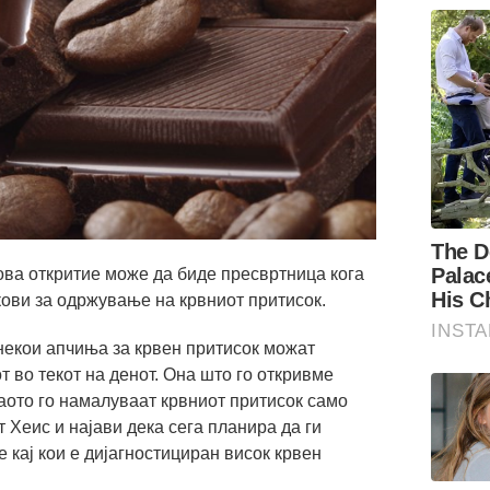
ова откритие може да биде пресвртница кога
кови за одржување на крвниот притисок.
некои апчиња за крвен притисок можат
т во текот на денот. Она што го откривме
аото го намалуваат крвниот притисок само
 Хеис и најави дека сега планира да ги
 кај кои е дијагностициран висок крвен