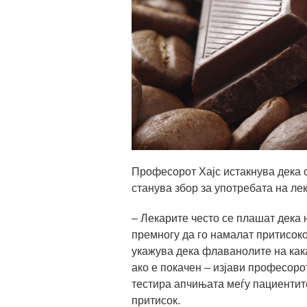
Професорот Хајс истакнува дека 
станува збор за употребата на ле
– Лекарите често се плашат дека 
премногу да го намалат притисоко
укажува дека флаванолите на как
ако е покачен – изјави професорот
тестира апчињата меѓу пациентите
притисок.