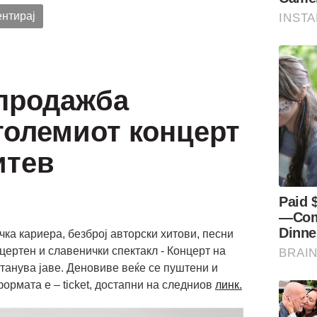
нтирај
продажба
големиот концерт
итев
ка кариера, безброј авторски хитови, песни
нцертен и славенички спектакл - Концерт на
танува јаве. Деновиве веќе се пуштени и
формата e – ticket, достапни на следниов
линк.