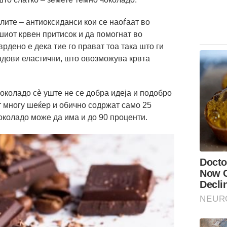
ите – антиоксиданси кои се наоѓаат во
шиот крвен притисок и да помогнат во
рдено е дека тие го прават тоа така што ги
адови еластични, што овозможува крвта
чоколадо сè уште не се добра идеја и подобро
ат многу шеќер и обично содржат само 25
околадо може да има и до 90 проценти.