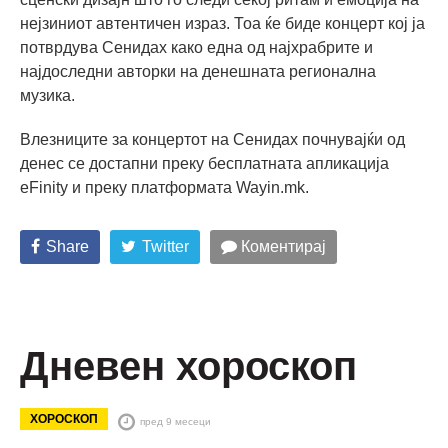
нејзиниот автентичен израз. Тоа ќе биде концерт кој ја
потврдува Сенидах како една од најхрабрите и
најдоследни авторки на денешната регионална
музика.
Влезниците за концертот на Сенидах почнувајќи од
денес се достапни преку бесплатната апликација
eFinity и преку платформата Wayin.mk.
Share
Twitter
Коментирај
Дневен хороскоп
ХОРОСКОП
пред 9 месеци