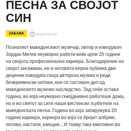
ПЕСНА ЗА СВОЈОТ
СИН
ЗАБАВА
пред 8 месеци
Познатиот македонскиот музичар, автор и изведувач
Јордан Митев неуморно работи веќе цели 20 години
на својата професионална кариера. Благодарение на
својот ангажман, но и неговата верна публика две
децении изведува своја авторска музика и реди
безвременски хитови, кои се составен дел од
македонското музичко наследство. Зад себе остава
година, во која неуморно секојдневно работеше дома,
но и во светот за сите наши вистински љубители на
македонската песна. Година во која заокружува 20
години кариера, кариера во која се бројат албуми,
хитови, настапи, емоции... И токму така емотивно во