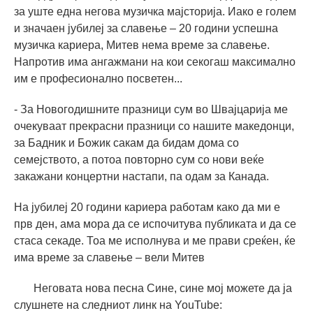
за уште една негова музичка мајсторија. Иако е голем
и значаен јубилеј за славење – 20 години успешна
музичка кариера, Митев нема време за славење.
Напротив има ангажмани на кои секогаш максимално
им е професионално посветен...
- За Новогодишните празници сум во Швајцарија ме
очекуваат прекрасни празници со нашите македонци,
за Бадник и Божик сакам да бидам дома со
семејството, а потоа повторно сум со нови веќе
закажани концертни настапи, па одам за Канада.
На јубилеј 20 години кариера работам како да ми е
прв ден, ама мора да се испочитува публиката и да се
стаса секаде. Тоа ме исполнува и ме прави среќен, ќе
има време за славење – вели Митев
Неговата нова песна Сине, сине мој можете да ја
слушнете на следниот линк на YouTube: