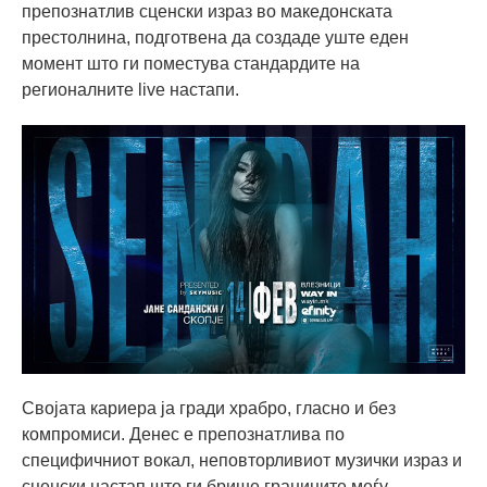
препознатлив сценски израз во македонската
престолнина, подготвена да создаде уште еден
момент што ги поместува стандардите на
регионалните live настапи.
Својата кариера ја гради храбро, гласно и без
компромиси. Денес е препознатлива по
специфичниот вокал, неповторливиот музички израз и
сценски настап што ги брише границите меѓу