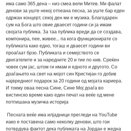
има само 365 дена – низ смеа вели Митев. Ми фалат
денови за уште некој отпеана песна, за уште бар еден
одржан концерт, секој ден ми е музика. Благодарен
сум на Бога што овие дваесет години си ја имам
својата публика. За таа публика вреди да се создава,
компонира, пее, живее... па кога функционирате со
публиката како едно, тогаш и дваесет години ви
проаѓаат брзо. Публиката и семејството се
двигателите и за наредните 20 и тие по нив. Среќен
човек сум јас, штом ги имам и едното и другото. Со
доаѓањето на свет на мојот син Кристијан го добив
највредниот подарок за 20 години од мојата кариера.
И токму оваа песна Сине, Сине Мој доаѓа во
вистинско време како еден печат на веќе од мене
потпишана музичка историја
Песната веќе има илјадници прегледи на YouTube
иако е поставена само неколку денови, што гои
потврдува фактот дека публиката на Јордан е жедна