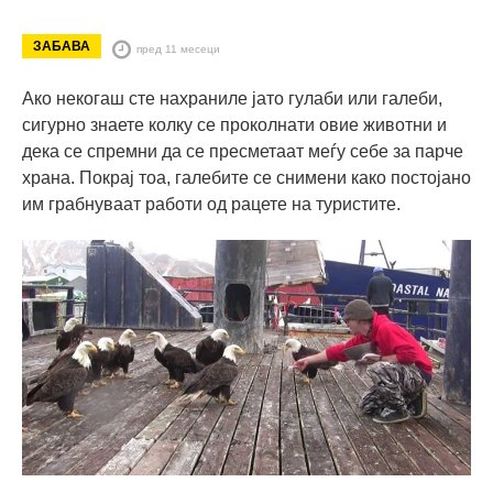
ЗАБАВА
пред 11 месеци
Ако некогаш сте нахраниле јато гулаби или галеби,
сигурно знаете колку се проколнати овие животни и
дека се спремни да се пресметаат меѓу себе за парче
храна. Покрај тоа, галебите се снимени како постојано
им грабнуваат работи од рацете на туристите.