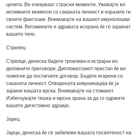
ценета. Ве очекуваат страсни моменти. Уживајте во
интимните моменти со саканата личност и изразете ги
своите фантазии. Внимавајте на вашиот имунолошки
систем. Витамините и здравата исхрана ќе го зајакнат
вашето тело.
Стрелец
Стрелци, денеска бидете трпеливи и истрајни во
деловните преговори. Дипломатскиот пристап ќе ви
помогне да постигнете договор. Бидете искрени со
саканата личност. Отворената комуникација ќе ја
зајакне вашата врска. Внимавајте на стомакот.
Избегнувајте тешка и мрсна храна за да го одржите
вашето дигестивно здравје.
Јарец
Јарци, денеска ќе се забележи вашата посветеност на