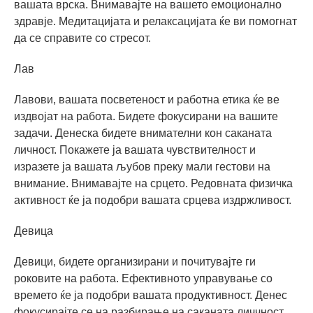
вашата врска. Внимавајте на вашето емоционално
здравје. Медитацијата и релаксацијата ќе ви помогнат
да се справите со стресот.
Лав
Лавови, вашата посветеност и работна етика ќе ве
издвојат на работа. Бидете фокусирани на вашите
задачи. Денеска бидете внимателни кон саканата
личност. Покажете ја вашата чувствителност и
изразете ја вашата љубов преку мали гестови на
внимание. Внимавајте на срцето. Редовната физичка
активност ќе ја подобри вашата срцева издржливост.
Девица
Девици, бидете организирани и почитувајте ги
роковите на работа. Ефективното управување со
времето ќе ја подобри вашата продуктивност. Денес
фокусирајте се на разбирање на саканата личчност.