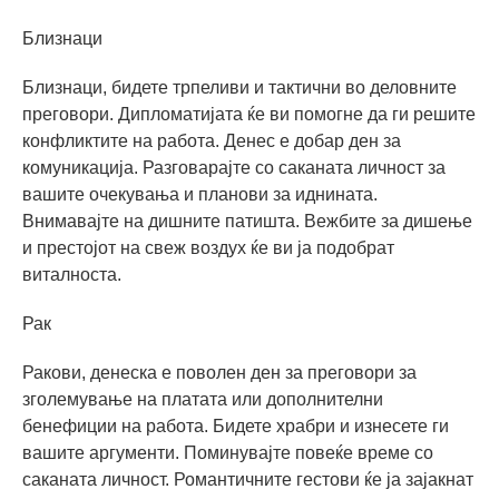
Близнаци
Близнаци, бидете трпеливи и тактични во деловните
преговори. Дипломатијата ќе ви помогне да ги решите
конфликтите на работа. Денес е добар ден за
комуникација. Разговарајте со саканата личност за
вашите очекувања и планови за иднината.
Внимавајте на дишните патишта. Вежбите за дишење
и престојот на свеж воздух ќе ви ја подобрат
виталноста.
Рак
Ракови, денеска е поволен ден за преговори за
зголемување на платата или дополнителни
бенефиции на работа. Бидете храбри и изнесете ги
вашите аргументи. Поминувајте повеќе време со
саканата личност. Романтичните гестови ќе ја зајакнат