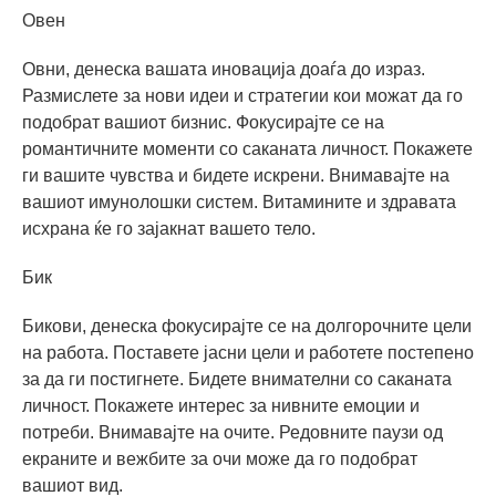
Овен
Овни, денеска вашата иновација доаѓа до израз.
Размислете за нови идеи и стратегии кои можат да го
подобрат вашиот бизнис. Фокусирајте се на
романтичните моменти со саканата личност. Покажете
ги вашите чувства и бидете искрени. Внимавајте на
вашиот имунолошки систем. Витамините и здравата
исхрана ќе го зајакнат вашето тело.
Бик
Бикови, денеска фокусирајте се на долгорочните цели
на работа. Поставете јасни цели и работете постепено
за да ги постигнете. Бидете внимателни со саканата
личност. Покажете интерес за нивните емоции и
потреби. Внимавајте на очите. Редовните паузи од
екраните и вежбите за очи може да го подобрат
вашиот вид.