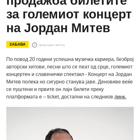
продажба билетите
за големиот концерт
на Јордан Митев
ЗАБАВА
пред еден месец
По повод 20 години успешна музичка кариера, безброј
авторски хитови, песни што се пеат од срце, големиот
концертен и славенички спектакл - Концерт на Јордан
Митев полека но сигурно станува јаве. Деновиве веќе
се пуштени и првите он лајн билети преку
платформата e – ticket, достапни на следниов
линк.