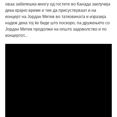
оваа забелешка многу од гостите во Канада заклучија
дека крајно време е тие да присуствуваат и на
концерт на Јордан Митев во татковината и изразија
надеж дека тој ќе биде што поскоро, па дружењето со
Јордан Митев продолжи на општо задоволство и по
концертот...