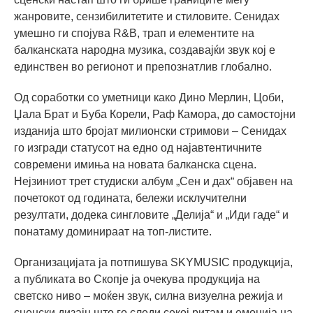
жанровите, сензибилитетите и стиловите. Сенидах
умешно ги спојува R&B, трап и елементите на
балканската народна музика, создавајќи звук кој е
единствен во регионот и препознатлив глобално.
Од соработки со уметници како Дино Мерлин, Цоби,
Џала Брат и Буба Корели, Раф Камора, до самостојни
изданија што бројат милионски стримови – Сенидах
го изгради статусот на едно од најавтентичните
современи имиња на новата балканска сцена.
Нејзиниот трет студиски албум „Сен и дах“ објавен на
почетокот од годината, бележи исклучителни
резултати, додека сингловите „Делија“ и „Иди гаде“ и
понатаму доминираат на топ-листите.
Организацијата ја потпишува SKYMUSIC продукција,
а публиката во Скопје ја очекува продукција на
светско ниво – моќен звук, силна визуелна режија и
сценски дизајн што го следи секој ритам и емоција на