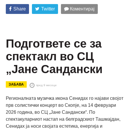
Share
Twitter
Коментирај
Подгответе се за
спектакл во СЦ
„Јане Сандански
ЗАБАВА
пред 9 месеци
Регионалната музичка икона Сенидах го најави својот
прв солистички концерт во Скопје, на 14 февруари
2026 година, во СЦ „Јане Сандански“. По
спектакуларниот настап на белградскиот Ташмајдан,
Сенидах ја носи својата естетика, енергија и