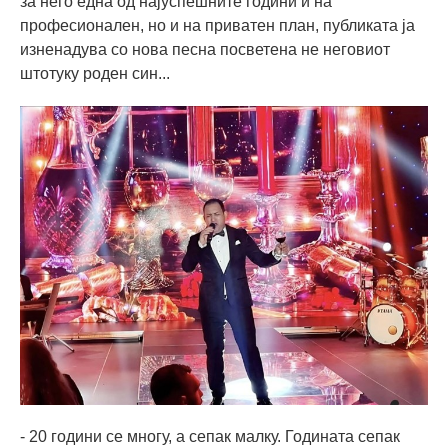
за него една од најуспешните години и на
професионален, но и на приватен план, публиката ја
изненадува со нова песна посветена не неговиот
штотуку роден син...
- 20 години се многу, а сепак малку. Годината сепак