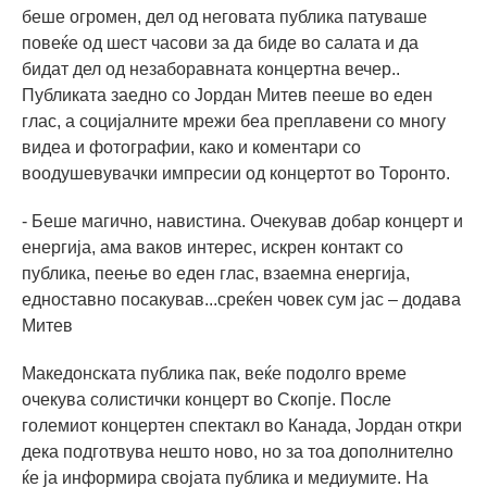
беше огромен, дел од неговата публика патуваше
повеќе од шест часови за да биде во салата и да
бидат дел од незаборавната концертна вечер..
Публиката заедно со Јордан Митев пееше во еден
глас, а социјалните мрежи беа преплавени со многу
видеа и фотографии, како и коментари со
воодушевувачки импресии од концертот во Торонто.
- Беше магично, навистина. Очекував добар концерт и
енергија, ама ваков интерес, искрен контакт со
публика, пеење во еден глас, взаемна енергија,
едноставно посакував...среќен човек сум јас – додава
Митев
Македонската публика пак, веќе подолго време
очекува солистички концерт во Скопје. После
големиот концертен спектакл во Канада, Јордан откри
дека подготвува нешто ново, но за тоа дополнително
ќе ја информира својата публика и медиумите. На