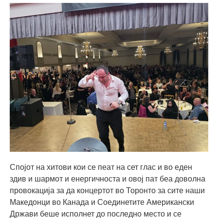
Спојот на хитови кои се пеат на сет глас и во еден
здив и шармот и енергичноста и овој пат беа доволна
провокација за да концертот во Торонто за сите наши
Македонци во Канада и Соединетите Американски
Држави беше исполнет до последно место и се