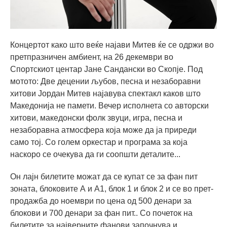
Концертот како што веќе најави Митев ќе се одржи во
претпразничен амбиент, на 26 декември во
Спортскиот центар Јане Сандански во Скопје. Под
мотото: Две децении љубов, песна и незаборавни
хитови Јордан Митев најавува спектакл каков што
Македонија не памети. Вечер исполнета со авторски
хитови, македонски фолк звуци, игра, песна и
незаборавна атмосфера која може да ја приреди
само тој. Со голем оркестар и програма за која
наскоро се очекува да ги соопшти деталите...
Он лајн билетите можат да се купат се за фан пит
зоната, блоковите А и А1, блок 1 и блок 2 и се во прет-
продажба до ноември по цена од 500 денари за
блокови и 700 денари за фан пит.. Со почеток на
билетите за најверните фанови започнува и