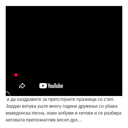
и да наздравите за претстојните празници со стил.
Јордан ветува уште многу години дружење со убава
македонска песна, нови албуми и хитови и се разбира
неговата препознатлив весел дух....