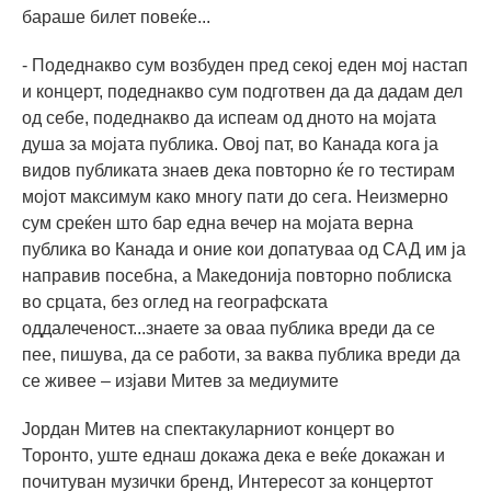
бараше билет повеќе...
- Подеднакво сум возбуден пред секој еден мој настап
и концерт, подеднакво сум подготвен да да дадам дел
од себе, подеднакво да испеам од дното на мојата
душа за мојата публика. Овој пат, во Канада кога ја
видов публиката знаев дека повторно ќе го тестирам
мојот максимум како многу пати до сега. Неизмерно
сум среќен што бар една вечер на мојата верна
публика во Канада и оние кои допатуваа од САД им ја
направив посебна, а Македонија повторно поблиска
во срцата, без оглед на географската
оддалеченост...знаете за оваа публика вреди да се
пее, пишува, да се работи, за ваква публика вреди да
се живее – изјави Митев за медиумите
Јордан Митев на спектакуларниот концерт во
Торонто, уште еднаш докажа дека е веќе докажан и
почитуван музички бренд, Интересот за концертот