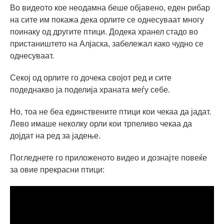
Во видеото кое неодамна беше објавено, еден рибар
на сите им покажа дека орлите се однесуваат многу
поинаку од другите птици. Додека хранел стадо во
пристаништето на Алјаска, забележал како чудно се
однесуваат.
Секој од орлите го дочека својот ред и сите
подеднакво ја поделија храната меѓу себе.
Но, тоа не беа единствените птици кои чекаа да јадат.
Лево имаше неколку орли кои трпеливо чекаа да
дојдат на ред за јадење.
Погледнете го приложеното видео и дознајте повеќе
за овие прекрасни птици: