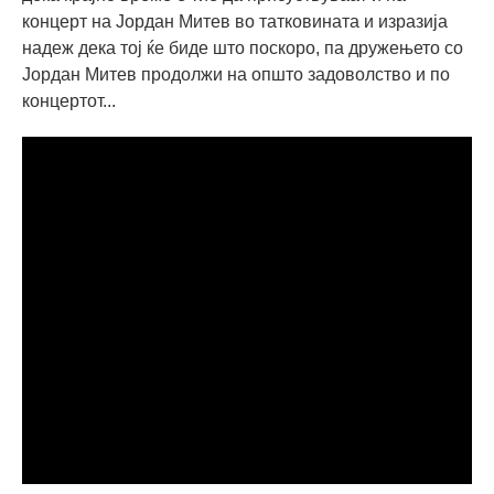
концерт на Јордан Митев во татковината и изразија
надеж дека тој ќе биде што поскоро, па дружењето со
Јордан Митев продолжи на општо задоволство и по
концертот...