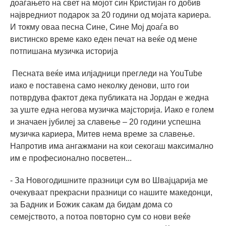
доаѓањето на свет на мојот син Кристијан го добив
највредниот подарок за 20 години од мојата кариера.
И токму оваа песна Сине, Сине Мој доаѓа во
вистинско време како еден печат на веќе од мене
потпишана музичка историја
Песната веќе има илјадници прегледи на YouTube
иако е поставена само неколку денови, што гои
потврдува фактот дека публиката на Јордан е жедна
за уште една негова музичка мајсторија. Иако е голем
и значаен јубилеј за славење – 20 години успешна
музичка кариера, Митев нема време за славење.
Напротив има ангажмани на кои секогаш максимално
им е професионално посветен...
- За Новогодишните празници сум во Швајцарија ме
очекуваат прекрасни празници со нашите македонци,
за Бадник и Божик сакам да бидам дома со
семејството, а потоа повторно сум со нови веќе