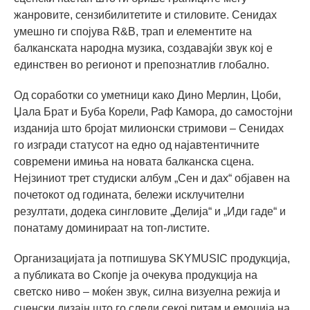
жанровите, сензибилитетите и стиловите. Сенидах
умешно ги спојува R&B, трап и елементите на
балканската народна музика, создавајќи звук кој е
единствен во регионот и препознатлив глобално.
Од соработки со уметници како Дино Мерлин, Цоби,
Џала Брат и Буба Корели, Раф Камора, до самостојни
изданија што бројат милионски стримови – Сенидах
го изгради статусот на едно од најавтентичните
современи имиња на новата балканска сцена.
Нејзиниот трет студиски албум „Сен и дах“ објавен на
почетокот од годината, бележи исклучителни
резултати, додека сингловите „Делија“ и „Иди гаде“ и
понатаму доминираат на топ-листите.
Организацијата ја потпишува SKYMUSIC продукција,
а публиката во Скопје ја очекува продукција на
светско ниво – моќен звук, силна визуелна режија и
сценски дизајн што го следи секој ритам и емоција на