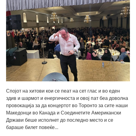
Спојот на хитови кои се пеат на сет глас и во еден
здив и шармот и енергичноста и овој пат беа доволна
провокација за да концертот во Торонто за сите наши
Македонци во Канада и Соединетите Американски
Држави беше исполнет до последно место и се
бараше билет повеќе...