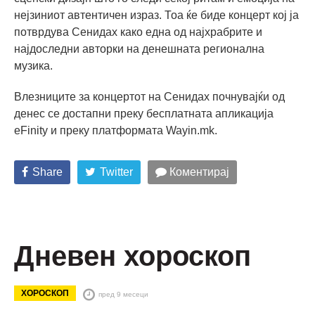
нејзиниот автентичен израз. Тоа ќе биде концерт кој ја
потврдува Сенидах како една од најхрабрите и
најдоследни авторки на денешната регионална
музика.
Влезниците за концертот на Сенидах почнувајќи од
денес се достапни преку бесплатната апликација
eFinity и преку платформата Wayin.mk.
Share
Twitter
Коментирај
Дневен хороскоп
ХОРОСКОП
пред 9 месеци