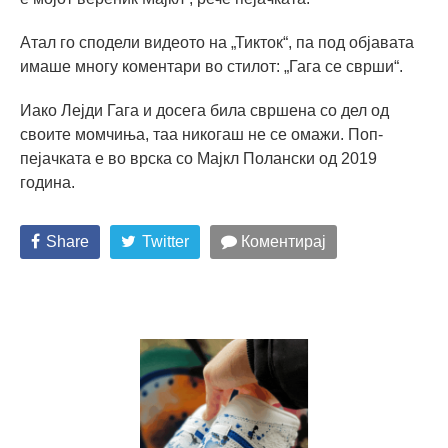
Атал го сподели видеото на „Тикток“, па под објавата
имаше многу коментари во стилот: „Гага се сврши“.
Иако Лејди Гага и досега била свршена со дел од
своите момчиња, таа никогаш не се омажи. Поп-
пејачката е во врска со Мајкл Полански од 2019
година.
Share
Twitter
Коментирај