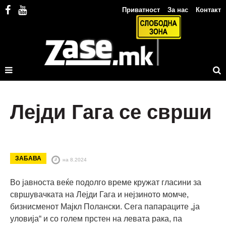
Приватност
За нас
Контакт
Лејди Гага се сврши
ЗАБАВА
на 8.2024
Во јавноста веќе подолго време кружат гласини за
свршувачката на Лејди Гага и нејзиното момче,
бизнисменот Мајкл Полански. Сега папараците „ја
уловија“ и со голем прстен на левата рака, па