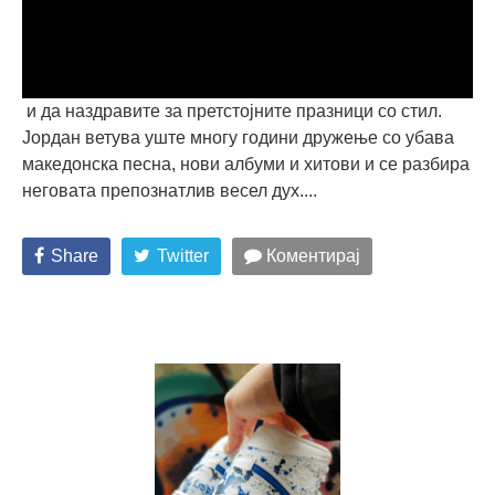
и да наздравите за претстојните празници со стил.
Јордан ветува уште многу години дружење со убава
македонска песна, нови албуми и хитови и се разбира
неговата препознатлив весел дух....
Share
Twitter
Коментирај