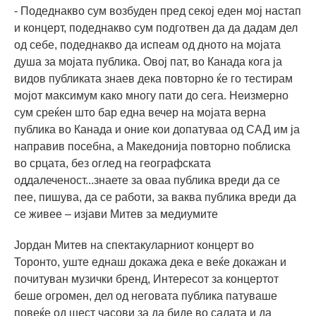
- Подеднакво сум возбуден пред секој еден мој настап
и концерт, подеднакво сум подготвен да да дадам дел
од себе, подеднакво да испеам од дното на мојата
душа за мојата публика. Овој пат, во Канада кога ја
видов публиката знаев дека повторно ќе го тестирам
мојот максимум како многу пати до сега. Неизмерно
сум среќен што бар една вечер на мојата верна
публика во Канада и оние кои допатуваа од САД им ја
направив посебна, а Македонија повторно поблиска
во срцата, без оглед на географската
оддалеченост...знаете за оваа публика вреди да се
пее, пишува, да се работи, за ваква публика вреди да
се живее – изјави Митев за медиумите
Јордан Митев на спектакуларниот концерт во
Торонто, уште еднаш докажа дека е веќе докажан и
почитуван музички бренд, Интересот за концертот
беше огромен, дел од неговата публика патуваше
повеќе од шест часови за да биде во салата и да