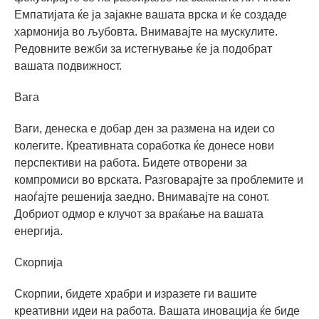
Емпатијата ќе ја зајакне вашата врска и ќе создаде
хармонија во љубовта. Внимавајте на мускулите.
Редовните вежби за истегнување ќе ја подобрат
вашата подвижност.
Вага
Ваги, денеска е добар ден за размена на идеи со
колегите. Креативната соработка ќе донесе нови
перспективи на работа. Бидете отворени за
компромиси во врската. Разговарајте за проблемите и
наоѓајте решенија заедно. Внимавајте на сонот.
Добриот одмор е клучот за враќање на вашата
енергија.
Скорпија
Скорпии, бидете храбри и изразете ги вашите
креативни идеи на работа. Вашата иновација ќе биде