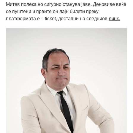
Митев полека но сигурно станува јаве. Деновиве веќе
се пуштени и првите он лајн билети преку
платформата e – ticket, достапни на следниов
линк.