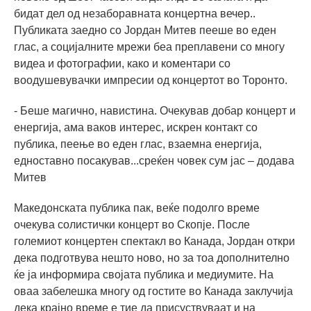
бидат дел од незаборавната концертна вечер..
Публиката заедно со Јордан Митев пееше во еден
глас, а социјалните мрежи беа преплавени со многу
видеа и фотографии, како и коментари со
воодушевувачки импресии од концертот во Торонто.
- Беше магично, навистина. Очекував добар концерт и
енергија, ама ваков интерес, искрен контакт со
публика, пеење во еден глас, взаемна енергија,
едноставно посакував...среќен човек сум јас – додава
Митев
Македонската публика пак, веќе подолго време
очекува солистички концерт во Скопје. После
големиот концертен спектакл во Канада, Јордан откри
дека подготвува нешто ново, но за тоа дополнително
ќе ја информира својата публика и медиумите. На
оваа забелешка многу од гостите во Канада заклучија
дека крајно време е тие да присуствуваат и на