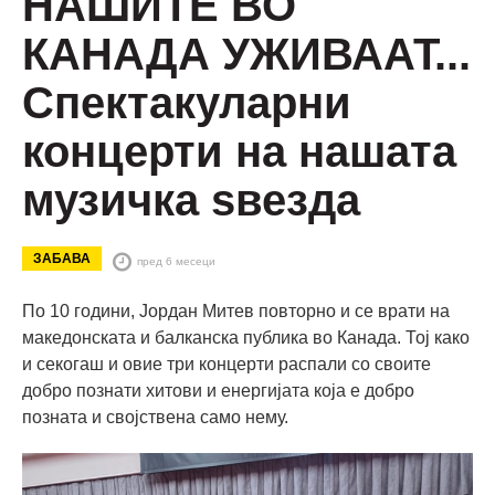
НАШИТЕ ВО
КАНАДА УЖИВААТ...
Спектакуларни
концерти на нашата
музичка ѕвезда
ЗАБАВА
пред 6 месеци
По 10 години, Јордан Митев повторно и се врати на
македонската и балканска публика во Канада. Тој како
и секогаш и овие три концерти распали со своите
добро познати хитови и енергијата која е добро
позната и својствена само нему.