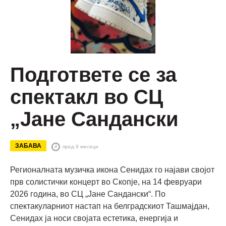
Подгответе се за
спектакл во СЦ
„Јане Сандански
ЗАБАВА
пред 9 месеци
Регионалната музичка икона Сенидах го најави својот
прв солистички концерт во Скопје, на 14 февруари
2026 година, во СЦ „Јане Сандански“. По
спектакуларниот настап на белградскиот Ташмајдан,
Сенидах ја носи својата естетика, енергија и