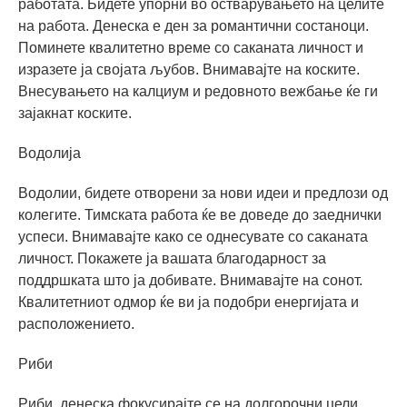
работата. Бидете упорни во остварувањето на целите
на работа. Денеска е ден за романтични состаноци.
Поминете квалитетно време со саканата личност и
изразете ја својата љубов. Внимавајте на коските.
Внесувањето на калциум и редовното вежбање ќе ги
зајакнат коските.
Водолија
Водолии, бидете отворени за нови идеи и предлози од
колегите. Тимската работа ќе ве доведе до заеднички
успеси. Внимавајте како се однесувате со саканата
личност. Покажете ја вашата благодарност за
поддршката што ја добивате. Внимавајте на сонот.
Квалитетниот одмор ќе ви ја подобри енергијата и
расположението.
Риби
Риби, денеска фокусирајте се на долгорочни цели.