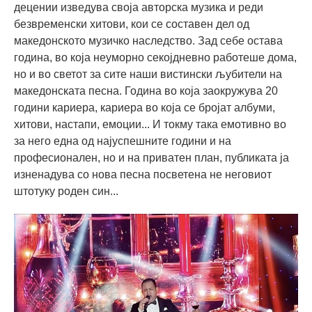
децении изведува своја авторска музика и реди
безвременски хитови, кои се составен дел од
македонското музичко наследство. Зад себе остава
година, во која неуморно секојдневно работеше дома,
но и во светот за сите наши вистински љубители на
македонската песна. Година во која заокружува 20
години кариера, кариера во која се бројат албуми,
хитови, настапи, емоции... И токму така емотивно во
за него една од најуспешните години и на
професионален, но и на приватен план, публиката ја
изненадува со нова песна посветена не неговиот
штотуку роден син...