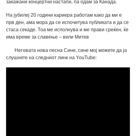
закажани концертни настапи, па одам за Канада.
На јубилеј 20 години кариера работам како да ми е
прв ден, ама мора да се испочитува публиката и да се
стаса секаде. Тоа ме исполнува и ме прави среќен, ќе
има време за славење – вели Митев
Неговата нова песна Сине, сине мој можете да ја
слушнете на следниот линк на YouTube: