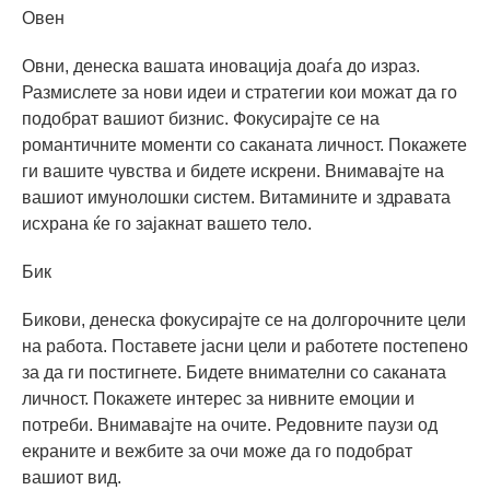
Овен
Овни, денеска вашата иновација доаѓа до израз.
Размислете за нови идеи и стратегии кои можат да го
подобрат вашиот бизнис. Фокусирајте се на
романтичните моменти со саканата личност. Покажете
ги вашите чувства и бидете искрени. Внимавајте на
вашиот имунолошки систем. Витамините и здравата
исхрана ќе го зајакнат вашето тело.
Бик
Бикови, денеска фокусирајте се на долгорочните цели
на работа. Поставете јасни цели и работете постепено
за да ги постигнете. Бидете внимателни со саканата
личност. Покажете интерес за нивните емоции и
потреби. Внимавајте на очите. Редовните паузи од
екраните и вежбите за очи може да го подобрат
вашиот вид.