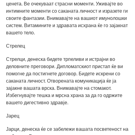
ценета. Ве очекуваат страсни моменти. Уживајте во
интимните моменти со саканата личност и изразете ги
своите фантазии. Внимавајте на вашиот имунолошки
систем. Витамините и здравата исхрана ќе го зајакнат
вашето тело.
Стрелец
Стрелци, денеска бидете трпеливи и истрајни во
деловните преговори. Дипломатскиот пристап ќе ви
помогне да постигнете договор. Бидете искрени со
саканата личност. Отворената комуникација ќе ја
зајакне вашата врска. Внимавајте на стомакот.
Избегнувајте тешка и мрсна храна за да го одржите
вашето дигестивно здравје.
Јарец
Јарци, денеска ќе се забележи вашата посветеност на