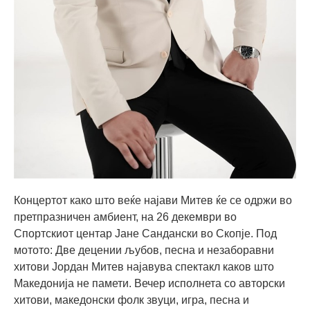
Концертот како што веќе најави Митев ќе се одржи во
претпразничен амбиент, на 26 декември во
Спортскиот центар Јане Сандански во Скопје. Под
мотото: Две децении љубов, песна и незаборавни
хитови Јордан Митев најавува спектакл каков што
Македонија не памети. Вечер исполнета со авторски
хитови, македонски фолк звуци, игра, песна и