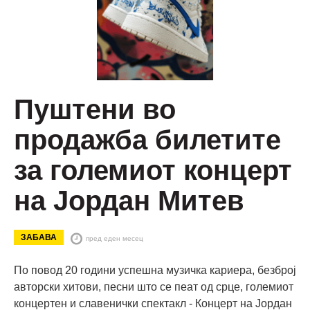
Пуштени во
продажба билетите
за големиот концерт
на Јордан Митев
ЗАБАВА
пред еден месец
По повод 20 години успешна музичка кариера, безброј
авторски хитови, песни што се пеат од срце, големиот
концертен и славенички спектакл - Концерт на Јордан