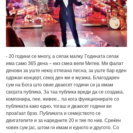
- 20 години се многу, а сепак малку. Годината сепак
има само 365 дена – низ смеа вели Митев. Ми фалат
денови за уште некој отпеана песна, за уште бар еден
одржан концерт, секој ден ми е музика. Благодарен
сум на Бога што овие дваесет години си ја имам
својата публика. За таа публика вреди да се создава,
компонира, пее, живее... па кога функционирате со
публиката како едно, тогаш и дваесет години ви
проаѓаат брзо. Публиката и семејството се
двигателите и за наредните 20 и тие по нив. Среќен
човек сум јас, штом ги имам и едното и другото. Со