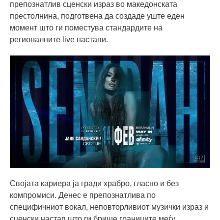
препознатлив сценски израз во македонската
престолнина, подготвена да создаде уште еден
момент што ги поместува стандардите на
регионалните live настапи.
Својата кариера ја гради храбро, гласно и без
компромиси. Денес е препознатлива по
специфичниот вокал, неповторливиот музички израз и
сценски настап што ги брише границите меѓу