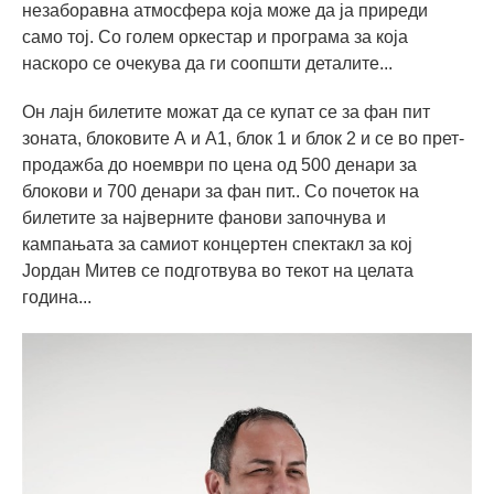
незаборавна атмосфера која може да ја приреди
само тој. Со голем оркестар и програма за која
наскоро се очекува да ги соопшти деталите...
Он лајн билетите можат да се купат се за фан пит
зоната, блоковите А и А1, блок 1 и блок 2 и се во прет-
продажба до ноември по цена од 500 денари за
блокови и 700 денари за фан пит.. Со почеток на
билетите за најверните фанови започнува и
кампањата за самиот концертен спектакл за кој
Јордан Митев се подготвува во текот на целата
година...