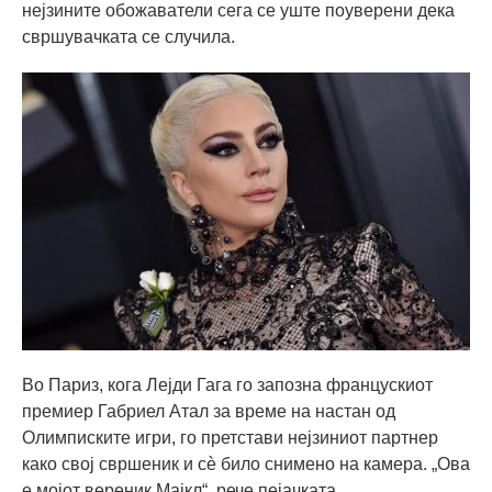
нејзините обожаватели сега се уште поуверени дека
свршувачката се случила.
Во Париз, кога Лејди Гага го запозна францускиот
премиер Габриел Атал за време на настан од
Олимписките игри, го претстави нејзиниот партнер
како свој свршеник и сѐ било снимено на камера. „Ова
е мојот вереник Мајкл“, рече пејачката.