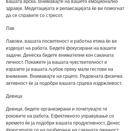
вашата врска. Внимавајте на вашето емоционално
здравје. Медитацијата и релаксацијата ќе ви помогнат
да се справите со стресот.
Лав
Лавови, вашата посветеност и работна етика ќе ве
издвојат на работа. Бидете фокусирани на вашите
задачи. Денеска бидете внимателни кон саканата
личност. Покажете ја вашата чувствителност и
изразете ја вашата љубов преку мали гестови на
внимание. Внимавајте на срцето. Редовната физичка
активност ќе ја подобри вашата срцева издржливост.
Девица
Девици, бидете организирани и почитувајте ги
роковите на работа. Ефективното управување со
времето ќе ја подобри вашата продуктивност. Денес
фокусирајте се на разбирање на саканата личчност.