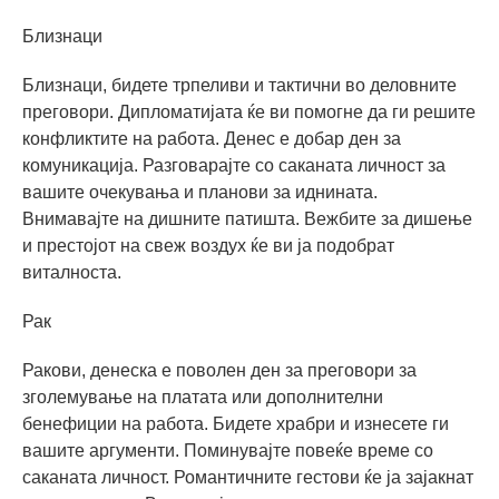
Близнаци
Близнаци, бидете трпеливи и тактични во деловните
преговори. Дипломатијата ќе ви помогне да ги решите
конфликтите на работа. Денес е добар ден за
комуникација. Разговарајте со саканата личност за
вашите очекувања и планови за иднината.
Внимавајте на дишните патишта. Вежбите за дишење
и престојот на свеж воздух ќе ви ја подобрат
виталноста.
Рак
Ракови, денеска е поволен ден за преговори за
зголемување на платата или дополнителни
бенефиции на работа. Бидете храбри и изнесете ги
вашите аргументи. Поминувајте повеќе време со
саканата личност. Романтичните гестови ќе ја зајакнат