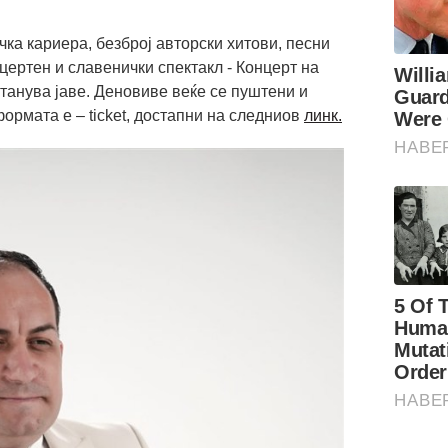
ка кариера, безброј авторски хитови, песни
нцертен и славенички спектакл - Концерт на
танува јаве. Деновиве веќе се пуштени и
формата e – ticket, достапни на следниов
линк.