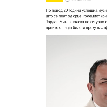
По повод 20 години успешна музич
што се пеат од срце, големиот ко
Јордан Митев полека но сигурно с
првите он лајн билети преку плат