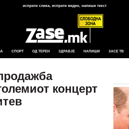
испрати слика, испрати видео, напиши текст
ВА
СПОРТ
ОД ТЕРЕН
ЗДРАВЈЕ
НАПИШИ
ЗАСЕ ТВ
продажба
големиот концерт
итев