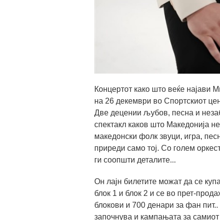
Концертот како што веќе најави М
на 26 декември во Спортскиот цен
Две децении љубов, песна и неза
спектакл каков што Македонија не
македонски фолк звуци, игра, пес
приреди само тој. Со голем оркест
ги соопшти деталите...
Он лајн билетите можат да се купа
блок 1 и блок 2 и се во прет-прод
блокови и 700 денари за фан пит.
започнува и кампањата за самиот 