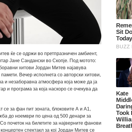
итев ќе се одржи во претпразничен амбиент,
тар Јане Сандански во Скопје. Под мотото:
боравни хитови Јордан Митев најавува
 памети. Вечер исполнета со авторски хитови,
на и незаборавна атмосфера која може да ја
ар и програма за која наскоро се очекува да
т се за фан пит зоната, блоковите А и А1,
ажба до ноември по цена од 500 денари за
. Со почеток на билетите за најверните фанови
концертен спектакл за кој Јордан Митев се