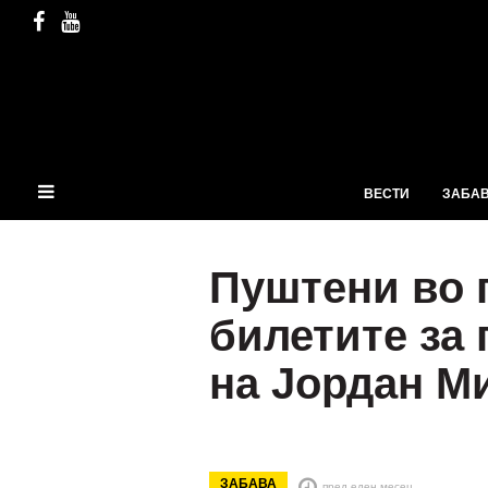
ВЕСТИ
ЗАБА
Пуштени во 
билетите за 
на Јордан М
ЗАБАВА
пред еден месец