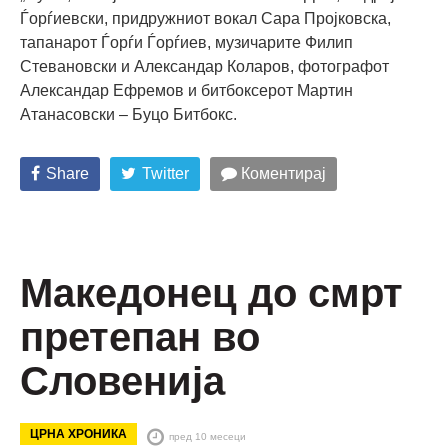
Ѓорѓиевски, придружниот вокал Сара Пројковска,
тапанарот Ѓорѓи Ѓорѓиев, музичарите Филип
Стевановски и Александар Коларов, фотографот
Александар Ефремов и битбоксерот Мартин
Атанасовски – Буцо Битбокс.
Share
Twitter
Коментирај
Македонец до смрт
претепан во
Словенија
ЦРНА ХРОНИКА
пред 10 месеци