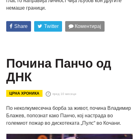
глас го направија личност чија љубов кон другите
немаше граници.
Share
Twitter
Коментирај
Почина Панчо од
ДНК
ЦРНА ХРОНИКА
пред 10 месеци
По неколкумесечна борба за живот, почина Владимир
Блажев, попознат како Панчо, кој настрада во
големиот пожар во дискотеката „Пулс“ во Кочани.