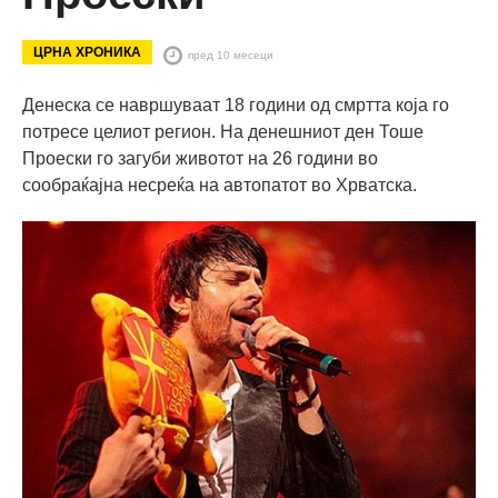
ЦРНА ХРОНИКА
пред 10 месеци
Денеска се навршуваат 18 години од смртта која го
потресе целиот регион. На денешниот ден Тоше
Проески го загуби животот на 26 години во
сообраќајна несреќа на автопатот во Хрватска.