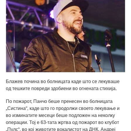
Блажев почина во болницата каде што се лекуваше
од тешките повреди здобиени во огнената стихија.
По пожарот, Панчо беше пренесен во болницата
„Систина“, каде што го продолжи своето лекување и
во изминатите месеци беше подложен на неколку
операции. Тој е 63-тата жртва од пожарот во клубот
„Пулс“, во кој животите вокалистот на ДНК, Андреј