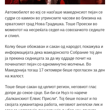
Автомобилот во кој се наоѓаше македонсиот пејач се
судри со камион во утринските часови во близина на
хрватскиот град Нова Градишка. Тоше Проески во
моментот на несреќата седел на совозачкото седиште
и спиел.
Колку беше обожаван и сакан од народот, покажува и
информацијата дека македонското Собрание тој ден
ја прекина седницата за да му оддаде почит на
починатиот пејач со едноминутно молчење. Во
Македонија тогаш 17 октомври беше прогласен за ден
на жалост.
Тоше беше сакан од целиот регион, неговиот глас
допре до секое срце. Би-би-си Њуз го нарече
„балканскиот Елвис Присли“. Тој беше познат и по
својата хуманитарна работа, неговиот ангелски лик и