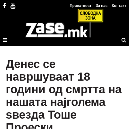
Приватност
За нас
Контакт
Денес се
навршуваат 18
години од смртта на
нашата најголема
ѕвезда Тоше
Проески