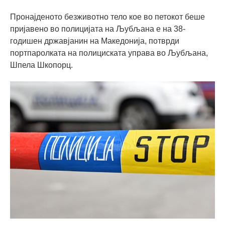
Пронајденото безживотно тело кое во петокот беше
пријавено во полицијата на Љубљана е на 38-
годишен државјанин на Македонија, потврди
портпаролката на полициската управа во Љубљана,
Шпела Шкопорц.