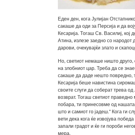
Еден ден, кога Јулијан Отстапнико
сакаше да оди за Персија и да вој
Кесарија. Тогаш Св. Василиј, кој 
Атина, излезе заедно со народот д
дарови, очекувајќи злато и скапоц
Но, светиот немаше ништо друго, 
на злобниот цар. Треба да се знае
сакаше да даде нешто повредно, т
Кесарија беше навистина сиромашн
своите слуги да соберат трева од 
возврат. Тогаш светиот праведно м
побара, ти принесовме од нашата х
што и самиот го јадеш.“ Кога ги с
вети дека кога ќе извојува победа 
запали градот и ќе ги пороби него
мера.