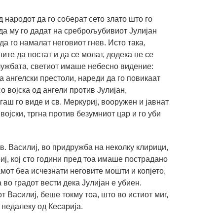
 народот да го соберат сето злато што го
 да му го дадат на среброљубивиот Јулијан
 да го намалат неговиот гнев. Исто така,
ите да постат и да се молат, додека не се
лужбата, светиот имаше небесно видение:
а ангелски престоли, нареди да го повикаат
о војска од ангели против Јулијан,
гаш го виде и св. Меркуриј, вооружен и јавнат
 војски, тргна против безумниот цар и го уби
в. Василиј, во придружба на неколку клирици,
иј, кој сто години пред тоа имаше пострадано
амот беа исчезнати неговите мошти и копјето,
 во градот вести дека Јулијан е убиен.
т Василиј, беше токму тоа, што во истиот миг,
 недалеку од Кесарија.