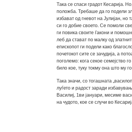
Така се спаси градот Кесарија. Но
положба. Требаше да го подели зла
избават од гневот на Јулијан, но 
си го добие своето. Се помоли све
ги повика своите ѓакони и помошн
леб да стават по малку од златнит
епископот ги подели како благосло
почетокот сите се зачудија, а по
поголемо: кога секое семејство го 
било кое, туку токму она што му г
Така значи, со тогашната „василоп
луѓето и радост заради избавувањ
Василиј, 1ви јануари, месиме вас
на чудото, кое се случи во Кесариј