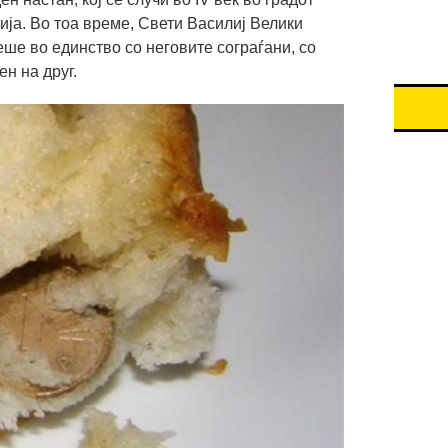
ија. Во тоа време, Свети Василиј Велики
ше во единство со неговите сограѓани, со
н на друг.