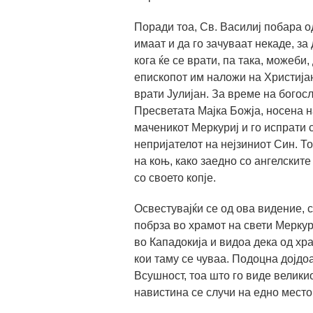
Поради тоа, Св. Василиј побара од
имаат и да го зачуваат некаде, за
кога ќе се врати, па така, можеби,
епископот им наложи на Христијан
врати Јулијан. За време на богос
Пресветата Мајка Божја, носена н
маченикот Меркуриј и го испрати с
непријателот на нејзиниот Син. То
на коњ, како заедно со ангелските
со своето копје.
Освестувајќи се од ова видение, с
побрза во храмот на свети Меркур
во Кападокија и видоа дека од хр
кои таму се чуваа. Подоцна дојдоа
Всушност, тоа што го виде великио
навистина се случи на едно место