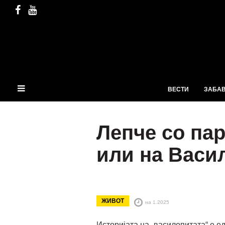
ВЕСТИ
ЗАБА
Лепче со па
или на Васи
ЖИВОТ
на 1.2025
Историјата на „василопитата“ е еде