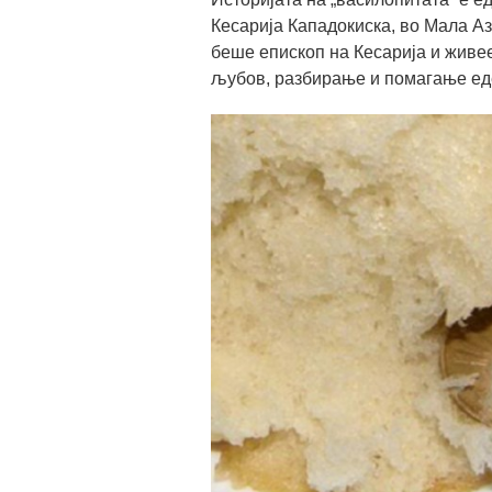
Кесарија Кападокиска, во Мала Аз
беше епископ на Кесарија и живее
љубов, разбирање и помагање еде