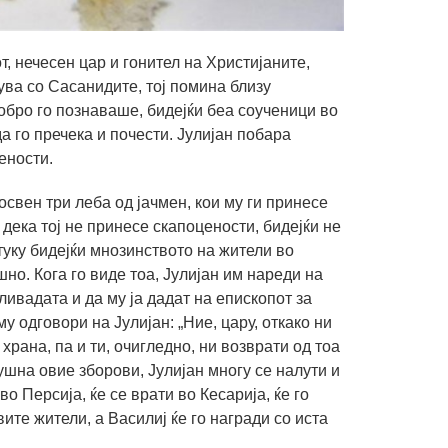
т, нечесен цар и гонител на Христијаните,
ува со Сасанидите, тој помина близу
добро го познаваше, бидејќи беа соученици во
а го пречека и почести. Јулијан побара
ености.
освен три леба од јачмен, кои му ги принесе
 дека тој не принесе скапоцености, бидејќи не
уку бидејќи мнозинството на жители во
о. Кога го виде тоа, Јулијан им нареди на
ливадата и да му ја дадат на епископот за
у одговори на Јулијан: „Ние, цару, откако ни
рана, па и ти, очигледно, ни возврати од тоа
лушна овие зборови, Јулијан многу се налути и
во Персија, ќе се врати во Кесарија, ќе го
вите жители, а Василиј ќе го награди со иста