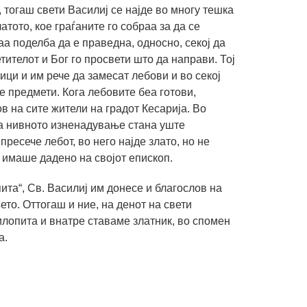
, тогаш свети Василиј се најде во многу тешка
тото, кое граѓаните го собраа за да се
таа поделба да е праведна, односно, секој да
тителот и Бог го просвети што да направи. Тој
ици и им рече да замесат лебови и во секој
е предмети. Кога лебовите беа готови,
в на сите жители на градот Кесарија. Во
тоа нивното изненадување стана уште
пресече лебот, во него најде злато, но не
о имаше дадено на својот епископ.
ита“, Св. Василиј им донесе и благослов на
ето. Оттогаш и ние, на денот на свети
илопита и внатре ставаме златник, во спомен
а.