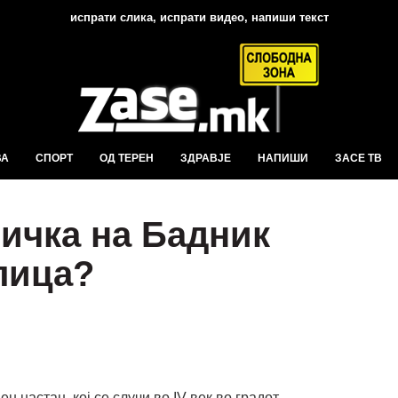
испрати слика, испрати видео, напиши текст
ВА
СПОРТ
ОД ТЕРЕН
ЗДРАВЈЕ
НАПИШИ
ЗАСЕ ТВ
ричка на Бадник
лица?
н настан, кој се случи во IV век во градот