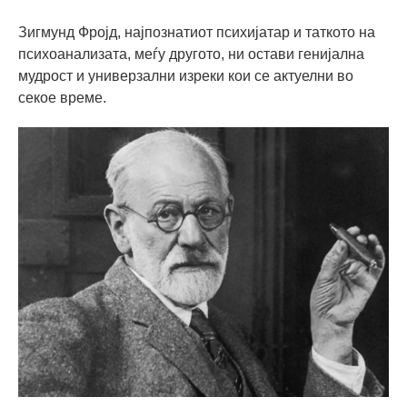
Зигмунд Фројд, најпознатиот психијатар и таткото на
психоанализата, меѓу другото, ни остави генијална
мудрост и универзални изреки кои се актуелни во
секое време.