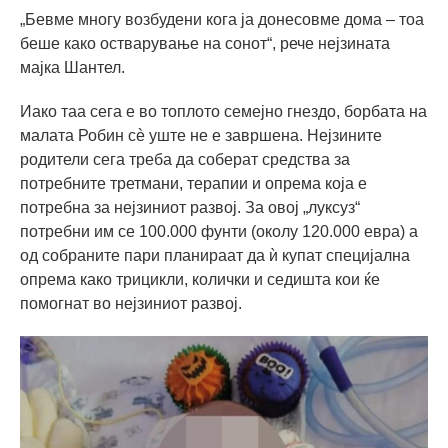
„Бевме многу возбудени кога ја донесовме дома – тоа
беше како остварување на сонот“, рече нејзината
мајка Шантел.
Иако таа сега е во топлото семејно гнездо, борбата на
малата Робин сè уште не е завршена. Нејзините
родители сега треба да соберат средства за
потребните третмани, терапии и опрема која е
потребна за нејзиниот развој. За овој „луксуз“
потребни им се 100.000 фунти (околу 120.000 евра) а
од собраните пари планираат да ѝ купат специјална
опрема како трицикли, колички и седишта кои ќе
помогнат во нејзиниот развој.