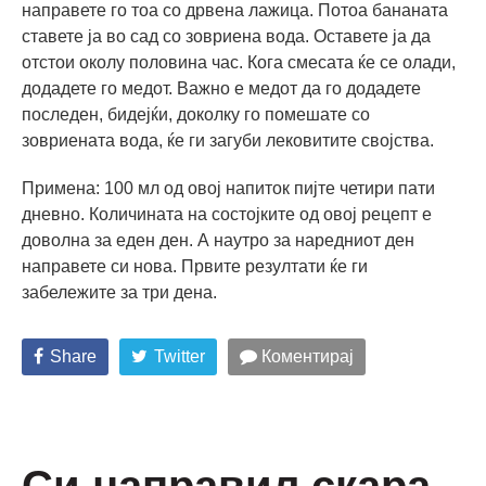
направете го тоа со дрвена лажица. Потоа бананата
ставете ја во сад со зовриена вода. Оставете ја да
отстои околу половина час. Кога смесата ќе се олади,
додадете го медот. Важно е медот да го додадете
последен, бидејќи, доколку го помешате со
зовриената вода, ќе ги загуби лековитите својства.
Примена: 100 мл од овој напиток пијте четири пати
дневно. Количината на состојките од овој рецепт е
доволна за еден ден. А наутро за наредниот ден
направете си нова. Првите резултати ќе ги
забележите за три дена.
Share
Twitter
Коментирај
Си направил скара