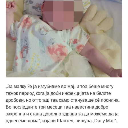
„За малку ќе ја изгубивме во мај, и тоа беше многу
тежок период кога ја доби инфекцијата на белите
дробови, но оттогаш таа само стануваше сè посилна.
Во последните три месеци таа навистина добро
закрепна и стана доволно здрава за да можеме да ја
однесеме дома“, изјави Шантел, пишува „Daily Mail“.