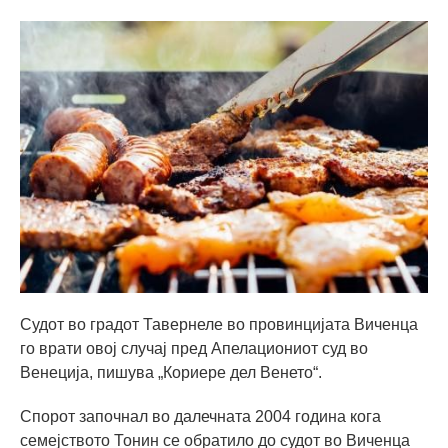
Судот во градот Тавернеле во провинцијата Виченца
го врати овој случај пред Апелациониот суд во
Венеција, пишува „Кориере дел Венето“.
Спорот започнал во далечната 2004 година кога
семејството Тонин се обратило до судот во Виченца