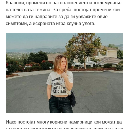
бранови, промени во расположението и зголемување
на телесната тежина. За среќа, постојат промени кои
можете да ги направите за да ги ублажите овие
симптоми, а исхраната игра клучна улога.
Иако постојат многу корисни намирници кои можат да
ги намалат симптомите на менопаузата, важно е да се