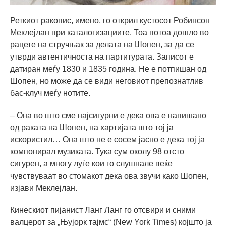
Реткиот ракопис, имено, го открил кустосот Робинсон
Меклејлан при каталогизациите. Тоа потоа дошло во
рацете на стручњак за делата на Шопен, за да се
утврди автентичноста на партитурата. Записот е
датиран меѓу 1830 и 1835 година. Не е потпишан од
Шопен, но може да се види неговиот препознатлив
бас-клуч меѓу нотите.
– Она во што сме најсигурни е дека ова е напишано
од раката на Шопен, на хартијата што тој ја
искористил… Она што не е сосем јасно е дека тој ја
компонирал музиката. Тука сум околу 98 отсто
сигурен, а многу луѓе кои го слушнале веќе
чувствуваат во стомакот дека ова звучи како Шопен,
изјави Меклејлан.
Кинескиот пијанист Ланг Ланг го отсвири и сними
валцерот за „Њујорк тајмс“ (New York Times) којшто ја