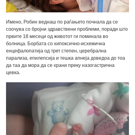
Имено, Робин веднаш по раѓањето почнала да се
соочува со бројни здравствени проблеми, поради што
првите 18 месеци од животот ги поминала во
болница. Борбата со хипоксично-исхемична
енцефалопатија од трет степен, церебрална
парализа, епилепсија и тешка апнеја доведоа до тоа
да таа да мора да се храни преку назогастрична
цевка.