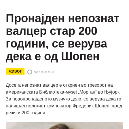
Пронајден непознат
валцер стар 200
години, се верува
дека е од Шопен
ЖИВОТ
пред 9 месеци
Досега непознат валцер е откриен во трезорот на
американската Библиотека-музеј „Морган“ во Њујорк.
За новопронајденото музичко дело, се верува дека го
напишал полскиот композитор Фредерик Шопен, пред
речиси 200 години.