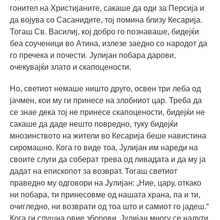
гонител на Христијаните, сакаше да оди за Персија и
да војува со Сасанидите, тој помина близу Кесарија.
Тогаш Св. Василиј, кој добро го познаваше, бидејќи
беа соученици во Атина, излезе заедно со народот да
го пречека и почести. Јулијан побара дарови,
очекувајќи злато и скапоцености.
Но, светиот немаше ништо друго, освен три леба од
јачмен, кои му ги принесе на злобниот цар. Треба да
се знае дека тој не принесе скапоцености, бидејќи не
сакаше да даде нешто повредно, туку бидејќи
мнозинството на жители во Кесарија беше навистина
сиромашно. Кога го виде тоа, Јулијан им нареди на
своите слуги да соберат трева од ливадата и да му ја
дадат на епископот за возврат. Тогаш светиот
праведно му одговори на Јулијан: „Ние, цару, откако
ни побара, ти принесовме од нашата храна, па и ти,
очигледно, ни возврати од тоа што и самиот го јадеш.“
Кога ги слушна овие зборови, Јулијан многу се налути