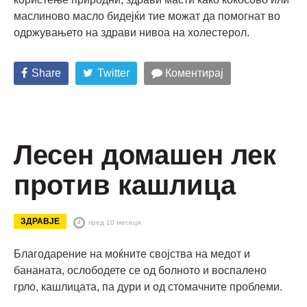
маслиново масло бидејќи тие можат да помогнат во
одржувањето на здрави нивоа на холестерол.
Share
Twitter
Коментирај
Лесен домашен лек
против кашлица
ЗДРАВЈЕ
пред 10 месеци
Благодарение на моќните својства на медот и
бананата, ослободете се од болното и воспалено
грло, кашлицата, па дури и од стомачните проблеми.