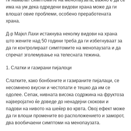
има на ум дека одредени видови храна може да ги
влошат овие проблеми, особено преработената
храна.
Д-р Мајкл Лахи истакнува неколку видови на храна
што жените над 50 години треба да ги избегнуваат за
да ги контролираат симптомите на менопаузата и да
спречат зголемување на телесната тежина.
1. Слатки и газирани пијалоци
Слатките, како бонбоните и газираните пијалаци, се
несомнено вкусни и честопати е тешко да им се
одолее. Сепак, нивната висока содржина на фруктоза
најверојатно ќе доведе до ненадејни скокови и
падови на нивото на шеќер во крвта. Овој ефект може
да ги влоши промените во расположението и заморот,
два вообичаени симптоми на менопаузата.