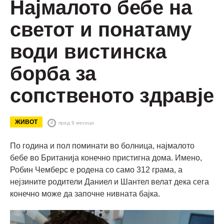
Најмалото бебе на
светот и понатаму
води вистинска
борба за
сопственото здравје
ЖИВОТ
пред 9 месеци
По година и пол поминати во болница, најмалото
бебе во Британија конечно пристигна дома. Имено,
Робин Чемберс е родена со само 312 грама, а
нејзините родители Даниел и Шантел велат дека сега
конечно може да започне нивната бајка.