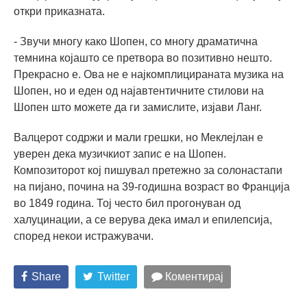
откри приказната.
- Звучи многу како Шопен, со многу драматична
темнина којашто се претвора во позитивно нешто.
Прекрасно е. Ова не е најкомплицираната музика на
Шопен, но и еден од најавтентичните стилови на
Шопен што можете да ги замислите, изјави Ланг.
Валцерот содржи и мали грешки, но Меклејлан е
уверен дека музичкиот запис е на Шопен.
Композиторот кој пишувал претежно за солонастапи
на пијано, почина на 39-годишна возраст во Франција
во 1849 година. Тој често бил прогонуван од
халуцинации, а се верува дека имал и епилепсија,
според некои истражувачи.
Share
Twitter
Коментирај