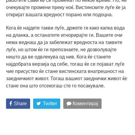
работите сами ќе се променат по некое време. Но, не
очекувајте промени преку ноќ. Вистинските луѓе ќе ја
откријат вашата вредност порано или подоцна.
Кога ќе најдете такви луѓе, држете ги како капка вода
на дланка, а останатите игнорирајте ги. Вашите очи
нема веднаш да ја забележат вредноста на таквите
луѓе, но штом ќе ги препознаете, не дозволувајте
ништо да ве одвлекува од нив. Кога ќе станете
најдобрата верзија од себе, тогаш ќе се појават луѓе
чие присуство ќе стане вистинската внатрешност на
заедничкиот живот. Тогаш вашиот заеднички живот ќе
стане она што отсекогаш сте го посакувале.
Share
Twitter
Коментирај