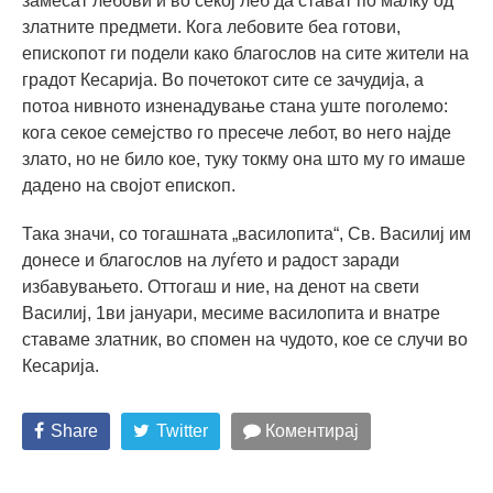
замесат лебови и во секој леб да стават по малку од
златните предмети. Кога лебовите беа готови,
епископот ги подели како благослов на сите жители на
градот Кесарија. Во почетокот сите се зачудија, а
потоа нивното изненадување стана уште поголемо:
кога секое семејство го пресече лебот, во него најде
злато, но не било кое, туку токму она што му го имаше
дадено на својот епископ.
Така значи, со тогашната „василопита“, Св. Василиј им
донесе и благослов на луѓето и радост заради
избавувањето. Оттогаш и ние, на денот на свети
Василиј, 1ви јануари, месиме василопита и внатре
ставаме златник, во спомен на чудото, кое се случи во
Кесарија.
Share
Twitter
Коментирај