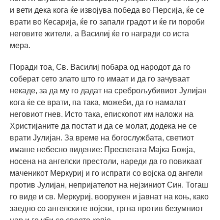
и вети дека кога ќе извојува победа во Персија, ќе се
врати во Кесарија, ќе го запали градот и ќе ги пороби
неговите жители, а Василиј ќе го награди со иста
мера.
Поради тоа, Св. Василиј побара од народот да го
соберат сето злато што го имаат и да го зачуваат
некаде, за да му го дадат на среброљубивиот Јулијан
кога ќе се врати, па така, можеби, да го намалат
неговиот гнев. Исто така, епископот им наложи на
Христијаните да постат и да се молат, додека не се
врати Јулијан. За време на богослужбата, светиот
имаше небесно видение: Пресветата Мајка Божја,
носена на ангелски престоли, нареди да го повикаат
маченикот Меркуриј и го испрати со војска од ангели
против Јулијан, непријателот на нејзиниот Син. Тогаш
го виде и св. Меркуриј, вооружен и јавнат на коњ, како
заедно со ангелските војски, тргна против безумниот