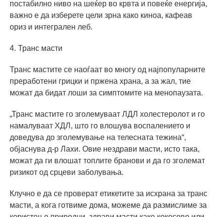
постабилно ниво на шеќер во крвта и повеќе енергија,
важно е да изберете цели зрна како киноа, кафеав
ориз и интегрален леб.
4. Транс масти
Транс мастите се наоѓаат во многу од најпопуларните
преработени грицки и пржена храна, а за жал, тие
можат да бидат лоши за симптомите на менопаузата.
„Транс мастите го зголемуваат ЛДЛ холестеролот и го
намалуваат ХДЛ, што го влошува воспалението и
доведува до зголемување на телесната тежина“,
објаснува д-р Лахи. Овие нездрави масти, исто така,
можат да ги влошат топлите бранови и да го зголемат
ризикот од срцеви заболувања.
Клучно е да се проверат етикетите за исхрана за транс
масти, а кога готвиме дома, можеме да размислиме за
користење природни, здрави масти како кокосово или