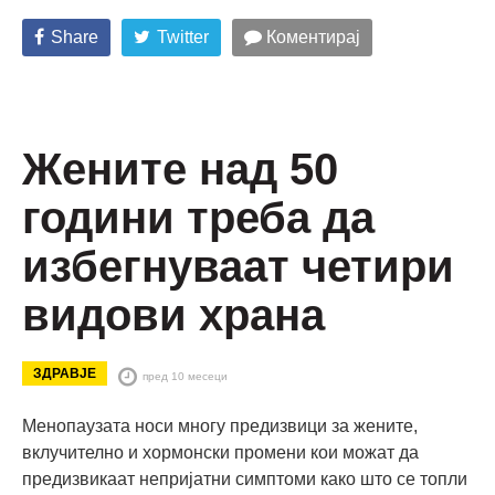
Share
Twitter
Коментирај
Жените над 50
години треба да
избегнуваат четири
видови храна
ЗДРАВЈЕ
пред 10 месеци
Менопаузата носи многу предизвици за жените,
вклучително и хормонски промени кои можат да
предизвикаат непријатни симптоми како што се топли