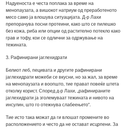
Надуеноста е честа поплака за време на
менопаузата, а вишокот натриум од преработеното
месо само ја влошува ситуацијата. Д-р Лахи
препорачува посни протеини, како што се пилешко
без кожа, риба или опции од растително потекло како
грав и тофу, кои се одлични за одржување на
тежината.
3. Рафинирани јаглехидрати
Белиот леб, пецивата и другите рафинирани
јаглехидрати можеби се вкусни, но за жал, за време
на менопаузата и воопшто, тие прават повеќе штета
отколку корист. Според д-р Лахи, „рафинираните
јаглехидрати ја зголемуваат тежината и нивото на
инсулин, што го отежнува слабеењето“.
Тие исто така можат да ги влошат промените во
расположението и често да не остават исцрпени. За