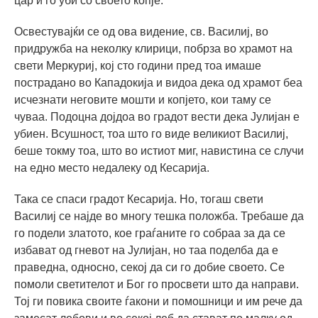
цар и го уби со своето копје.
Освестувајќи се од ова видение, св. Василиј, во
придружба на неколку клирици, побрза во храмот на
свети Меркуриј, кој сто години пред тоа имаше
пострадано во Кападокија и видоа дека од храмот беа
исчезнати неговите мошти и копјето, кои таму се
чуваа. Подоцна дојдоа во градот вести дека Јулијан е
убиен. Всушност, тоа што го виде великиот Василиј,
беше токму тоа, што во истиот миг, навистина се случи
на едно место недалеку од Кесарија.
Така се спаси градот Кесарија. Но, тогаш свети
Василиј се најде во многу тешка положба. Требаше да
го подели златото, кое граѓаните го собраа за да се
избават од гневот на Јулијан, но таа поделба да е
праведна, односно, секој да си го добие своето. Се
помоли светителот и Бог го просвети што да направи.
Тој ги повика своите ѓакони и помошници и им рече да