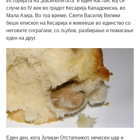
Историјата на „василопитата“ е еден настан, кој се
случи во IV век во градот Кесарија Кападокиска, во
Мала Азија. Во тоа време, Свети Василиј Велики
беше епископ на Кесарија и живееше во единство со
неговите сограѓани, со љубов, разбирање и помагање
еден на друг.
Еден ден, кога Јулијан Отстапникот, нечесен цар и