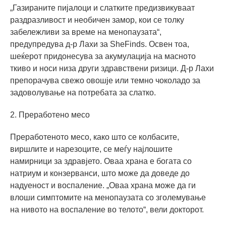
„Газираните пијалоци и слатките предизвикуваат
раздразливост и необичен замор, кои се толку
забележливи за време на менопаузата“,
предупредува д-р Лахи за SheFinds. Освен тоа,
шеќерот придонесува за акумулација на масното
ткиво и носи низа други здравствени ризици. Д-р Лахи
препорачува свежо овошје или темно чоколадо за
задоволување на потребата за слатко.
2. Преработено месо
Преработеното месо, како што се колбасите,
виршлите и нарезоците, се меѓу најлошите
намирници за здравјето. Оваа храна е богата со
натриум и конзерванси, што може да доведе до
надуеност и воспаление. „Оваа храна може да ги
влоши симптомите на менопаузата со зголемување
на нивото на воспаление во телото“, вели докторот.