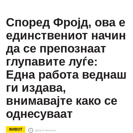
Според Фројд, ова е
единствениот начин
да се препознаат
глупавите луѓе:
Една работа веднаш
ги издава,
внимавајте како се
однесуваат
ЖИВОТ
пред 9 месеци