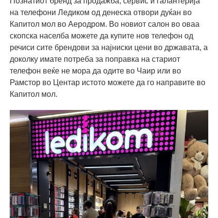
Познатиот бренд за продажба, сервис и галантерија
на телефони Ледиком од денеска отвори дуќан во
Капитол мол во Аеродром. Во новиот салон во оваа
скопска населба можете да купите нов телефон од
речиси сите брендови за најниски цени во државата, а
доколку имате потреба за поправка на стариот
телефон веќе не мора да одите во Чаир или во
Рамстор во Центар истото можете да го направите во
Капитол мол.