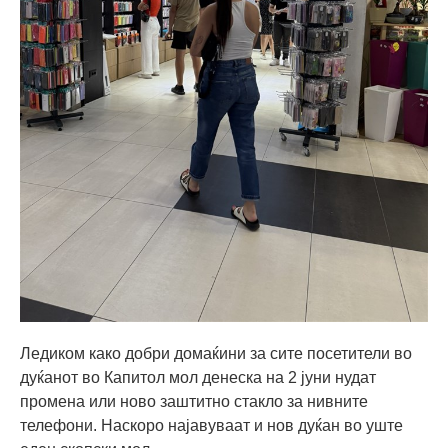
Ледиком како добри домаќини за сите посетители во
дуќанот во Капитол мол денеска на 2 јуни нудат
промена или ново заштитно стакло за нивните
телефони. Наскоро најавуваат и нов дуќан во уште