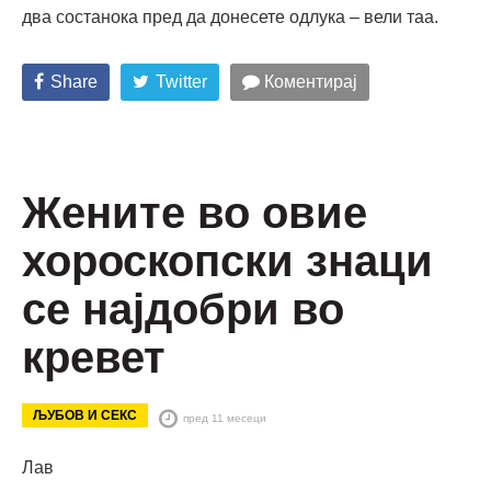
два состанока пред да донесете одлука – вели таа.
Share
Twitter
Коментирај
Жените во овие
хороскопски знаци
се најдобри во
кревет
ЉУБОВ И СЕКС
пред 11 месеци
Лав