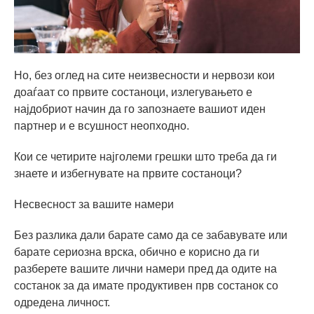
Но, без оглед на сите неизвесности и нервози кои
доаѓаат со првите состаноци, излегувањето е
најдобриот начин да го запознаете вашиот иден
партнер и е всушност неопходно.
Кои се четирите најголеми грешки што треба да ги
знаете и избегнувате на првите состаноци?
Несвесност за вашите намери
Без разлика дали барате само да се забавувате или
барате сериозна врска, обично е корисно да ги
разберете вашите лични намери пред да одите на
состанок за да имате продуктивен прв состанок со
одредена личност.