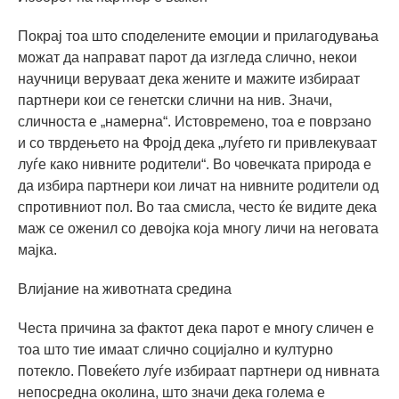
Покрај тоа што споделените емоции и прилагодувања
можат да направат парот да изгледа слично, некои
научници веруваат дека жените и мажите избираат
партнери кои се генетски слични на нив. Значи,
сличноста е „намерна“. Истовремено, тоа е поврзано
и со тврдењето на Фројд дека „луѓето ги привлекуваат
луѓе како нивните родители“. Во човечката природа е
да избира партнери кои личат на нивните родители од
спротивниот пол. Во таа смисла, често ќе видите дека
маж се оженил со девојка која многу личи на неговата
мајка.
Влијание на животната средина
Честа причина за фактот дека парот е многу сличен е
тоа што тие имаат слично социјално и културно
потекло. Повеќето луѓе избираат партнери од нивната
непосредна околина, што значи дека голема е