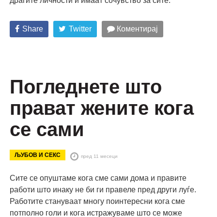
драгите личности и имаат сочувство за сите.
Share
Twitter
Коментирај
Погледнете што
прават жените кога
се сами
ЉУБОВ И СЕКС
пред 11 месеци
Сите се опуштаме кога сме сами дома и правите
работи што инаку не би ги правеле пред други луѓе.
Работите стануваат многу поинтересни кога сме
потполно голи и кога истражуваме што се може