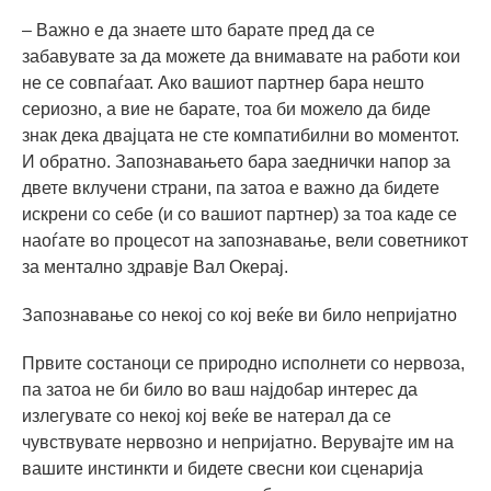
– Важно е да знаете што барате пред да се
забавувате за да можете да внимавате на работи кои
не се совпаѓаат. Ако вашиот партнер бара нешто
сериозно, а вие не барате, тоа би можело да биде
знак дека двајцата не сте компатибилни во моментот.
И обратно. Запознавањето бара заеднички напор за
двете вклучени страни, па затоа е важно да бидете
искрени со себе (и со вашиот партнер) за тоа каде се
наоѓате во процесот на запознавање, вели советникот
за ментално здравје Вал Окерај.
Запознавање со некој со кој веќе ви било непријатно
Првите состаноци се природно исполнети со нервоза,
па затоа не би било во ваш најдобар интерес да
излегувате со некој кој веќе ве натерал да се
чувствувате нервозно и непријатно. Верувајте им на
вашите инстинкти и бидете свесни кои сценарија