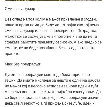
Смисла за хумор
Без оглед на тоа колку е мажот привлечен и згоден,
вашата врска нема да биде долготрајна ако тој нема
смисла за хумор или ако е пресериозен. Покрај тоа,
мажот кој ве засмејува ќе ви помогне и вие да не ги
сфаќате работите премногу сериозно. А ако заедно се
смеете, ќе ви биде позабавно без оглед на тоа што
правите.
Маж без предрасуди
Луѓето со предрасуди можат да бидат прилично
тешки. Да имате мислење за нешто е одлична работа,
но мажот кој е целосно затворен за нови идеи и туѓи
мислења воопшто не е „материјал“ за излегување. Да
се биде во врска со некој кој нема предрасуди значи
дека сте личност која ги прифаќа сите луѓе, идеи и