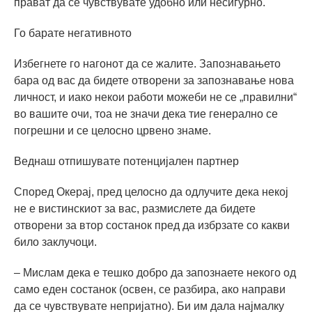
прават да се чувствувате удобно или несигурно.
Го барате негативното
Избегнете го нагонот да се жалите. Запознавањето
бара од вас да бидете отворени за запознавање нова
личност, и иако некои работи можеби не се „правилни“
во вашите очи, тоа не значи дека тие генерално се
погрешни и се целосно црвено знаме.
Веднаш отпишувате потенцијален партнер
Според Окерај, пред целосно да одлучите дека некој
не е вистинскиот за вас, размислете да бидете
отворени за втор состанок пред да избрзате со какви
било заклучоци.
– Мислам дека е тешко добро да запознаете некого од
само еден состанок (освен, се разбира, ако направи
да се чувствувате непријатно). Би им дала најмалку