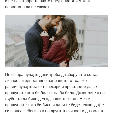
и не ги затворајте очите пред оние кои можат
навистина да ве сакаат.
Не се прашувајте дали треба да зборувате со таа
личност, и едноставно направете го тоа. Не
размислувајте за сите чекори и престанете да се
прашувате што би било кога би било. Дозволете и на
љубовта да биде дел од вашиот живот. Не се
прашувајте како би било и дали ќе биде тешко, дајте
си шанса себеси, а и на другата личност и дозволете