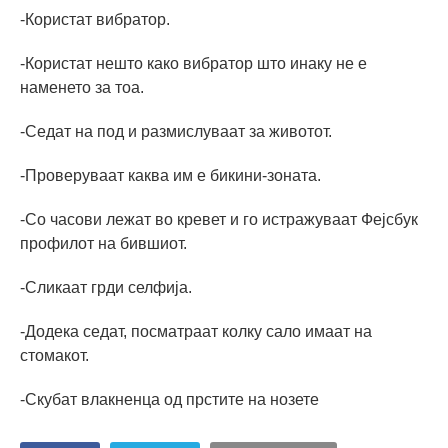
-Користат вибратор.
-Користат нешто како вибратор што инаку не е
наменето за тоа.
-Седат на под и размислуваат за животот.
-Проверуваат каква им е бикини-зоната.
-Со часови лежат во кревет и го истражуваат Фејсбук
профилот на бившиот.
-Сликаат грди селфија.
-Додека седат, посматраат колку сало имаат на
стомакот.
-Скубат влакненца од прстите на нозете