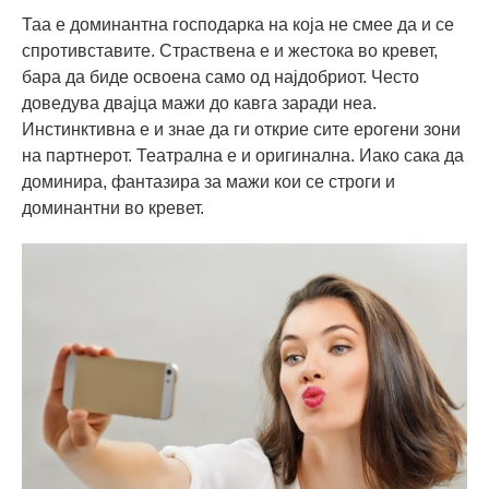
Таа е доминантна господарка на која не смее да и се
спротивставите. Страствена е и жестока во кревет,
бара да биде освоена само од најдобриот. Често
доведува двајца мажи до кавга заради неа.
Инстинктивна е и знае да ги открие сите ерогени зони
на партнерот. Театрална е и оригинална. Иако сака да
доминира, фантазира за мажи кои се строги и
доминантни во кревет.