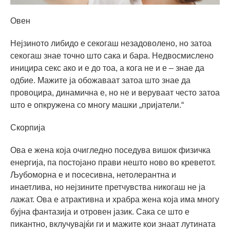
Овен
Нејзиното либидо е секогаш незадоволено, но затоа
секогаш знае точно што сака и бара. Недвосмислено
иницира секс ако и е до тоа, а кога не и е – знае да
одбие. Мажите ја обожаваат затоа што знае да
провоцира, динамична е, но не и веруваат често затоа
што е опкружена со многу машки „пријатели.“
Скорпија
Ова е жена која очигледно поседува вишок физичка
енергија, па постојано прави нешто ново во креветот.
Љубоморна е и посесивна, нетолерантна и
инаетлива, но нејзините претчувства никогаш не ја
лажат. Ова е атрактивна и храбра жена која има многу
бујна фантазија и отровен јазик. Сака се што е
пикантно, вклучувајќи ги и мажите кои знаат лутината