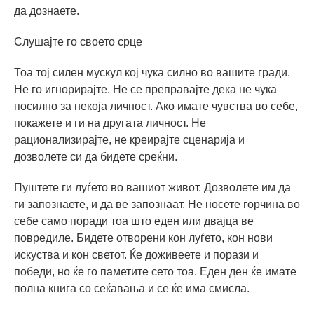
да дознаете.
Слушајте го своето срце
Тоа тој силен мускул кој чука силно во вашите гради.
Не го игнорирајте. Не се преправајте дека не чука
посилно за некоја личност. Ако имате чувства во себе,
покажете и ги на другата личност. Не
рационализирајте, не креирајте сценарија и
дозволете си да бидете среќни.
Пуштете ги луѓето во вашиот живот. Дозволете им да
ги запознаете, и да ве запознаат. Не носете горчина во
себе само поради тоа што еден или двајца ве
повредиле. Бидете отворени кон луѓето, кон нови
искуства и кон светот. Ќе доживеете и порази и
победи, но ќе го паметите сето тоа. Еден ден ќе имате
полна книга со сеќавања и се ќе има смисла.