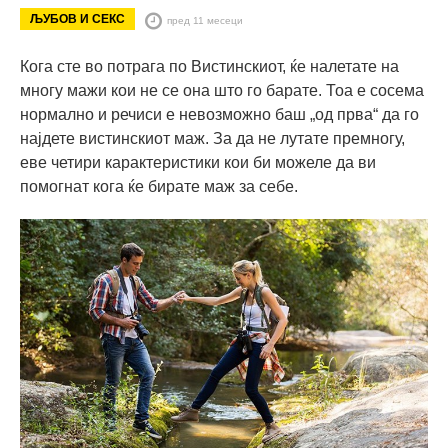
ЉУБОВ И СЕКС
пред 11 месеци
Кога сте во потрага по Вистинскиот, ќе налетате на
многу мажи кои не се она што го барате. Тоа е сосема
нормално и речиси е невозможно баш „од прва“ да го
најдете вистинскиот маж. За да не лутате премногу,
еве четири карактеристики кои би можеле да ви
помогнат кога ќе бирате маж за себе.