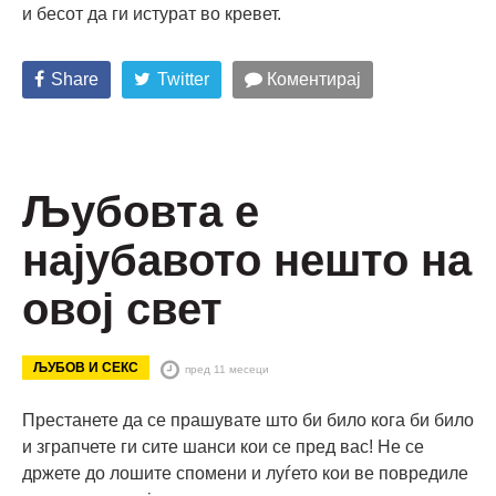
и бесот да ги истурат во кревет.
Share
Twitter
Коментирај
Љубовта е
најубавото нешто на
овој свет
ЉУБОВ И СЕКС
пред 11 месеци
Престанете да се прашувате што би било кога би било
и зграпчете ги сите шанси кои се пред вас! Не се
држете до лошите спомени и луѓето кои ве повредиле