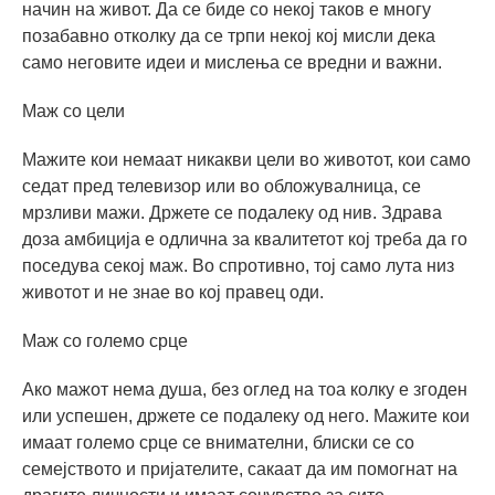
начин на живот. Да се биде со некој таков е многу
позабавно отколку да се трпи некој кој мисли дека
само неговите идеи и мислења се вредни и важни.
Маж со цели
Мажите кои немаат никакви цели во животот, кои само
седат пред телевизор или во обложувалница, се
мрзливи мажи. Држете се подалеку од нив. Здрава
доза амбиција е одлична за квалитетот кој треба да го
поседува секој маж. Во спротивно, тој само лута низ
животот и не знае во кој правец оди.
Маж со големо срце
Ако мажот нема душа, без оглед на тоа колку е згоден
или успешен, држете се подалеку од него. Мажите кои
имаат големо срце се внимателни, блиски се со
семејството и пријателите, сакаат да им помогнат на