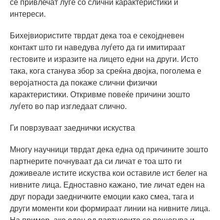
се привлечат луѓе со слични карактеристики и
интереси.
Бихејвиористите тврдат дека тоа е секојдневен
контакт што ги наведува луѓето да ги имитираат
гестовите и изразите на лицето едни на други. Исто
така, кога станува збор за среќна двојка, поголема е
веројатноста да покаже слични физички
карактеристики. Откривме повеќе причини зошто
луѓето во пар изгледаат слично.
Ги поврзуваат заеднички искуства
Многу научници тврдат дека една од причините зошто
партнерите почнуваат да си личат е тоа што ги
доживеале истите искуства кои оставиле ист белег на
нивните лица. Едноставно кажано, тие личат еден на
друг поради заедничките емоции како смеа, тага и
други моменти кои формираат линии на нивните лица.