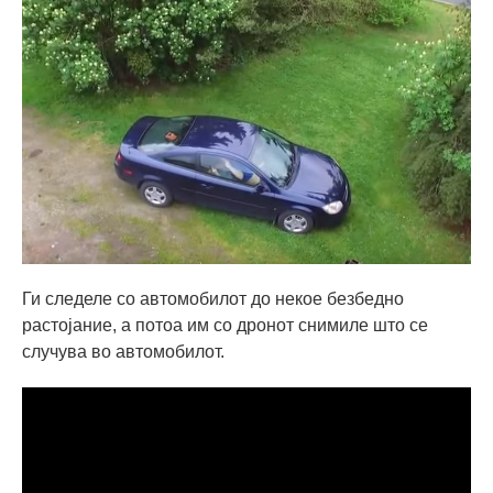
Ги следеле со автомобилот до некое безбедно
растојание, а потоа им со дронот снимиле што се
случува во автомобилот.