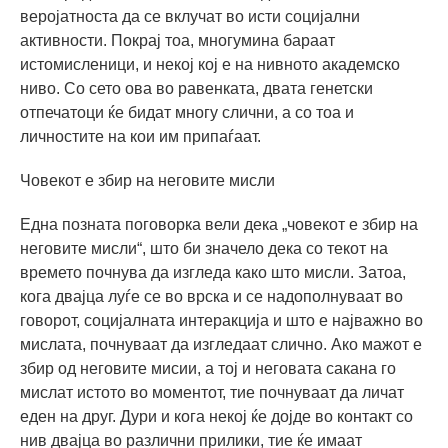
веројатноста да се вклучат во исти социјални
активности. Покрај тоа, многумина бараат
истомисленици, и некој кој е на нивното академско
ниво. Со сето ова во равенката, двата генетски
отпечатоци ќе бидат многу слични, а со тоа и
личностите на кои им припаѓаат.
Човекот е збир на неговите мисли
Една позната поговорка вели дека „човекот е збир на
неговите мисли“, што би значело дека со текот на
времето почнува да изгледа како што мисли. Затоа,
кога двајца луѓе се во врска и се надополнуваат во
говорот, социјалната интеракција и што е најважно во
мислата, почнуваат да изгледаат слично. Ако мажот е
збир од неговите мисии, а тој и неговата сакана го
мислат истото во моментот, тие почнуваат да личат
еден на друг. Дури и кога некој ќе дојде во контакт со
нив двајца во различни прилики, тие ќе имаат