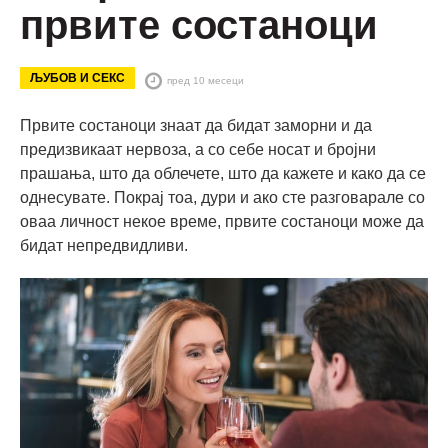
првите состаноци
ЉУБОВ И СЕКС
пред 10 месеци
Првите состаноци знаат да бидат заморни и да
предизвикаат нервоза, а со себе носат и бројни
прашања, што да облечете, што да кажете и како да се
однесувате. Покрај тоа, дури и ако сте разговарале со
оваа личност некое време, првите состаноци може да
бидат непредвидливи.