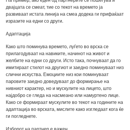
На пример, ако еден од партнерите се пошегува и
двајцата се смеат, тие со текот на времето ја
развиваат истата линија на смеа додека ги прифаќаат
изразите на едни со други.
Адаптација
Како што поминува времето, луѓето во врска се
прилагодуваат на навиките, начинот на живот и
желбите на едни со други. Исто така, почнуваат да го
имитираат стилот на другиот и заедно поминуваат низ
слични искуства. Емоциите низ кои поминуваат
паровите заедно доведуваат до формирање на
нивниот карактер, но и мускулите на лицето, што
најдобро се гледа на насмеано или намуртено лице.
Како се формираат мускулите во текот на годините на
адаптација во врската, мислите како изгледаат кога ќе
ги погледнете.
Изборот на партнер е важен