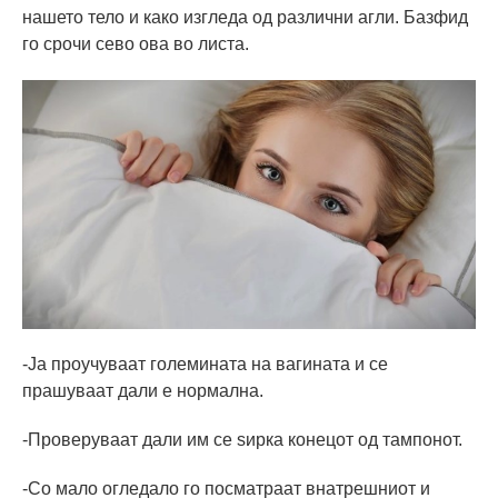
нашето тело и како изгледа од различни агли. Базфид
го срочи сево ова во листа.
-Ја проучуваат големината на вагината и се
прашуваат дали е нормална.
-Проверуваат дали им се ѕирка конецот од тампонот.
-Со мало огледало го посматраат внатрешниот и