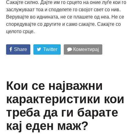
Сакајте силно. Дајте им го срцето на оние луѓе кои го
заслужуваат тоа и споделете го својот свет со нив.
Верувајте во иднината, не се плашете од неа. Не се
споредувајте со другите и само сакајте. Сакајте со
целото срце.
Share
Twitter
Коментирај
Кои се најважни
карактеристики кои
треба да ги барате
кај еден маж?