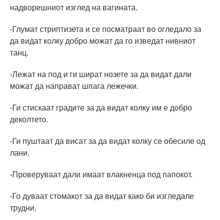
надворешниот изглед на вагината.
-Глумат стриптизета и се посматраат во огледало за
да видат колку добро можат да го изведат нивниот
танц.
-Лежат на под и ги шират нозете за да видат дали
можат да направат шпага лежечки.
-Ги стискаат градите за да видат колку им е добро
деколтето.
-Ги пуштаат да висат за да видат колку се обесиле од
лани.
-Проверуваат дали имаат влакненца под папокот.
-Го дуваат стомакот за да видат како би изгледале
трудни.