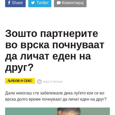
Share
Twitter
Коментирај
Зошто партнерите
во врска почнуваат
да личат еден на
друг?
ЉУБОВ И СЕКС
пред 12 месеци
Дали некогаш сте забележале дека луѓето кои се во
врска долго време почнуваат да личат еден на друг?