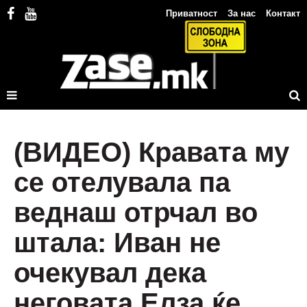
Приватност
За нас
Контакт
(ВИДЕО) Кравата му
се отелувала па
веднаш отрчал во
штала: Иван не
очекувал дека
неговата Елза ќе