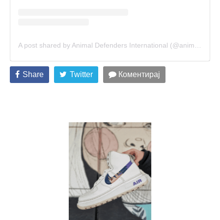
A post shared by Animal Defenders International (@animal_defenders_international)
Share
Twitter
Коментирај