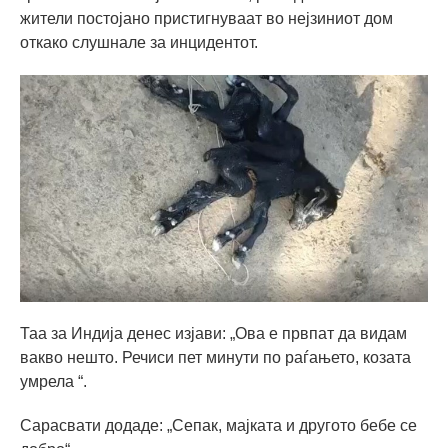
жители постојано пристигнуваат во нејзиниот дом
откако слушнале за инцидентот.
Таа за Индија денес изјави: „Ова е првпат да видам
вакво нешто. Речиси пет минути по раѓањето, козата
умрела “.
Сарасвати додаде: „Сепак, мајката и другото бебе се