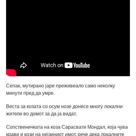
Сепак, мутирано јаре преживеало само неколку
минути пред да умре.
Веста за козата со осум нозе донесе многу локални
жители во домот за да ја видат.
Сопственичката на коза Сарасвати Мондал, која чува
крави и кози на нејзиниот имот, рече дека локалните