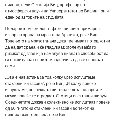
видови, вели Сесилија Биц, професор по
атмосферски науки на Универзитетот во Вашингтон и
еден од авторите на студијата.
Поларните мечки ловат фоки, нивниот примарен
извор на храна на мразот на Арктикот, рече Биц.
Топењето на мразот значи дека тие имаат потешкотии
да најдат храна и ќе гладуваат, зголемувајќи го
ризикот од глад и ја намалува нивната способност да
ги воспитуваат своите младенчиња да се снаоѓаат
сами.
„Ова е навистина за тоа колку брзо испуштаме
стакленички гасови“, рече Биц. „И колку повеќе
испуштаме, несреќната вистина е дека поларните
мечки повеќе ќе страдаат. Стотици електрани ширум
Соединетите држави колективно ќе испуштаат повеќе
од 60 гигатони стакленички гасови во текот на
нивниот животен век“, рече Биц.