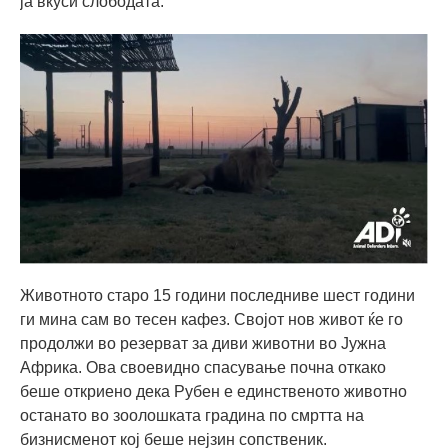
ја вкуси слободата.
Животното старо 15 години последниве шест години
ги мина сам во тесен кафез. Својот нов живот ќе го
продолжи во резерват за диви животни во Јужна
Африка. Ова своевидно спасување почна откако
беше откриено дека Рубен е единственото животно
останато во зоолошката градина по смртта на
бизнисменот кој беше нејзин сопственик.