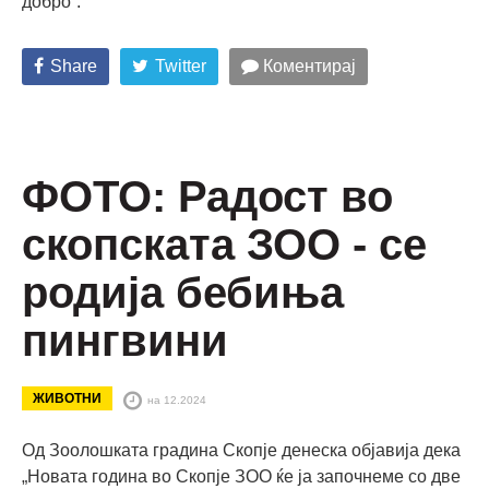
добро“.
Share
Twitter
Коментирај
ФОТО: Радост во
скопската ЗОО - се
родија бебиња
пингвини
ЖИВОТНИ
на 12.2024
Од Зоолошката градина Скопје денеска објавија дека
„Новата година во Скопје ЗОО ќе ја започнеме со две