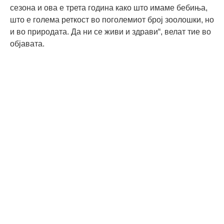
сезона и ова е трета година како што имаме бебиња,
што е голема реткост во поголемиот број зоолошки, но
и во природата. Да ни се живи и здрави“, велат тие во
објавата.