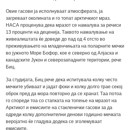
Овие гасови ја исполнуваат атмосферата, ја
загреваат околината и го топат арктичкиот мраз.
НАСА проценува дека мразот се намалува за речиси
13 проценти на деценија. Таквото намалување на
живеалиштата ќе доведе до пад од 4 отсто во
преживувањето на младенчињата на поларните мечки
во јужното Море Бофор, кое е северно од Алјаска и
канадските Јукон и северозападните територии, рече
Биц.
За студијата, Биц рече дека испитувала колку често
мечките убиваат и јадат фоки и колку долго трае секој
оброк пред да мора повторно да се хранат. Таа потоа
го спореди тоа со стапката на топење на мразот на
Арктикот и емисиите на стакленички гасови за да
одреди колку дополнителни денови годишно мечката
веројатно ќе гладува додека се зголемуваат
емисиите.