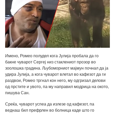
Имено, Ромео полудел кога Јулија пробала да го
бакне чуварот Сергеј низ стаклениот прозор во
зоолошка градина. Љубоморниот мајмун почнал да ја
удира Јулија, а кога чуварот влетал во кафезот да ги
раздвои, Ромео тргнал кон него, му одгризал делови
од прстите и увото, па му направил модрица на окото,
пишува Сан.
Среќа, чуварот успеа да излезе од кафезот, па
веднаш бил префрлен во болница каде што го