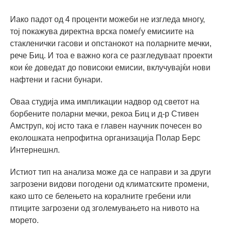
Иако падот од 4 проценти можеби не изгледа многу,
тој покажува директна врска помеѓу емисиите на
стакленички гасови и опстанокот на поларните мечки,
рече Биц. И тоа е важно кога се разгледуваат проекти
кои ќе доведат до повисоки емисии, вклучувајќи нови
нафтени и гасни бунари.
Оваа студија има импликации надвор од светот на
борбените поларни мечки, рекоа Биц и д-р Стивен
Амструп, кој исто така е главен научник почесен во
еколошката непрофитна организација Полар Берс
Интернешнл.
Истиот тип на анализа може да се направи и за други
загрозени видови погодени од климатските промени,
како што се белењето на коралните гребени или
птиците загрозени од зголемувањето на нивото на
морето.