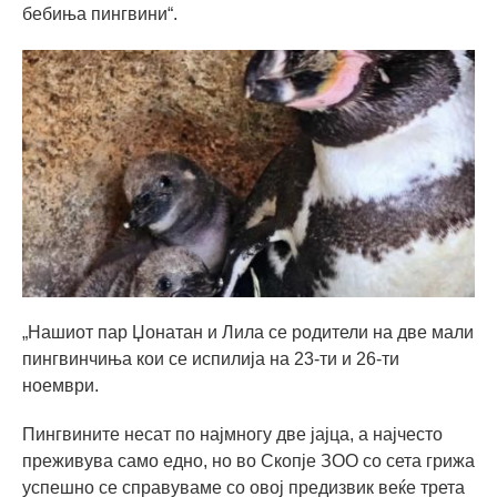
бебиња пингвини“.
„Нашиот пар Џонатан и Лила се родители на две мали
пингвинчиња кои се испилија на 23-ти и 26-ти
ноември.
Пингвините несат по најмногу две јајца, а најчесто
преживува само едно, но во Скопје ЗОО со сета грижа
успешно се справуваме со овој предизвик веќе трета