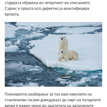
студијата објавена во четвртокот во списанието
Сајенс е првата што директно ја квантифицира
врската.
Поконкретно разбирање за тоа како емисиите на
стакленички гасови доведуваат до смрт на поларните
мечки е важен чекор во заштитата на загрозените