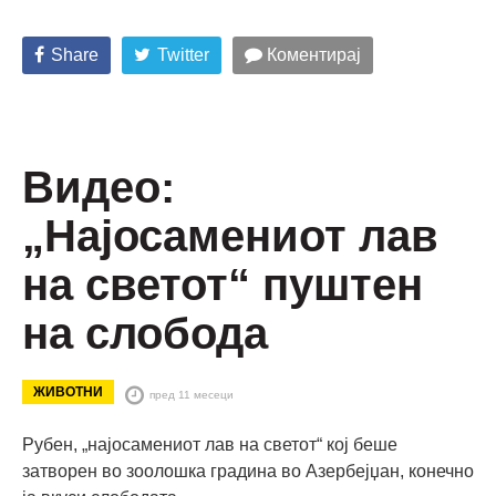
Share
Twitter
Коментирај
Видео:
„Најосамениот лав
на светот“ пуштен
на слобода
ЖИВОТНИ
пред 11 месеци
Рубен, „најосамениот лав на светот“ кој беше
затворен во зоолошка градина во Азербејџан, конечно