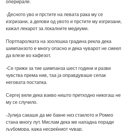
оперирале.
-Десното уво и прстите на левата рака му се
изгризани, а делови од увото и прстите му изгризани,
кажал лекарот за локалните медиуми.
Портпаролката на зоолошка градина рекла дека
шимпанзото е многу опасно и дека чуварот не смеел
да влезе во кафезот.
-Се грижи за тие шимпанза шест години и разви
чувства према нив, таа ја оправдуваше сепак
неговата постапка.
Сергеј вели дека вакво ништо претходно никогаш не
му се случило.
-Јулија сакаше да ме бакне низ стаклото и Ромео
стана многу лут. Мислам дека ме нападна поради
љубомора, кажа несреќниот чувар.