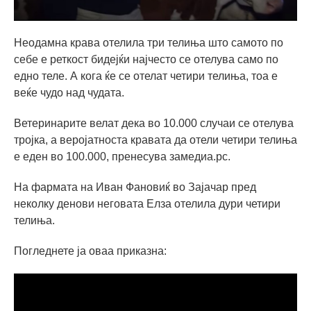
Неодамна крава отелила три телиња што самото по
себе е реткост бидејќи најчесто се отелува само по
едно теле. А кога ќе се отелат четири телиња, тоа е
веќе чудо над чудата.
Ветеринарите велат дека во 10.000 случаи се отелува
тројка, а веројатноста кравата да отели четири телиња
е еден во 100.000, пренесува замедиа.рс.
На фармата на Иван Фановиќ во Зајачар пред
неколку денови неговата Елза отелила дури четири
телиња.
Погледнете ја оваа приказна: