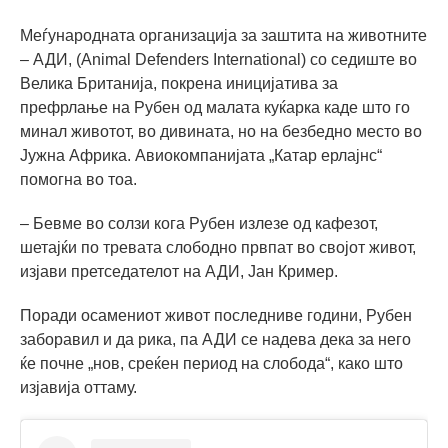
Меѓународната организација за заштита на животните
– АДИ, (Animal Defenders International) со седиште во
Велика Британија, покрена иницијатива за
префрлање на Рубен од малата куќарка каде што го
минал животот, во дивината, но на безбедно место во
Јужна Африка. Авиокомпанијата „Катар ерлајнс“
помогна во тоа.
– Бевме во солзи кога Рубен излезе од кафезот,
шетајќи по тревата слободно првпат во својот живот,
изјави претседателот на АДИ, Јан Кример.
Поради осамениот живот последниве години, Рубен
заборавил и да рика, па АДИ се надева дека за него
ќе почне „нов, среќен период на слобода“, како што
изјавија оттаму.