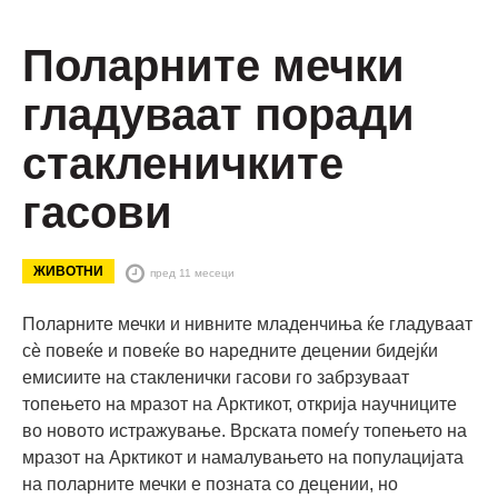
Поларните мечки
гладуваат поради
стакленичкитe
гасови
ЖИВОТНИ
пред 11 месеци
Поларните мечки и нивните младенчиња ќе гладуваат
сѐ повеќе и повеќе во наредните децении бидејќи
емисиите на стакленички гасови го забрзуваат
топењето на мразот на Арктикот, открија научниците
во новото истражување. Врската помеѓу топењето на
мразот на Арктикот и намалувањето на популацијата
на поларните мечки е позната со децении, но