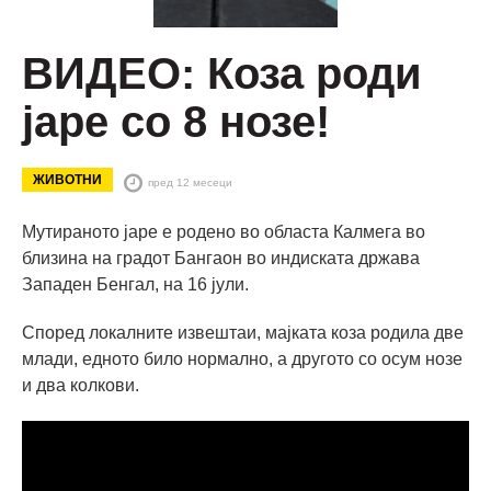
ВИДЕО: Коза роди
јаре со 8 нозе!
ЖИВОТНИ
пред 12 месеци
Мутираното јаре е родено во областа Калмега во
близина на градот Бангаон во индиската држава
Западен Бенгал, на 16 јули.
Според локалните извештаи, мајката коза родила две
млади, едното било нормално, а другото со осум нозе
и два колкови.