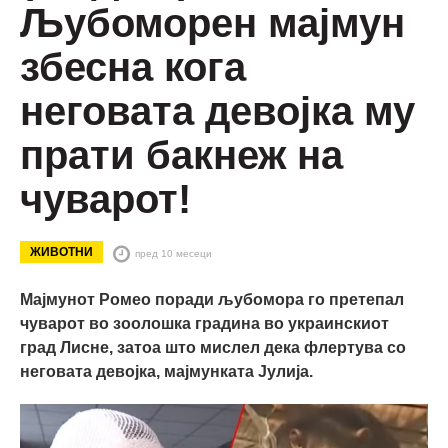
Љубоморен мајмун
збесна кога
неговата девојка му
прати бакнеж на
чуварот!
ЖИВОТНИ
пред 10 месеци
Мајмунот Ромео поради љубомора го претепал
чуварот во зоолошка градина во украинскиот
град Лисне, затоа што мислел дека флертува со
неговата девојка, мајмунката Јулија.