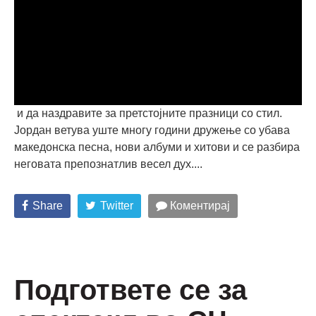
и да наздравите за претстојните празници со стил.
Јордан ветува уште многу години дружење со убава
македонска песна, нови албуми и хитови и се разбира
неговата препознатлив весел дух....
Share
Twitter
Коментирај
Подгответе се за