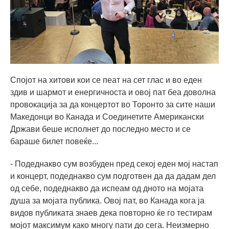
Спојот на хитови кои се пеат на сет глас и во еден
здив и шармот и енергичноста и овој пат беа доволна
провокација за да концертот во Торонто за сите наши
Македонци во Канада и Соединетите Американски
Држави беше исполнет до последно место и се
бараше билет повеќе...
- Подеднакво сум возбуден пред секој еден мој настап
и концерт, подеднакво сум подготвен да да дадам дел
од себе, подеднакво да испеам од дното на мојата
душа за мојата публика. Овој пат, во Канада кога ја
видов публиката знаев дека повторно ќе го тестирам
мојот максимум како многу пати до сега. Неизмерно