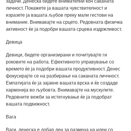
задачи. Денеска бидете внимателни кон саканата
личност. Покажете ја вашата чувствителност и
изразете ја вашата љубов преку мали гестови на
внимание. Внимавајте на срцето. Редовната физичка
активност ќе ја подобри вашата срцева издржливост.
Девица
Девици, бидете организирани и почитувајте ги
роковите на работа. Ефективното управување со
времето ќе ја подобри вашата продуктивност. Денес
фокусирајте се на разбирање на саканата личчност.
Емпатијата ќе ја зајакне вашата врска и ќе создаде
хармонија во љубовта. Внимавајте на мускулите.
Редовните вежби за истегнување ќе ја подобрат
вашата подвижност.
Вага
Ваги, денеска е добар ден за размена на идеи со