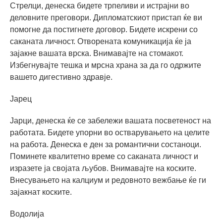
Стрелци, денеска бидете трпеливи и истрајни во
деловните преговори. Дипломатскиот пристап ќе ви
помогне да постигнете договор. Бидете искрени со
саканата личност. Отворената комуникација ќе ја
зајакне вашата врска. Внимавајте на стомакот.
Избегнувајте тешка и мрсна храна за да го одржите
вашето дигестивно здравје.
Јарец
Јарци, денеска ќе се забележи вашата посветеност на
работата. Бидете упорни во остварувањето на целите
на работа. Денеска е ден за романтични состаноци.
Поминете квалитетно време со саканата личност и
изразете ја својата љубов. Внимавајте на коските.
Внесувањето на калциум и редовното вежбање ќе ги
зајакнат коските.
Водолија