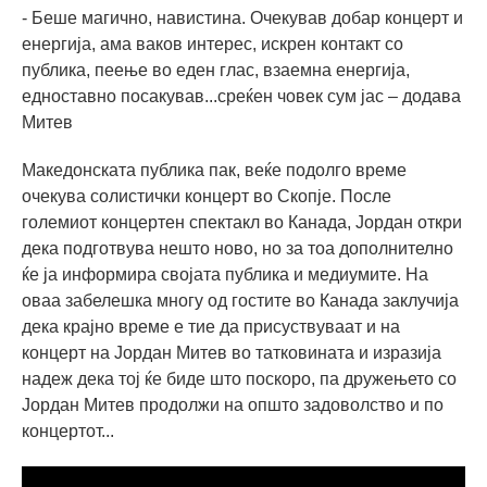
- Беше магично, навистина. Очекував добар концерт и
енергија, ама ваков интерес, искрен контакт со
публика, пеење во еден глас, взаемна енергија,
едноставно посакував...среќен човек сум јас – додава
Митев
Македонската публика пак, веќе подолго време
очекува солистички концерт во Скопје. После
големиот концертен спектакл во Канада, Јордан откри
дека подготвува нешто ново, но за тоа дополнително
ќе ја информира својата публика и медиумите. На
оваа забелешка многу од гостите во Канада заклучија
дека крајно време е тие да присуствуваат и на
концерт на Јордан Митев во татковината и изразија
надеж дека тој ќе биде што поскоро, па дружењето со
Јордан Митев продолжи на општо задоволство и по
концертот...