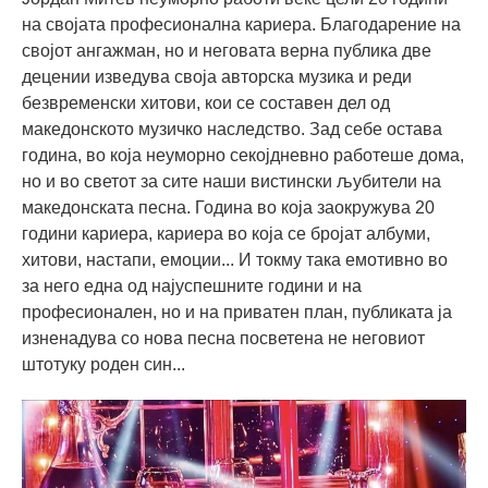
на својата професионална кариера. Благодарение на
својот ангажман, но и неговата верна публика две
децении изведува своја авторска музика и реди
безвременски хитови, кои се составен дел од
македонското музичко наследство. Зад себе остава
година, во која неуморно секојдневно работеше дома,
но и во светот за сите наши вистински љубители на
македонската песна. Година во која заокружува 20
години кариера, кариера во која се бројат албуми,
хитови, настапи, емоции... И токму така емотивно во
за него една од најуспешните години и на
професионален, но и на приватен план, публиката ја
изненадува со нова песна посветена не неговиот
штотуку роден син...