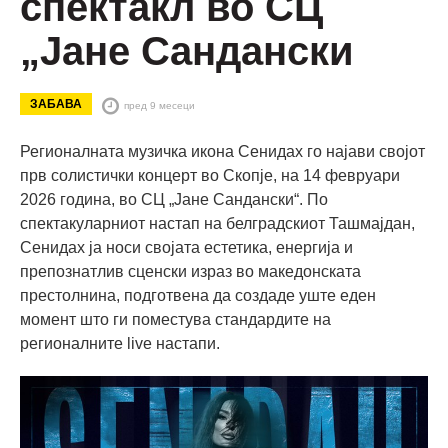
спектакл во СЦ
„Јане Сандански
ЗАБАВА
пред 9 месеци
Регионалната музичка икона Сенидах го најави својот
прв солистички концерт во Скопје, на 14 февруари
2026 година, во СЦ „Јане Сандански“. По
спектакуларниот настап на белградскиот Ташмајдан,
Сенидах ја носи својата естетика, енергија и
препознатлив сценски израз во македонската
престолнина, подготвена да создаде уште еден
момент што ги поместува стандардите на
регионалните live настапи.