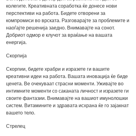
колегите. Креативната соработка ќе донесе нови
перспективи на работа. Бидете отворени за
компромиси во врската. Разговарајте за проблемите и
наоѓајте решенија заедно. Внимавајте на сонот.
Добриот одмор е клучот за враќање на вашата
енергија.
Скорпија
Скорпии, бидете храбри и изразете ги вашите
креативни идеи на работа. Вашата иновација ќе биде
ценета. Ве очекуваат страсни моменти. Уживајте во
интимните моменти со саканата личност и изразете ги
своите фантазии. Внимавајте на вашиот имунолошки
систем. Витамините и здравата исхрана ќе го зајакнат
вашето тело.
Стрелец