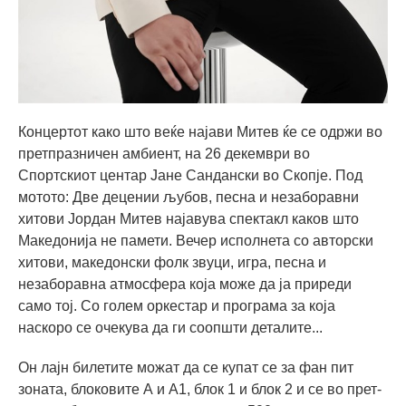
Концертот како што веќе најави Митев ќе се одржи во
претпразничен амбиент, на 26 декември во
Спортскиот центар Јане Сандански во Скопје. Под
мотото: Две децении љубов, песна и незаборавни
хитови Јордан Митев најавува спектакл каков што
Македонија не памети. Вечер исполнета со авторски
хитови, македонски фолк звуци, игра, песна и
незаборавна атмосфера која може да ја приреди
само тој. Со голем оркестар и програма за која
наскоро се очекува да ги соопшти деталите...
Он лајн билетите можат да се купат се за фан пит
зоната, блоковите А и А1, блок 1 и блок 2 и се во прет-