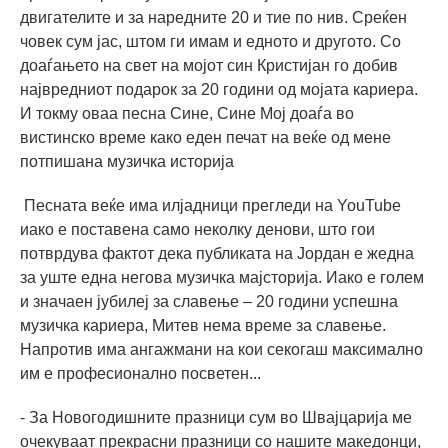
двигателите и за наредните 20 и тие по нив. Среќен
човек сум јас, штом ги имам и едното и другото. Со
доаѓањето на свет на мојот син Кристијан го добив
највредниот подарок за 20 години од мојата кариера.
И токму оваа песна Сине, Сине Мој доаѓа во
вистинско време како еден печат на веќе од мене
потпишана музичка историја
Песната веќе има илјадници прегледи на YouTube
иако е поставена само неколку денови, што гои
потврдува фактот дека публиката на Јордан е жедна
за уште една негова музичка мајсторија. Иако е голем
и значаен јубилеј за славење – 20 години успешна
музичка кариера, Митев нема време за славење.
Напротив има ангажмани на кои секогаш максимално
им е професионално посветен...
- За Новогодишните празници сум во Швајцарија ме
очекуваат прекрасни празници со нашите македонци,