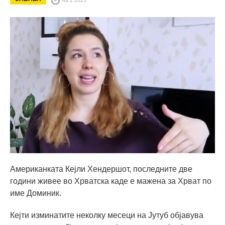
Американката Кејли Хендершот, последните две
години живее во Хрватска каде е мажена за Хрват по
име Доминик.
Кејти изминатите неколку месеци на Јутуб објавува