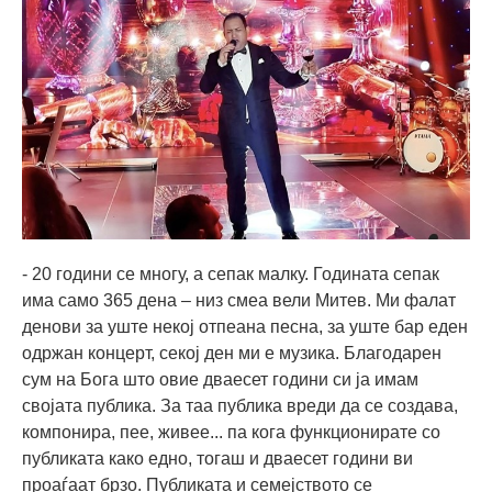
- 20 години се многу, а сепак малку. Годината сепак
има само 365 дена – низ смеа вели Митев. Ми фалат
денови за уште некој отпеана песна, за уште бар еден
одржан концерт, секој ден ми е музика. Благодарен
сум на Бога што овие дваесет години си ја имам
својата публика. За таа публика вреди да се создава,
компонира, пее, живее... па кога функционирате со
публиката како едно, тогаш и дваесет години ви
проаѓаат брзо. Публиката и семејството се