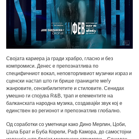
Својата кариера ја гради храбро, гласно и без
компромиси. Денес е препознатлива по
специфичниот вокал, неповторливиот музички израз и
сценски настап што ги брише границите меѓу
жанровите, сензибилитетите и стиловите. Сенидах
умешно ги спојува R&B, трап и елементите на
балканската народна музика, создавајќи звук кој е
единствен во регионот и препознатлив глобално.
Од соработки со уметници како Дино Мерлин, Цоби,
Џала Брат и Буба Корели, Раф Камора, до самостојни