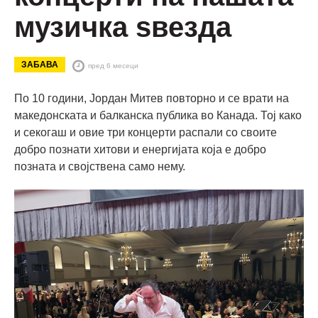
музичка ѕвезда
ЗАБАВА
пред 6 месеци
По 10 години, Јордан Митев повторно и се врати на
македонската и балканска публика во Канада. Тој како
и секогаш и овие три концерти распали со своите
добро познати хитови и енергијата која е добро
позната и својствена само нему.