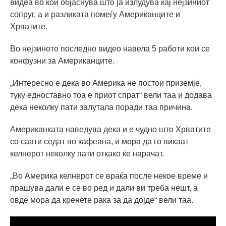
видеа во кои објаснува што ја излудува кај нејзиниот
сопруг, а и разликата помеѓу Американците и
Хрватите.
Во нејзиното последно видео навела 5 работи кои се
конфузни за Американците.
„Интересно е дека во Америка не постои приземје,
туку едноставно тоа е приот спрат“ вели таа и додава
дека неколку пати залутала поради таа причина.
Американката наведува дека и е чудно што Хрватите
со саати седат во кафеана, и мора да го викаат
келнерот неколку пати откако ќе нарачат.
„Во Америка келнерот се враќа после некое време и
прашува дали е се во ред и дали ви треба нешт, а
овде мора да кренете рака за да дојде“ вели таа.