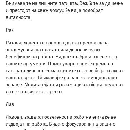
Внимавајте на дишните патишта. Вежбите за дишење
и престојот на свеж воздух ќе ви ја подобрат
виталноста.
Рак
Ракови, денеска е поволен ден за преговори за
зголемување на платата или дополнителни
бенефиции на работа. Бидете храбри и изнесете ги
вашите аргументи. Поминувајте повеќе време со
саканата личност. Романтичните гестови ќе ја зајакнат
вашата врска. Внимавајте на вашето емоционално
здравје. Медитацијата и релаксацијата ќе ви помогнат
да се справите со стресот.
Лав
Лавови, вашата посветеност и работна етика ќе ве
издвојат на работа. Бидете фокусирани на вашите