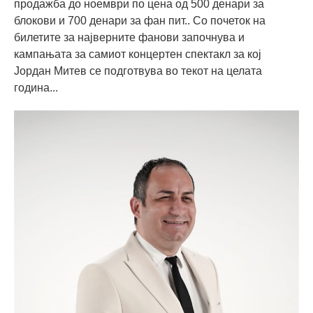
продажба до ноември по цена од 500 денари за
блокови и 700 денари за фан пит.. Со почеток на
билетите за најверните фанови започнува и
кампањата за самиот концертен спектакл за кој
Јордан Митев се подготвува во текот на целата
година...