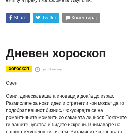
eFinity и преку платформата Wayin.mk.
Share
Twitter
Коментирај
Дневен хороскоп
ХОРОСКОП
пред 9 месеци
Овен
Овни, денеска вашата иновација доаѓа до израз.
Размислете за нови идеи и стратегии кои можат да го
подобрат вашиот бизнис. Фокусирајте се на
романтичните моменти со саканата личност. Покажете
ги вашите чувства и бидете искрени. Внимавајте на
вашиот имунолошки систем. Витамините и здравата