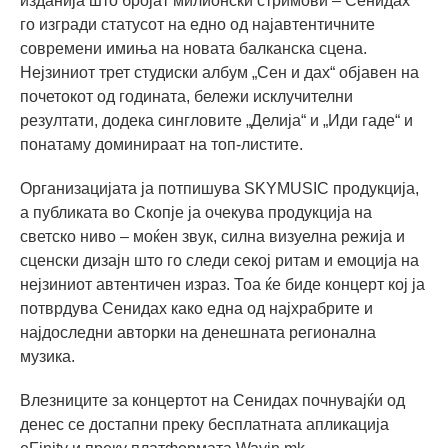
изданија што бројат милионски стримови – Сенидах
го изгради статусот на едно од најавтентичните
современи имиња на новата балканска сцена.
Нејзиниот трет студиски албум „Сен и дах“ објавен на
почетокот од годината, бележи исклучителни
резултати, додека сингловите „Делија“ и „Иди гаде“ и
понатаму доминираат на топ-листите.
Организацијата ја потпишува SKYMUSIC продукција,
а публиката во Скопје ја очекува продукција на
светско ниво – моќен звук, силна визуелна режија и
сценски дизајн што го следи секој ритам и емоција на
нејзиниот автентичен израз. Тоа ќе биде концерт кој ја
потврдува Сенидах како една од најхрабрите и
најдоследни авторки на денешната регионална
музика.
Влезниците за концертот на Сенидах почнувајќи од
денес се достапни преку бесплатната апликација