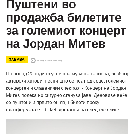
Пуштени во
продажба билетите
за големиот концерт
на Јордан Митев
ЗАБАВА
пред еден месец
По повод 20 години успешна музичка кариера, безброј
авторски хитови, песни што се пеат од срце, големиот
концертен и славенички спектакл - Концерт на Јордан
Митев полека но сигурно станува јаве. Деновиве веќе
се пуштени и првите он лајн билети преку
платформата e – ticket, достапни на следниов
линк.