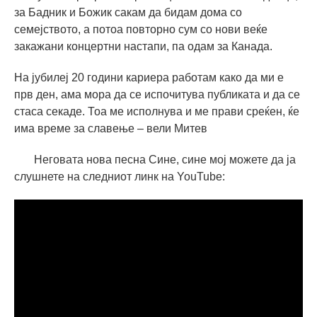
за Бадник и Божик сакам да бидам дома со
семејството, а потоа повторно сум со нови веќе
закажани концертни настапи, па одам за Канада.
На јубилеј 20 години кариера работам како да ми е
прв ден, ама мора да се испочитува публиката и да се
стаса секаде. Тоа ме исполнува и ме прави среќен, ќе
има време за славење – вели Митев
Неговата нова песна Сине, сине мој можете да ја
слушнете на следниот линк на YouTube: