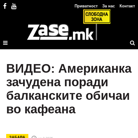
Приватност
За нас
Контакт
ВИДЕО: Американка
зачудена поради
балканските обичаи
во кафеана
ЗАБАВА
на 2.2025