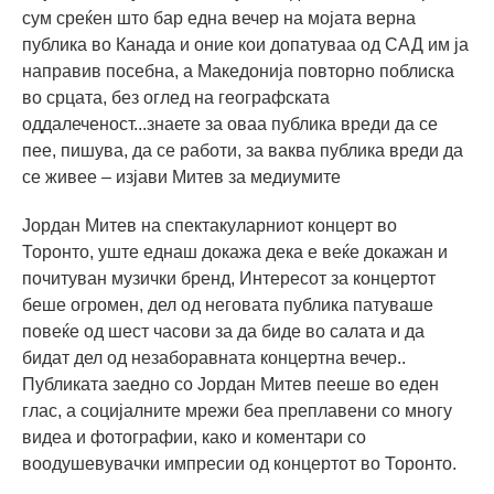
сум среќен што бар една вечер на мојата верна
публика во Канада и оние кои допатуваа од САД им ја
направив посебна, а Македонија повторно поблиска
во срцата, без оглед на географската
оддалеченост...знаете за оваа публика вреди да се
пее, пишува, да се работи, за ваква публика вреди да
се живее – изјави Митев за медиумите
Јордан Митев на спектакуларниот концерт во
Торонто, уште еднаш докажа дека е веќе докажан и
почитуван музички бренд, Интересот за концертот
беше огромен, дел од неговата публика патуваше
повеќе од шест часови за да биде во салата и да
бидат дел од незаборавната концертна вечер..
Публиката заедно со Јордан Митев пееше во еден
глас, а социјалните мрежи беа преплавени со многу
видеа и фотографии, како и коментари со
воодушевувачки импресии од концертот во Торонто.