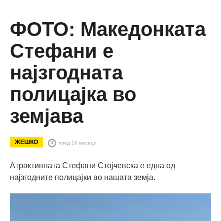
ФОТО: Македонката
Стефани е
најзгодната
полицајка во
земјава
ЖЕШКО
пред 10 месеци
Атрактивната Стефани Стојчевска е една од
најзгодните полицајки во нашата земја.