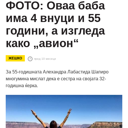
ФОТО: Оваа баба
има 4 внуци и 55
години, а изгледа
како „авион“
ЖЕШКО
пред 10 месеци
За 55-годишната Алехандра Лабастида Шапиро
многумина мислат дека е сестра на својата 32-
годишна ќерка.