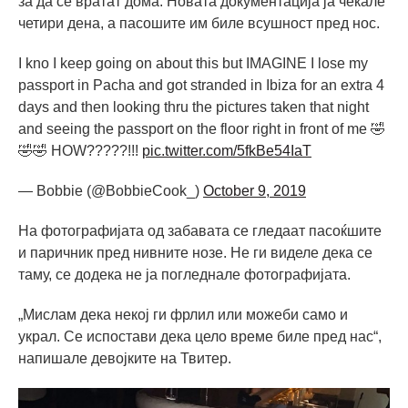
за да се вратат дома. Новата документација ја чекале
четири дена, а пасошите им биле всушност пред нос.
I kno I keep going on about this but IMAGINE I lose my
passport in Pacha and got stranded in Ibiza for an extra 4
days and then looking thru the pictures taken that night
and seeing the passport on the floor right in front of me 🤣
🤣🤣 HOW?????!!!
pic.twitter.com/5fkBe54IaT
— Bobbie (@BobbieCook_)
October 9, 2019
На фотографијата од забавата се гледаат пасоќшите
и паричник пред нивните нозе. Не ги виделе дека се
таму, се додека не ја погледнале фотографијата.
„Мислам дека некој ги фрлил или можеби само и
украл. Се испостави дека цело време биле пред нас“,
напишале девојките на Твитер.