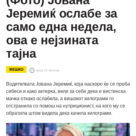
(Фото) Јована
Јеремиќ ослабе за
само една недела,
ова е нејзината
тајна
ЖЕШКО
пред 10 месеци
Водителката Јована Јеремиќ, која наскоро ќе се проба
себеси и како актерка, вели за себе дека е вистинска
мачка откако ослабела, а вишокот килограми го
отстранила со помош на нутриционист, на кого му се
обратила штом видела дека качила килограми.