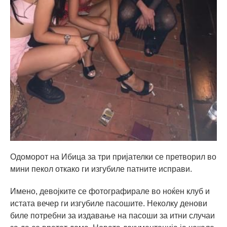
Одоморот на Ибица за три пријателки се претворил во
мини пекол откако ги изгубиле патните исправи.
Имено, девојките се фотографирале во ноќен клуб и
истата вечер ги изгубиле пасошите. Неколку денови
биле потребни за издавање на пасоши за итни случаи