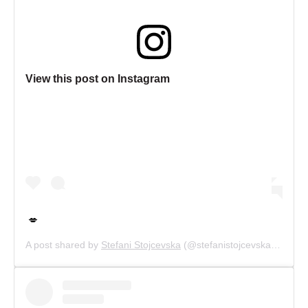
View this post on Instagram
💋
A post shared by
Stefani Stojcevska
(@stefanistojcevska) on
Sep