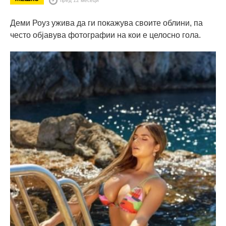
Деми Роуз ужива да ги покажува своите облини, па
често објавува фотографии на кои е целосно гола.