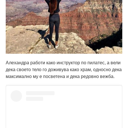
Алехандра работи како инструктор по пилатес, а вели
дека своето тело го доживува како храм, односно дека
максимално му е посветена и дека редовно вежба.