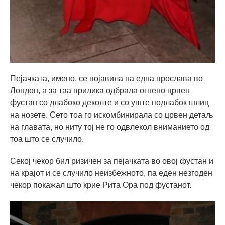
Пејачката, имено, се појавила на една прослава во
Лондон, а за таа прилика одбрала огнено црвен
фустан со длабоко деколте и со уште подлабок шлиц
на нозете. Сето тоа го искомбинирала со црвен детаљ
на главата, но ниту тој не го одвлекол вниманието од
тоа што се случило.
Секој чекор бил ризичен за пејачката во овој фустан и
на крајот и се случило неизбежното, па еден незгоден
чекор покажал што крие Рита Ора под фустанот.