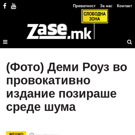
Приватност
За нас
Контакт
(Фото) Деми Роуз во
провокативно
издание позираше
среде шума
ЖЕШКО
пред 12 месеци