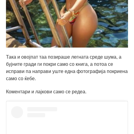
Така и овојпат таа позираше легната среде шума, а
бујните гради ги покри само со книга, а потоа се
исправи па направи уште една фотографија покриена
само со ќебе.
Коментари и лајкови само се редеа.