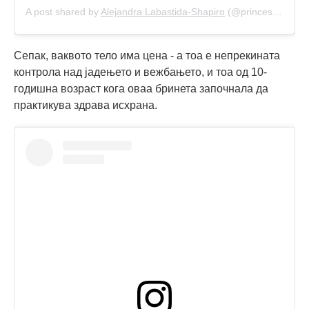
A post shared by
Alejandra Labastida-Shapiro
(@princessa6481) on
Сепак, ваквото тело има цена - а тоа е непрекината
контрола над јадењето и вежбањето, и тоа од 10-
годишна возраст кога оваа бринета започнала да
практикува здрава исхрана.