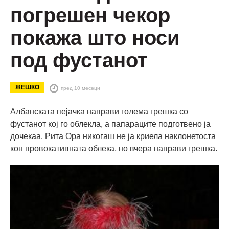
погрешен чекор
покажа што носи
под фустанот
ЖЕШКО
пред 10 месеци
Албанската пејачка направи голема грешка со
фустанот кој го облекла, а папараците подготвено ја
дочекаа. Рита Ора никогаш не ја криела наклонетоста
кон провокативната облека, но вчера направи грешка.