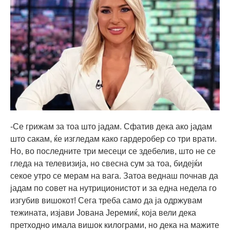
-Се грижам за тоа што јадам. Сфатив дека ако јадам
што сакам, ќе изгледам како гардеробер со три врати.
Но, во последните три месеци се здебелив, што не се
гледа на телевизија, но свесна сум за тоа, бидејќи
секое утро се мерам на вага. Затоа веднаш почнав да
јадам по совет на нутриционистот и за една недела го
изгубив вишокот! Сега треба само да ја одржувам
тежината, изјави Јована Јеремиќ, која вели дека
претходно имала вишок килограми, но дека на мажите