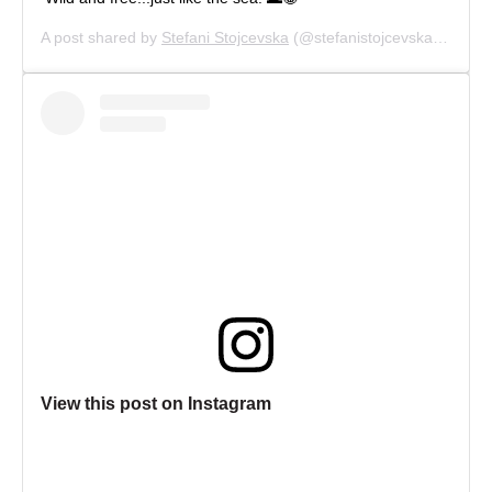
A post shared by
Stefani Stojcevska
(@stefanistojcevska) on
Aug
View this post on Instagram