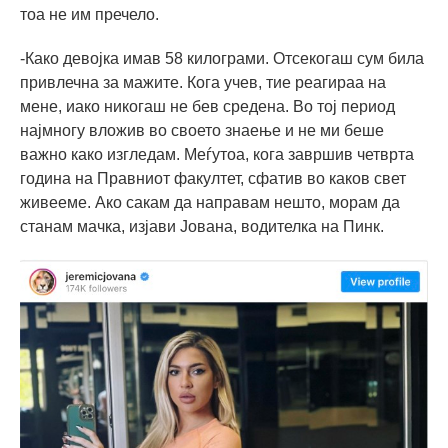
тоа не им пречело.
-Како девојка имав 58 килограми. Отсекогаш сум била
привлечна за мажите. Кога учев, тие реагираа на
мене, иако никогаш не бев средена. Во тој период
најмногу вложив во своето знаење и не ми беше
важно како изгледам. Меѓутоа, кога завршив четврта
година на Правниот факултет, сфатив во каков свет
живееме. Ако сакам да направам нешто, морам да
станам мачка, изјави Јована, водителка на Пинк.