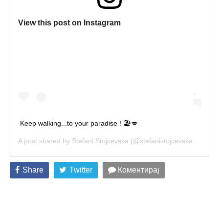
View this post on Instagram
Keep walking...to your paradise ! 🏖💋
A post shared by
Stefani Stojcevska
(@stefanistojcevska) on
Jun
Share
Twitter
Коментирај