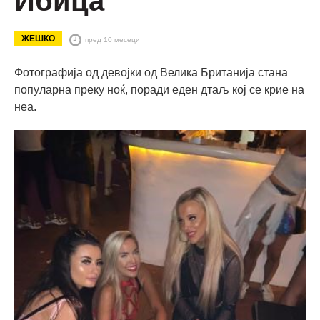
Ибица
ЖЕШКО
пред 10 месеци
Фотографија од девојки од Велика Британија стана
популарна преку ноќ, поради еден дтаљ кој се крие на
неа.