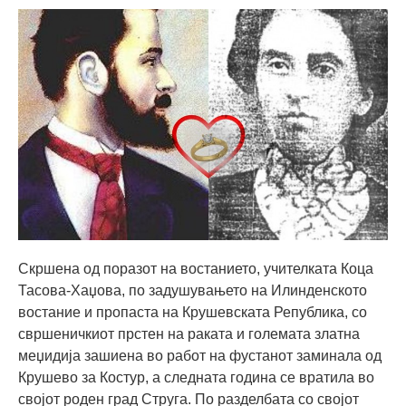
Скршена од поразот на востанието, учителката Коца
Тасова-Хаџова, по задушувањето на Илинденското
востание и пропаста на Крушевската Република, со
свршеничкиот прстен на раката и големата златна
меџидија зашиена во работ на фустанот заминала од
Крушево за Костур, а следната година се вратила во
својот роден град Струга. По разделбата со својот