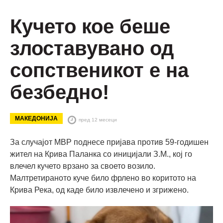
Кучето кое беше
злоставувано од
сопственикот е на
безбедно!
МАКЕДОНИЈА
пред 12 месеци
За случајот МВР поднесе пријава против 59-годишен
жител на Крива Паланка со иницијали З.М., кој го
влечел кучето врзано за своето возило.
Малтретираното куче било фрлено во коритото на
Крива Река, од каде било извлечено и згрижено.