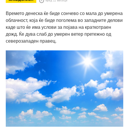
пред 11 месеци
Времето денеска ќе биде сончево со мала до умерена
облачност, која ќе биде поголема во западните делови
каде што ќе има услови за појава на краткотраен
дожд. Ќе дува слаб до умерен ветер претежно од
северозападен правец.