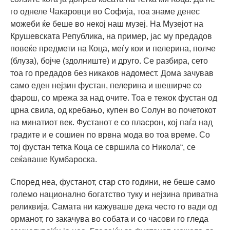
го однеле Чакаровци во Софија, тоа знаме денес
можеби ќе беше во некој наш музеј. На Музејот на
Крушевската Република, на пример, јас му предадов
повеќе предмети на Коца, меѓу кои и пелерина, полче
(блуза), бојче (здолниште) и друго. Се разбира, сето
тоа го предадов без никаков надомест. Дома зачував
само еден нејзин фустан, пелерина и шеширче со
фарош, со мрежа за над очите. Тоа е тежок фустан од
црна свила, од кребањо, купен во Солун во почетокот
на минатиот век. Фустанот е со пласрон, кој паѓа над
градите и е сошиен по врвна мода во тоа време. Со
тој фустан тетка Коца се свршила со Никола“, се
сеќаваше Кумбароска.
Според неа, фустанот, стар сто години, не беше само
големо национално богатство туку и нејзина приватна
реликвија. Самата ни кажуваше дека често го вади од
орманот, го закачува во собата и со часови го гледа