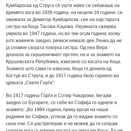
Кумбароска од Струга сѐ уште живо се сеќаваше на
времето кога во 1939 година, на нецели 16 години, се
омажила за Димитар Кумбароски, син на најстарата
сестра на Коца Тасова-Хаџова. Нејзината свекрва
умрела во 1947 година, но во тие осум години, колку
што живееле заедно, речиси немало ден Ленка да не
ја спомне својата покојна сестра. Од неа Вера
дознала за свршеничкиот прстен, но и за знамето на
Крушевската Република, извезено со косата на Коца.
Знамето што сама го извезла, Коца го донела од
Костур во Струга, и до 1917 година било скриено во
црквата „Свети Ѓорѓи“.
Во 1917 година Ѓорѓи и Сотир Чакарови, бегајќи
заедно со Бугарите, со себе во Софија го однеле и
знамето: „Во 1984 година, преку врски на наши
роднини во Софија, успеав да го видам знамето со
свои очи. Се растреперив и не можев да ги сопрам
солзите кога ја допрев косата на тетка ми Коца. Да не