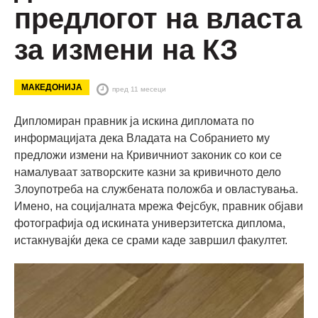
предлогот на власта
за измени на КЗ
МАКЕДОНИЈА
пред 11 месеци
Дипломиран правник ја искина дипломата по
информацијата дека Владата на Собранието му
предложи измени на Кривичниот законик со кои се
намалуваат затворските казни за кривичното дело
Злоупотреба на службената положба и овластувања.
Имено, на социјалната мрежа Фејсбук, правник објави
фотографија од искината универзитетска диплома,
истакнувајќи дека се срами каде завршил факултет.