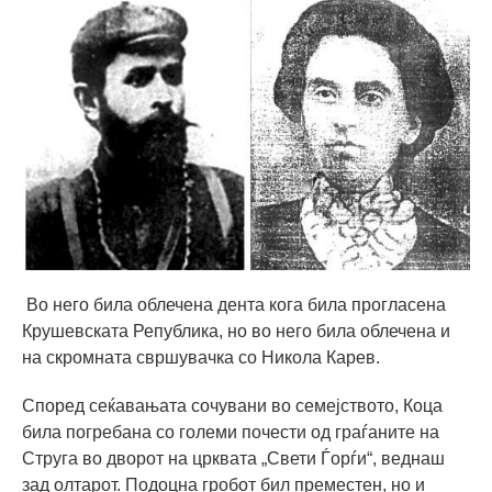
Во него била облечена дента кога била прогласена
Крушевската Република, но во него била облечена и
на скромната свршувачка со Никола Карев.
Според сеќавањата сочувани во семејството, Коца
била погребана со големи почести од граѓаните на
Струга во дворот на црквата „Свети Ѓорѓи“, веднаш
зад олтарот. Подоцна гробот бил преместен, но и