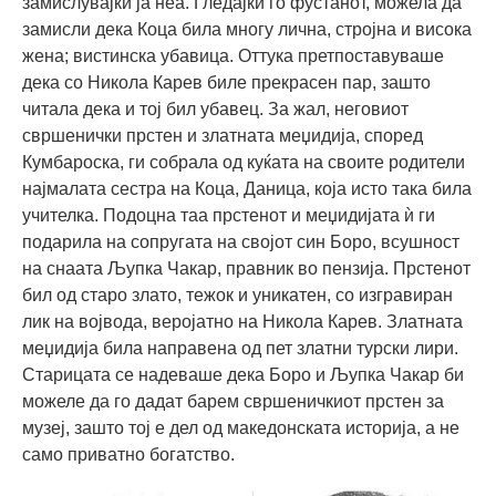
замислувајќи ја неа. Гледајќи го фустанот, можела да
замисли дека Коца била многу лична, стројна и висока
жена; вистинска убавица. Оттука претпоставуваше
дека со Никола Карев биле прекрасен пар, зашто
читала дека и тој бил убавец. За жал, неговиот
свршенички прстен и златната меџидија, според
Кумбароска, ги собрала од куќата на своите родители
најмалата сестра на Коца, Даница, која исто така била
учителка. Подоцна таа прстенот и меџидијата ѝ ги
подарила на сопругата на својот син Боро, всушност
на снаата Љупка Чакар, правник во пензија. Прстенот
бил од старо злато, тежок и уникатен, со изгравиран
лик на војвода, веројатно на Никола Карев. Златната
меџидија била направена од пет златни турски лири.
Старицата се надеваше дека Боро и Љупка Чакар би
можеле да го дадат барем свршеничкиот прстен за
музеј, зашто тој е дел од македонската историја, а не
само приватно богатство.