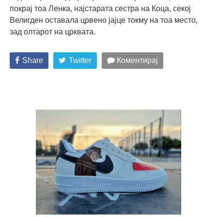
покрај тоа Ленка, најстарата сестра на Коца, секој
Велигден оставала црвено јајце токму на тоа место,
зад олтарот на црквата.
Share
Twitter
Коментирај