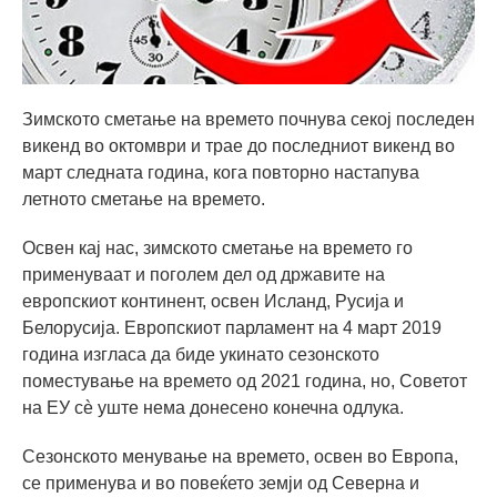
Зимското сметање на времето почнува секој последен
викенд во октомври и трае до последниот викенд во
март следната година, кога повторно настапува
летното сметање на времето.
Освен кај нас, зимското сметање на времето го
применуваат и поголем дел од државите на
европскиот континент, освен Исланд, Русија и
Белорусија. Европскиот парламент на 4 март 2019
година изгласа да биде укинато сезонското
поместување на времето од 2021 година, но, Советот
на ЕУ сè уште нема донесено конечна одлука.
Сезонското менување на времето, освен во Европа,
се применува и во повеќето земји од Северна и