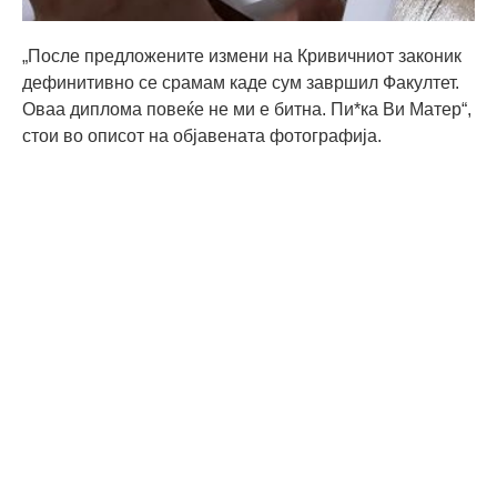
„После предложените измени на Кривичниот законик
дефинитивно се срамам каде сум завршил Факултет.
Оваа диплома повеќе не ми е битна. Пи*ка Ви Матер“,
стои во описот на објавената фотографија.