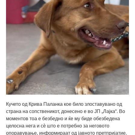
Кучето од Крива Паланка кое било злоставувано од
страна на сопственикот, донесено е во ЈП „Лајка“. Во
моментов тоа е безбедно и ќе му биде обезбедена
целосна нега и сѐ што е потребно за неговото
опоравување, информираат од јавното претпријатие.