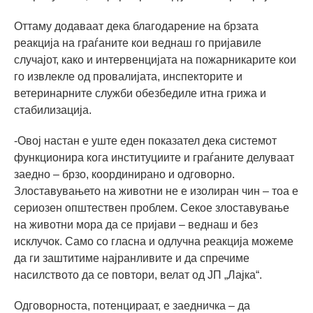
Оттаму додаваат дека благодарение на брзата
реакција на граѓаните кои веднаш го пријавиле
случајот, како и интервенцијата на пожарникарите кои
го извлекле од провалијата, инспекторите и
ветеринарните служби обезбедиле итна грижа и
стабилизација.
-Овој настан е уште еден показател дека системот
функционира кога институциите и граѓаните делуваат
заедно – брзо, координирано и одговорно.
Злоставувањето на животни не е изолиран чин – тоа е
сериозен општествен проблем. Секое злоставување
на животни мора да се пријави – веднаш и без
исклучок. Само со гласна и одлучна реакција можеме
да ги заштитиме најранливите и да спречиме
насилството да се повтори, велат од ЈП „Лајка“.
Одговорноста, потенцираат, е заедничка – да