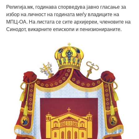
Религија.мк, годинава спорведува јавно гласање за
избор на личност на годината меѓу владиците на
МПЦ-ОА. На листата се сите архијереи, членовите на
Синодот, викарните епископи и пенизионираните.