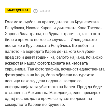
МАКЕДОНИЈА
на 8.2025
Големата љубов на претседателот на Крушевската
Република, Никола Карев, и учителката Коца Тасева-
Хаџова била кратка, но бурна и трагична, какво што
било и времето во кое се случила – Илинденското
востание и Крушевската Република. Во џебот на
палтото на војводата Карев дента кога бил убиен,
пред сто и девет години, кај селото Рајчани, Кочанско,
аскерот ја нашол фотографијата на неговата
свршеница. Таа фотографија, всушност единствената
фотографија на Коца, била објавена во турските
весници неколку дена подоцна, заедно со
информацијата за убиството на Карев. Пред да биде
отстапен на Архивот на Македонија, еден примерок
од тој весник долго време се чувал во домот на
семејството Кареви во Крушево.