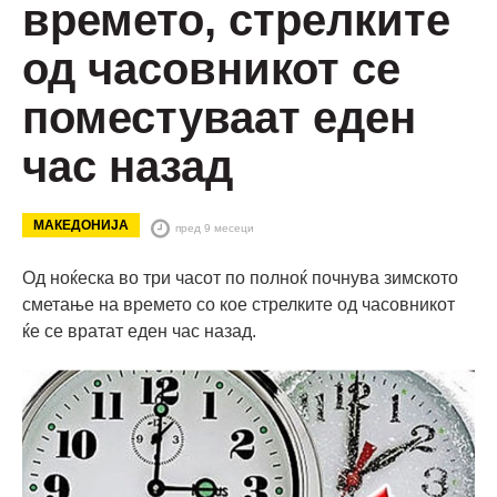
времето, стрелките
од часовникот се
поместуваат еден
час назад
МАКЕДОНИЈА
пред 9 месеци
Од ноќеска во три часот по полноќ почнува зимското
сметање на времето со кое стрелките од часовникот
ќе се вратат еден час назад.