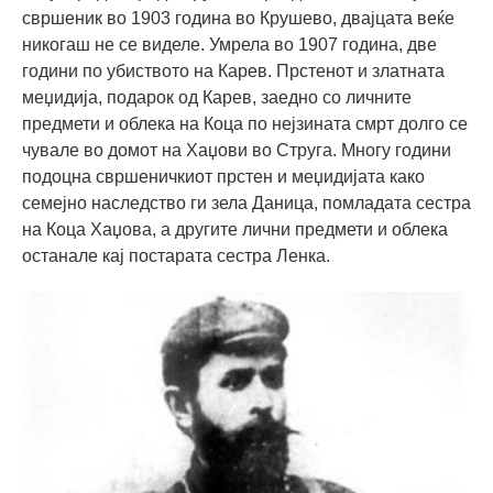
свршеник во 1903 година во Крушево, двајцата веќе
никогаш не се виделе. Умрела во 1907 година, две
години по убиството на Карев. Прстенот и златната
меџидија, подарок од Карев, заедно со личните
предмети и облека на Коца по нејзината смрт долго се
чувале во домот на Хаџови во Струга. Многу години
подоцна свршеничкиот прстен и меџидијата како
семејно наследство ги зела Даница, помладата сестра
на Коца Хаџова, а другите лични предмети и облека
останале кај постарата сестра Ленка.