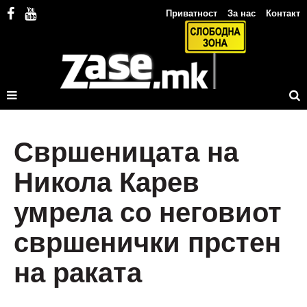
Приватност
За нас
Контакт
Свршеницата на
Никола Карев
умрела со неговиот
свршенички прстен
на раката