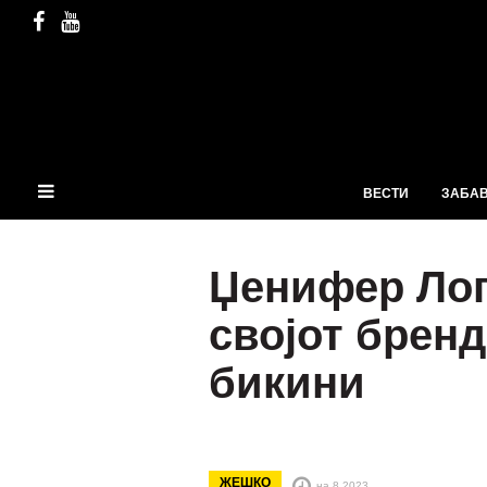
ВЕСТИ
ЗАБА
Џенифер Лоп
својот бренд
бикини
ЖЕШКО
на 8.2023