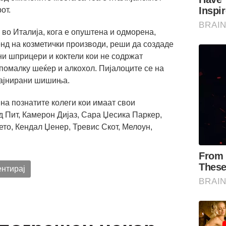
от.
во Италија, кога е опуштена и одморена,
ренд на козметички производи, реши да создаде
ни шприцери и коктели кои не содржат
 помалку шеќер и алкохол. Пијалоците се на
зајнирани шишиња.
 на познатите колеги кои имаат свои
д Пит, Камерон Дијаз, Сара Џесика Паркер,
ето, Кендал Џенер, Тревис Скот, Мелоун,
нтирај