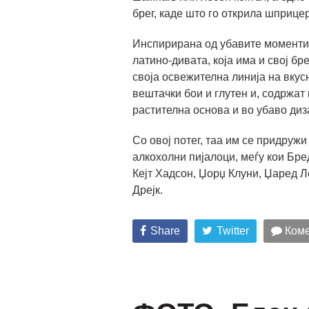
брег, каде што го открила шприцер
Инспирирана од убавите моменти 
латино-дивата, која има и свој б
своја освежителна линија на вкус
вештачки бои и глутен и, содржат
растителна основа и во убаво ди
Со овој потег, таа им се придружи
алкохолни пијалоци, меѓу кои Бре
Кејт Хадсон, Џорџ Клуни, Џаред Л
Дрејк.
Share
Twitter
Коме