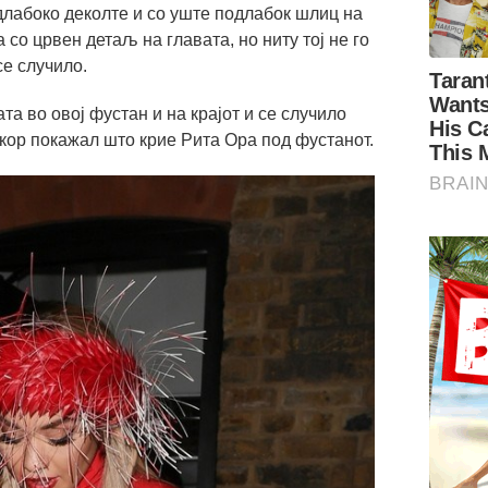
длабоко деколте и со уште подлабок шлиц на
 со црвен детаљ на главата, но ниту тој не го
е случило.
ата во овој фустан и на крајот и се случило
кор покажал што крие Рита Ора под фустанот.