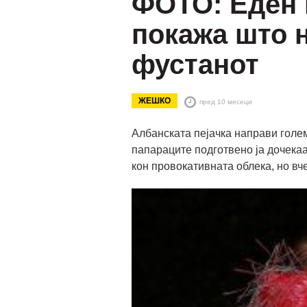
ФОТО: Еден 
покажа што 
фустанот
ЖЕШКО
пред 10 месеци
Албанската пејачка направи голем
папараците подготвено ја дочекаа
кон провокативната облека, но вч