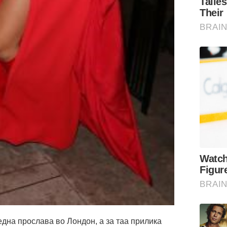
 една прослава во Лондон, а за таа прилика