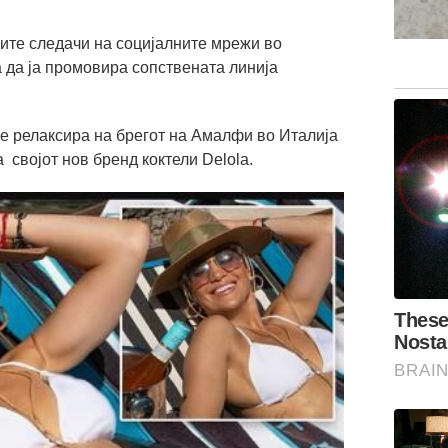
ите следачи на социјалните мрежи во
 да ја промовира сопствената линија
се релаксира на брегот на Амалфи во Италија
 својот нов бренд коктели Delola.