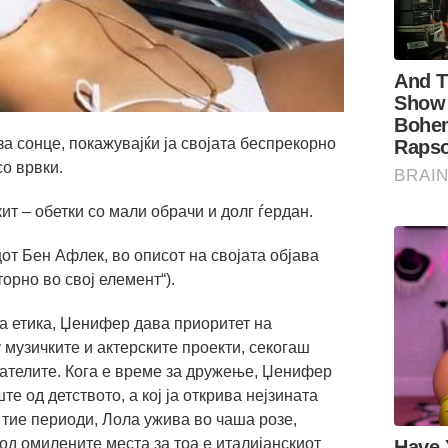
а сонце, покажувајќи ја својата беспрекорно
со врвки.
ит – обетки со мали обрачи и долг ѓердан.
цот Бен Афлек, во описот на својата објава
торно во свој елемент“).
а етика, Џенифер дава приоритет на
 музичките и актерските проекти, секогаш
јателите. Кога е време за дружење, Џенифер
те од детството, а кој ја открива нејзината
 тие периоди, Лола ужива во чаша розе,
од омилените места за тоа е италијанскиот