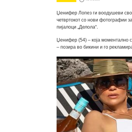
Џенифер Лопез ги воодушеви сво
четвртокот со нови фотографии за
пијалоци „Делола“.
Џенифер (54) – која моментално 
– позира во бикини и го рекламира