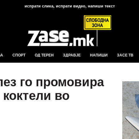
испрати слика, испрати видео, напиши текст
ВА
СПОРТ
ОД ТЕРЕН
ЗДРАВЈЕ
НАПИШИ
ЗАСЕ ТВ
ез го промовира
 коктели во