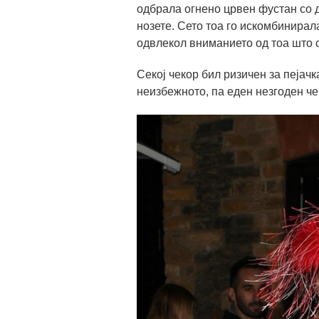
одбрала огнено црвен фустан со 
нозете. Сето тоа го искомбинирала
одвлекол вниманието од тоа што с
Секој чекор бил ризичен за пејачк
неизбежното, па еден незгоден че