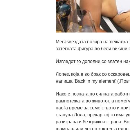
Мегаѕвездата позира на лежалка з
затегната фигура во бели бикини 
Изгледот го дополни со златен нак
Лопез, која е во брак со оскарове
напиша ‘Back in my element’ („Пов
Иако е позната по силната работн
рамнотежата во животот, а помеѓу
наоѓа време за семејството и при
станува Лола, прекар кој го има уш
разиграна и безгрижна страна. Во
шампањ или лесен коктел, а едно 