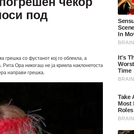
погрешен чекор
носи под
а грешка со фустанот кој го облекла, а
. Рита Ора никогаш не ја криела наклонетоста
ера направи грешка.