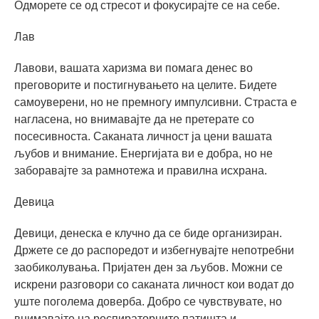
Одморете се од стресот и фокусирајте се на себе.
Лав
Лавови, вашата харизма ви помага денес во
преговорите и постигнувањето на целите. Бидете
самоуверени, но не премногу импулсивни. Страста е
нагласена, но внимавајте да не претерате со
посесивноста. Саканата личност ја цени вашата
љубов и внимание. Енергијата ви е добра, но не
заборавајте за рамнотежа и правилна исхрана.
Девица
Девици, денеска е клучно да се биде организиран.
Држете се до распоредот и избегнувајте непотребни
заобиколувања. Пријатен ден за љубов. Можни се
искрени разговори со саканата личност кои водат до
уште поголема доверба. Добро се чувствувате, но
внимавајте на респираторните патишта и