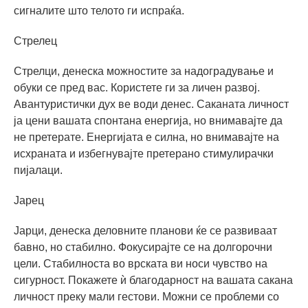
сигналите што телото ги испраќа.
Стрелец
Стрелци, денеска можностите за надоградување и
обуки се пред вас. Користете ги за личен развој.
Авантуристички дух ве води денес. Саканата личност
ја цени вашата спонтана енергија, но внимавајте да
не претерате. Енергијата е силна, но внимавајте на
исхраната и избегнувајте претерано стимулирачки
пијалаци.
Јарец
Јарци, денеска деловните планови ќе се развиваат
бавно, но стабилно. Фокусирајте се на долгорочни
цели. Стабилноста во врската ви носи чувство на
сигурност. Покажете ѝ благодарност на вашата сакана
личност преку мали гестови. Можни се проблеми со