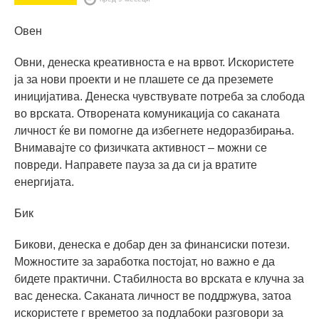
Овен
Овни, денеска креативноста е на врвот. Искористете
ја за нови проекти и не плашете се да преземете
иницијатива. Денеска чувствувате потреба за слобода
во врската. Отворената комуникација со саканата
личност ќе ви помогне да избегнете недоразбирања.
Внимавајте со физичката активност – можни се
повреди. Направете пауза за да си ја вратите
енергијата.
Бик
Бикови, денеска е добар ден за финансиски потези.
Можностите за заработка постојат, но важно е да
бидете практични. Стабилноста во врската е клучна за
вас денеска. Саканата личност ве поддржува, затоа
искористете г времетоо за подлабоки разговори за