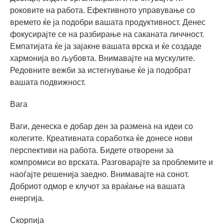
роковите на работа. Ефективното управување со
времето ќе ја подобри вашата продуктивност. Денес
фокусирајте се на разбирање на саканата личчност.
Емпатијата ќе ја зајакне вашата врска и ќе создаде
хармонија во љубовта. Внимавајте на мускулите.
Редовните вежби за истегнување ќе ја подобрат
вашата подвижност.
Вага
Ваги, денеска е добар ден за размена на идеи со
колегите. Креативната соработка ќе донесе нови
перспективи на работа. Бидете отворени за
компромиси во врската. Разговарајте за проблемите и
наоѓајте решенија заедно. Внимавајте на сонот.
Добриот одмор е клучот за враќање на вашата
енергија.
Скорпија