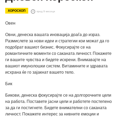
ХОРОСКОП
пред 9 месеци
Овен
Овни, денеска вашата иновација доаѓа до израз.
Размислете за нови идеи и стратегии кои можат да го
подобрат вашиот бизнис. Фокусирајте се на
романтичните моменти со саканата личност. Покажете
ги вашите чувства и бидете искрени. Внимавајте на
вашиот имунолошки систем. Витамините и здравата
исхрана ќе го зајакнат вашето тело.
Бик
Бикови, денеска фокусирајте се на долгорочните цели
на работа. Поставете јасни цели и работете постепено
за да ги постигнете. Бидете внимателни со саканата
личност. Покажете интерес за нивните емоции и