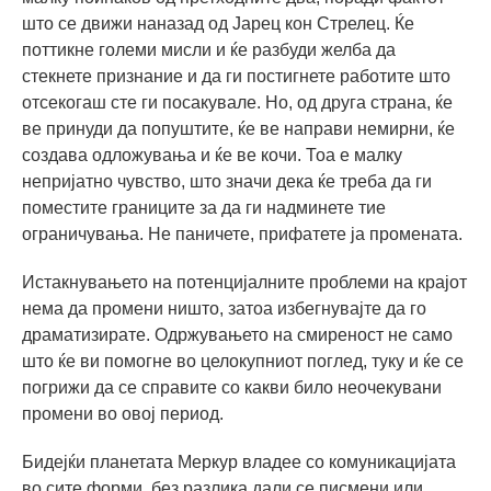
што се движи наназад од Јарец кон Стрелец. Ќе
поттикне големи мисли и ќе разбуди желба да
стекнете признание и да ги постигнете работите што
отсекогаш сте ги посакувале. Но, од друга страна, ќе
ве принуди да попуштите, ќе ве направи немирни, ќе
создава одложувања и ќе ве кочи. Тоа е малку
непријатно чувство, што значи дека ќе треба да ги
поместите границите за да ги надминете тие
ограничувања. Не паничете, прифатете ја промената.
Истакнувањето на потенцијалните проблеми на крајот
нема да промени ништо, затоа избегнувајте да го
драматизирате. Одржувањето на смиреност не само
што ќе ви помогне во целокупниот поглед, туку и ќе се
погрижи да се справите со какви било неочекувани
промени во овој период.
Бидејќи планетата Меркур владее со комуникацијата
во сите форми, без разлика дали се писмени или