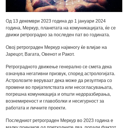
Од 13 декември 2023 година до 1 јануари 2024
година, Меркур, планетата на комуникацијата, ќе се
движи ретроградно за последен пат во годината.
Овој ретрограден Меркур најмногу ќе влијае на
Јарецот, Вагата, Овенот и Ракот.
Ретроградното движење генерално се смета дека
означува негативни призвук, според астрологијата.
Астролозите веруваат дека може да резултира со
промени во пријателствата или несогласувањата,
погрешна комуникација и општи недоразбирања,
вознемиреност и главоболки и несигурност за
работата и личните проекти.
Последниот ретрограден Меркур во 2023 година е
малку поинаков од претходните два, поради фактот