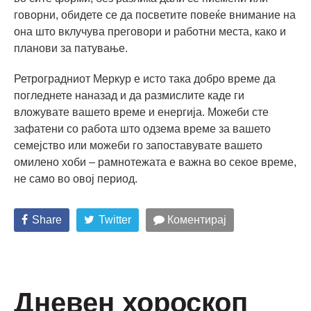
говорни, обидете се да посветите повеќе внимание на
она што вклучува преговори и работни места, како и
планови за патување.
Ретроградниот Меркур е исто така добро време да
погледнете наназад и да размислите каде ги
вложувате вашето време и енергија. Можеби сте
зафатени со работа што одзема време за вашето
семејство или можеби го запоставувате вашето
омилено хоби – рамнотежата е важна во секое време,
не само во овој период.
Share
Twitter
Коментирај
Дневен хороскоп