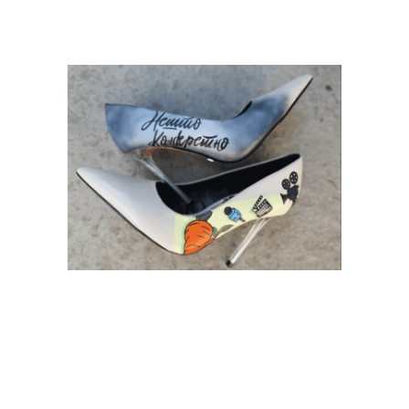
Свадбените ѕвона
ќе бијат за овие 5
хороскопски знаци,