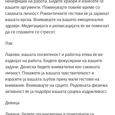
бенефиции на работа. Бидете храбри и изнесете ги
вашите аргументи. Поминувајте повеќе време со
саканата личност. Романтичните гестови ќе ја зајакнат
вашата врска. Внимавајте на вашето емоционално
здравје. Медитацијата и релаксацијата ќе ви помогнат
да се справите со стресот.
Лав
Лавови, вашата посветеност и работна етика ќе ве
издвојат на работа. Бидете фокусирани на вашите
задачи. Денеска бидете внимателни кон саканата
личност. Покажете ја вашата чувствителност и
изразете ја вашата љубов преку мали гестови на
внимание. Внимавајте на срцето. Редовната физичка
активност ќе ја подобри вашата срцева издржливост.
Девица
Девици, бидете организирани и почитувајте ги