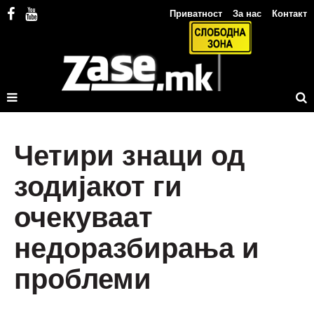
Приватност
За нас
Контакт
Четири знаци од
зодијакот ги
очекуваат
недоразбирања и
проблеми