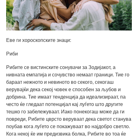
Еве ги хороскопските знаци:
Риби
Рибите се вистинските сонувачи за Зодијакот, а
нивната емпатија и сочувство немаат граници. Тие го
бараат нежното и невиното во секого, секогаш
верувајќи дека секој човек е способен за љубов и
добрина. Тие имаат тенденција да идеализираат, па
често ќе гледаат потенцијал кај луѓето што другите
тешко го забележуваат. Иако понекогаш може да ги
повреди, Рибите цврсто веруваат дека светот станува
поубав кога луѓето се покажуваат во најдобро светло.
Кога некој ќе им предизвика болка, Рибите во тоа ќе