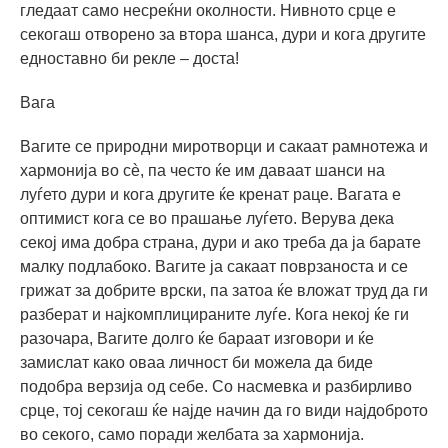
гледаат само несреќни околности. Нивното срце е
секогаш отворено за втора шанса, дури и кога другите
едноставно би рекле – доста!
Вага
Вагите се природни миротворци и сакаат рамнотежа и
хармонија во сè, па често ќе им даваат шанси на
луѓето дури и кога другите ќе кренат раце. Вагата е
оптимист кога се во прашање луѓето. Верува дека
секој има добра страна, дури и ако треба да ја барате
малку подлабоко. Вагите ја сакаат поврзаноста и се
грижат за добрите врски, па затоа ќе вложат труд да ги
разберат и најкомплицираните луѓе. Кога некој ќе ги
разочара, Вагите долго ќе бараат изговори и ќе
замислат како оваа личност би можела да биде
подобра верзија од себе. Со насмевка и разбирливо
срце, тој секогаш ќе најде начин да го види најдоброто
во секого, само поради желбата за хармонија.