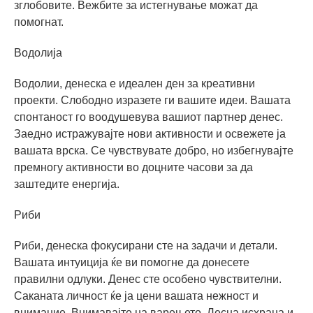
зглобовите. Вежбите за истегнување можат да
помогнат.
Водолија
Водолии, денеска е идеален ден за креативни
проекти. Слободно изразете ги вашите идеи. Вашата
спонтаност го воодушевува вашиот партнер денес.
Заедно истражувајте нови активности и освежете ја
вашата врска. Се чувствувате добро, но избегнувајте
премногу активности во доцните часови за да
заштедите енергија.
Риби
Риби, денеска фокусирани сте на задачи и детали.
Вашата интуиција ќе ви помогне да донесете
правилни одлуки. Денес сте особено чувствителни.
Саканата личност ќе ја цени вашата нежност и
внимание. Внимавајте на варењето. Лесна исхрана и