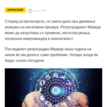
ХОРОСКОП
на 12.2023
Според астрологијата, се смета дека ова движење
укажува на негативни призвук. Ретроградниот Меркур
може да резултира со промени, несогласувања,
погрешна комуникација и анксиозност.
Последниот ретрограден Меркур оваа година на
некои ќе им донесе само проблеми. Четири знаци ќе
бидат силно погодени.