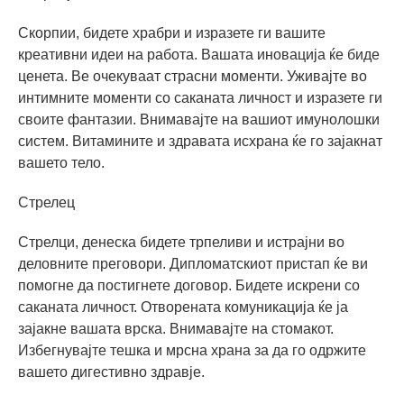
Скорпии, бидете храбри и изразете ги вашите
креативни идеи на работа. Вашата иновација ќе биде
ценета. Ве очекуваат страсни моменти. Уживајте во
интимните моменти со саканата личност и изразете ги
своите фантазии. Внимавајте на вашиот имунолошки
систем. Витамините и здравата исхрана ќе го зајакнат
вашето тело.
Стрелец
Стрелци, денеска бидете трпеливи и истрајни во
деловните преговори. Дипломатскиот пристап ќе ви
помогне да постигнете договор. Бидете искрени со
саканата личност. Отворената комуникација ќе ја
зајакне вашата врска. Внимавајте на стомакот.
Избегнувајте тешка и мрсна храна за да го одржите
вашето дигестивно здравје.