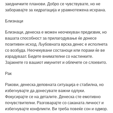
заедничките планови. Добро се чувствувате, но не
заборавајте за хидратација и урамнотежена исхрана.
Близнаци
Близнаци, денеска е можен неочекуван предизвик, но
вашата способност за прилагодување ќе донесе
позитивен исход. Љубовната врска денес е исполнета
со возбуда. Неочекувани состаноци или пораки ќе ве
израдуваат. Бидете внимателни со настинките.
Зајакнете го вашиот имунитет и облечете се слоевито.
Рак
Ракови, денеска деловната ситуација е стабилна, но
избегнувајте да донесувате важни одлуки.
Фокусирајте се на деталите. Денеска сте емотивно
почувствителни. Разговарајте со саканата личност и
избегнувајте конфликти. Ви треба повеќе сон и одмор.