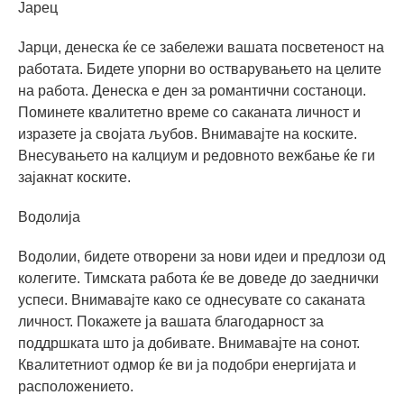
Јарец
Јарци, денеска ќе се забележи вашата посветеност на
работата. Бидете упорни во остварувањето на целите
на работа. Денеска е ден за романтични состаноци.
Поминете квалитетно време со саканата личност и
изразете ја својата љубов. Внимавајте на коските.
Внесувањето на калциум и редовното вежбање ќе ги
зајакнат коските.
Водолија
Водолии, бидете отворени за нови идеи и предлози од
колегите. Тимската работа ќе ве доведе до заеднички
успеси. Внимавајте како се однесувате со саканата
личност. Покажете ја вашата благодарност за
поддршката што ја добивате. Внимавајте на сонот.
Квалитетниот одмор ќе ви ја подобри енергијата и
расположението.