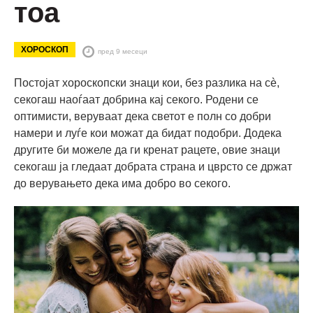
тоа
ХОРОСКОП
пред 9 месеци
Постојат хороскопски знаци кои, без разлика на сè,
секогаш наоѓаат добрина кај секого. Родени се
оптимисти, веруваат дека светот е полн со добри
намери и луѓе кои можат да бидат подобри. Додека
другите би можеле да ги кренат рацете, овие знаци
секогаш ја гледаат добрата страна и цврсто се држат
до верувањето дека има добро во секого.