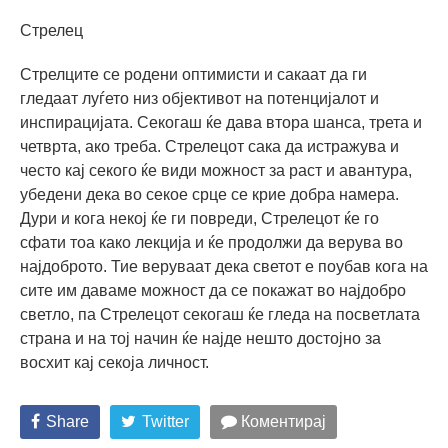
Стрелец
Стрелците се родени оптимисти и сакаат да ги
гледаат луѓето низ објективот на потенцијалот и
инспирацијата. Секогаш ќе дава втора шанса, трета и
четврта, ако треба. Стрелецот сака да истражува и
често кај секого ќе види можност за раст и авантура,
убедени дека во секое срце се крие добра намера.
Дури и кога некој ќе ги повреди, Стрелецот ќе го
сфати тоа како лекција и ќе продолжи да верува во
најдоброто. Тие веруваат дека светот е поубав кога на
сите им даваме можност да се покажат во најдобро
светло, па Стрелецот секогаш ќе гледа на посветлата
страна и на тој начин ќе најде нешто достојно за
восхит кај секоја личност.
Share
Twitter
Коментирај