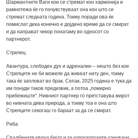
Шармантните Ваги кои се стремат кон хармонија и
рамнотежа ќе го почувствуваат она кон што се
стремат следната година. Токму поради ова ќе
помислат дека конечно е дојдено време да се смират
и да направат чекор понатаму во односот со
партнерот.
Стрелец
Авантура, слободен дух и адреналин – нешто без кое
Стрелците не би можеле да живеат ниту ден, токму
така ќе запловат во брак. Сепак, 2025 година е тука да
им понуди таков предизвик, а потоа „помирно
прибежиште“. Нивниот партнер го претставува мирот
во нивната дива природа, а токму тоа е она што
Стрелците секогаш го бараат за да се смират.
Риба
Свадбените ѕвона бијат и за хороскопските сонувачи.