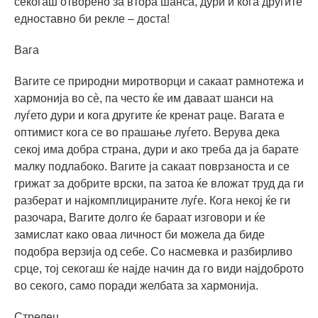
секогаш отворено за втора шанса, дури и кога другите
едноставно би рекле – доста!
Вага
Вагите се природни миротворци и сакаат рамнотежа и
хармонија во сè, па често ќе им даваат шанси на
луѓето дури и кога другите ќе кренат раце. Вагата е
оптимист кога се во прашање луѓето. Верува дека
секој има добра страна, дури и ако треба да ја барате
малку подлабоко. Вагите ја сакаат поврзаноста и се
грижат за добрите врски, па затоа ќе вложат труд да ги
разберат и најкомплицираните луѓе. Кога некој ќе ги
разочара, Вагите долго ќе бараат изговори и ќе
замислат како оваа личност би можела да биде
подобра верзија од себе. Со насмевка и разбирливо
срце, тој секогаш ќе најде начин да го види најдоброто
во секого, само поради желбата за хармонија.
Стрелец