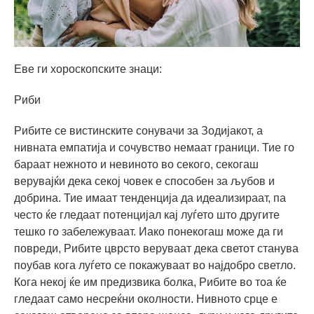
Еве ги хороскопските знаци:
Риби
Рибите се вистинските сонувачи за Зодијакот, а
нивната емпатија и сочувство немаат граници. Тие го
бараат нежното и невиното во секого, секогаш
верувајќи дека секој човек е способен за љубов и
добрина. Тие имаат тенденција да идеализираат, па
често ќе гледаат потенцијал кај луѓето што другите
тешко го забележуваат. Иако понекогаш може да ги
повреди, Рибите цврсто веруваат дека светот станува
поубав кога луѓето се покажуваат во најдобро светло.
Кога некој ќе им предизвика болка, Рибите во тоа ќе
гледаат само несреќни околности. Нивното срце е