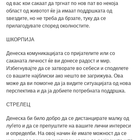
од вас кои сакаат да тргнат по нов пат во некоја
област од животот ќе ја имаат поддршката од
ѕвездите, но не треба да брзате, туку да се
прилагодувате според околностите.
ШКОРПИЈА
Денеска комуникацијата со пријателите или со
саканата личност ќе ви донесе радост и мир.
Избегнувајте да се затворате во себеси и споделете
со вашите најблиски ако нешто ве загрижува. Ова
може да ви помогне да ја видите ситуацијата од нова
перспектива и да ја добиете потребната поддршка.
СТРЕЛЕЦ
Денеска би било добро да се дистанцирате малку од
луѓето и да се препуштите на вашите лични интереси
и определби. На овој начин ќе имате можност да се