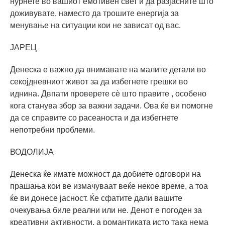
нурнете во вашиот емотивен свет и да разјасните што
доживувате, наместо да трошите енергија за
менување на ситуации кои не зависат од вас.
ЈАРЕЦ
Денеска е важно да внимавате на малите детали во
секојдневниот живот за да избегнете грешки во
иднина. Двпати проверете сè што правите , особено
кога станува збор за важни задачи. Ова ќе ви помогне
да се справите со расеаноста и да избегнете
непотребни проблеми.
ВОДОЛИЈА
Денеска ќе имате можност да добиете одговори на
прашања кои ве измачуваат веќе некое време, а тоа
ќе ви донесе јасност. Ќе сфатите дали вашите
очекувања биле реални или не. Денот е погоден за
креативни активности, а романтиката исто така нема