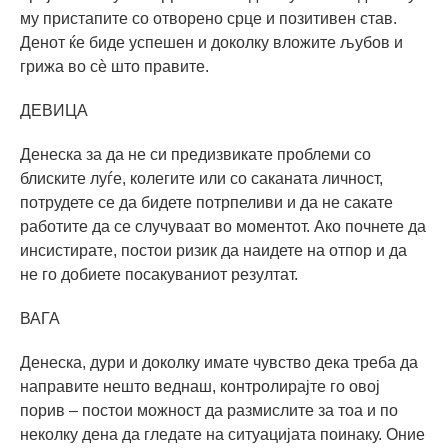
му пристапите со отворено срце и позитивен став.
Денот ќе биде успешен и доколку вложите љубов и
грижа во сѐ што правите.
ДЕВИЦА
Денеска за да не си предизвикате проблеми со
блиските луѓе, колегите или со саканата личност,
потрудете се да бидете потрпеливи и да не сакате
работите да се случуваат во моментот. Ако почнете да
инсистирате, постои ризик да наидете на отпор и да
не го добиете посакуваниот резултат.
ВАГА
Денеска, дури и доколку имате чувство дека треба да
направите нешто веднаш, контролирајте го овој
порив – постои можност да размислите за тоа и по
неколку дена да гледате на ситуацијата поинаку. Оние