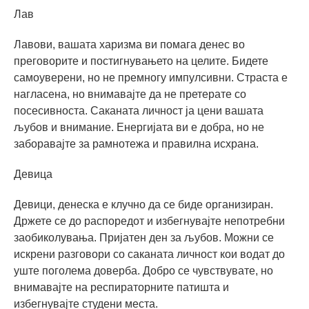
Лав
Лавови, вашата харизма ви помага денес во
преговорите и постигнувањето на целите. Бидете
самоуверени, но не премногу импулсивни. Страста е
нагласена, но внимавајте да не претерате со
посесивноста. Саканата личност ја цени вашата
љубов и внимание. Енергијата ви е добра, но не
заборавајте за рамнотежа и правилна исхрана.
Девица
Девици, денеска е клучно да се биде организиран.
Држете се до распоредот и избегнувајте непотребни
заобиколувања. Пријатен ден за љубов. Можни се
искрени разговори со саканата личност кои водат до
уште поголема доверба. Добро се чувствувате, но
внимавајте на респираторните патишта и
избегнувајте студени места.