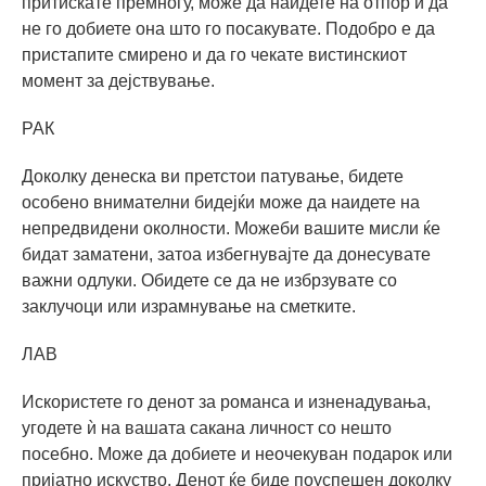
притискате премногу, може да наидете на отпор и да
не го добиете она што го посакувате. Подобро е да
пристапите смирено и да го чекате вистинскиот
момент за дејствување.
РАК
Доколку денеска ви претстои патување, бидете
особено внимателни бидејќи може да наидете на
непредвидени околности. Можеби вашите мисли ќе
бидат заматени, затоа избегнувајте да донесувате
важни одлуки. Обидете се да не избрзувате со
заклучоци или израмнување на сметките.
ЛАВ
Искористете го денот за романса и изненадувања,
угодете ѝ на вашата сакана личност со нешто
посебно. Може да добиете и неочекуван подарок или
пријатно искуство. Денот ќе биде поуспешен доколку