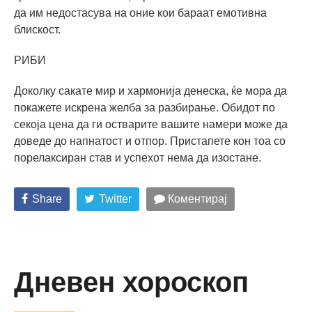
да им недостасува на оние кои бараат емотивна
блискост.
РИБИ
Доколку сакате мир и хармонија денеска, ќе мора да
покажете искрена желба за разбирање. Обидот по
секоја цена да ги остварите вашите намери може да
доведе до напнатост и отпор. Пристапете кон тоа со
порелаксиран став и успехот нема да изостане.
Share
Twitter
Коментирај
Дневен хороскоп