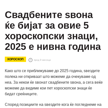
Свадбените ѕвона
ќе бијат за овие 5
хороскопски знаци,
2025 е нивна година
ХОРОСКОП
пред 9 месеци
Како што се приближуваме до 2025 година, ѕвездите
полека ни откриваат што можеме да очекуваме од
неа. За некои ќе ѕвонат свадбените ѕвона, а сега веќе
можеме да видиме кои пет хороскопски знаци ќе
бидат среќниците.
Според позициите на ѕвездите кога ќе погледнеме на