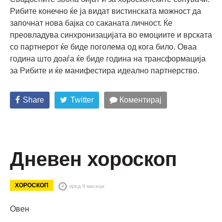
Рибите конечно ќе ја видат вистинската можност да
започнат нова бајка со саканата личност. Ќе
преовладува синхронизацијата во емоциите и врската
со партнерот ќе биде поголема од кога било. Оваа
година што доаѓа ќе биде година на трансформација
за Рибите и ќе манифестира идеално партнерство.
Share
Twitter
Коментирај
Дневен хороскоп
ХОРОСКОП
пред 9 месеци
Овен