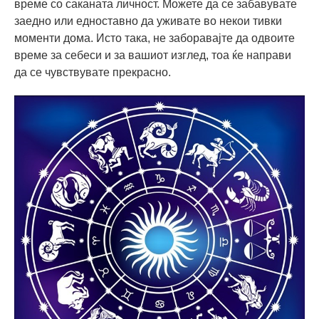
време со саканата личност. Можете да се забавувате
заедно или едноставно да уживате во некои тивки
моменти дома. Исто така, не заборавајте да одвоите
време за себеси и за вашиот изглед, тоа ќе направи
да се чувствувате прекрасно.