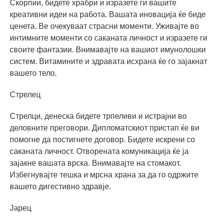
Скорпии, бидете храбри и изразете ги вашите
креативни идеи на работа. Вашата иновација ќе биде
ценета. Ве очекуваат страсни моменти. Уживајте во
интимните моменти со саканата личност и изразете ги
своите фантазии. Внимавајте на вашиот имунолошки
систем. Витамините и здравата исхрана ќе го зајакнат
вашето тело.
Стрелец
Стрелци, денеска бидете трпеливи и истрајни во
деловните преговори. Дипломатскиот пристап ќе ви
помогне да постигнете договор. Бидете искрени со
саканата личност. Отворената комуникација ќе ја
зајакне вашата врска. Внимавајте на стомакот.
Избегнувајте тешка и мрсна храна за да го одржите
вашето дигестивно здравје.
Јарец