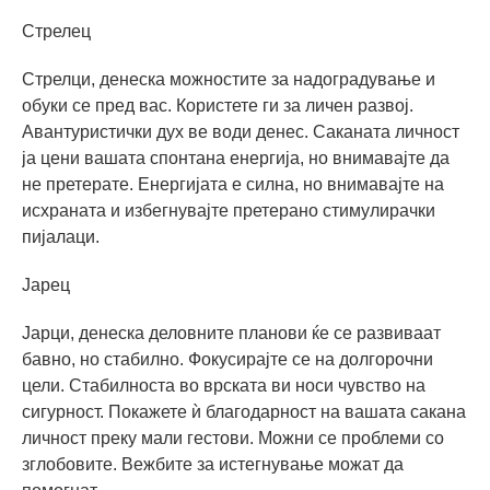
Стрелец
Стрелци, денеска можностите за надоградување и
обуки се пред вас. Користете ги за личен развој.
Авантуристички дух ве води денес. Саканата личност
ја цени вашата спонтана енергија, но внимавајте да
не претерате. Енергијата е силна, но внимавајте на
исхраната и избегнувајте претерано стимулирачки
пијалаци.
Јарец
Јарци, денеска деловните планови ќе се развиваат
бавно, но стабилно. Фокусирајте се на долгорочни
цели. Стабилноста во врската ви носи чувство на
сигурност. Покажете ѝ благодарност на вашата сакана
личност преку мали гестови. Можни се проблеми со
зглобовите. Вежбите за истегнување можат да