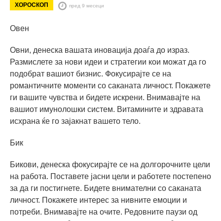
ХОРОСКОП
пред 9 месеци
Овен
Овни, денеска вашата иновација доаѓа до израз.
Размислете за нови идеи и стратегии кои можат да го
подобрат вашиот бизнис. Фокусирајте се на
романтичните моменти со саканата личност. Покажете
ги вашите чувства и бидете искрени. Внимавајте на
вашиот имунолошки систем. Витамините и здравата
исхрана ќе го зајакнат вашето тело.
Бик
Бикови, денеска фокусирајте се на долгорочните цели
на работа. Поставете јасни цели и работете постепено
за да ги постигнете. Бидете внимателни со саканата
личност. Покажете интерес за нивните емоции и
потреби. Внимавајте на очите. Редовните паузи од