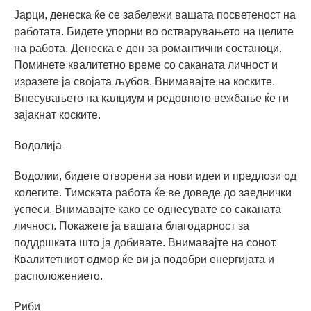
Јарци, денеска ќе се забележи вашата посветеност на
работата. Бидете упорни во остварувањето на целите
на работа. Денеска е ден за романтични состаноци.
Поминете квалитетно време со саканата личност и
изразете ја својата љубов. Внимавајте на коските.
Внесувањето на калциум и редовното вежбање ќе ги
зајакнат коските.
Водолија
Водолии, бидете отворени за нови идеи и предлози од
колегите. Тимската работа ќе ве доведе до заеднички
успеси. Внимавајте како се однесувате со саканата
личност. Покажете ја вашата благодарност за
поддршката што ја добивате. Внимавајте на сонот.
Квалитетниот одмор ќе ви ја подобри енергијата и
расположението.
Риби