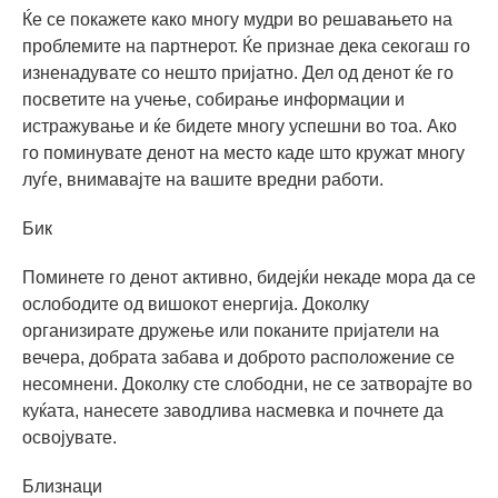
Ќе се покажете како многу мудри во решавањето на
проблемите на партнерот. Ќе признае дека секогаш го
изненадувате со нешто пријатно. Дел од денот ќе го
посветите на учење, собирање информации и
истражување и ќе бидете многу успешни во тоа. Ако
го поминувате денот на место каде што кружат многу
луѓе, внимавајте на вашите вредни работи.
Бик
Поминете го денот активно, бидејќи некаде мора да се
ослободите од вишокот енергија. Доколку
организирате дружење или поканите пријатели на
вечера, добрата забава и доброто расположение се
несомнени. Доколку сте слободни, не се затворајте во
куќата, нанесете заводлива насмевка и почнете да
освојувате.
Близнаци