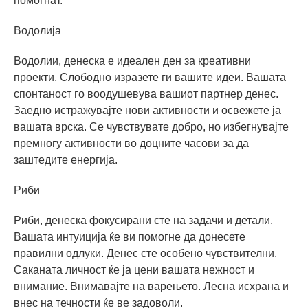
помогнат.
Водолија
Водолии, денеска е идеален ден за креативни
проекти. Слободно изразете ги вашите идеи. Вашата
спонтаност го воодушевува вашиот партнер денес.
Заедно истражувајте нови активности и освежете ја
вашата врска. Се чувствувате добро, но избегнувајте
премногу активности во доцните часови за да
заштедите енергија.
Риби
Риби, денеска фокусирани сте на задачи и детали.
Вашата интуиција ќе ви помогне да донесете
правилни одлуки. Денес сте особено чувствителни.
Саканата личност ќе ја цени вашата нежност и
внимание. Внимавајте на варењето. Лесна исхрана и
внес на течности ќе ве задоволи.