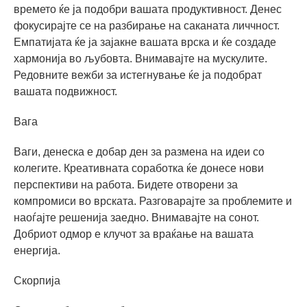
времето ќе ја подобри вашата продуктивност. Денес
фокусирајте се на разбирање на саканата личчност.
Емпатијата ќе ја зајакне вашата врска и ќе создаде
хармонија во љубовта. Внимавајте на мускулите.
Редовните вежби за истегнување ќе ја подобрат
вашата подвижност.
Вага
Ваги, денеска е добар ден за размена на идеи со
колегите. Креативната соработка ќе донесе нови
перспективи на работа. Бидете отворени за
компромиси во врската. Разговарајте за проблемите и
наоѓајте решенија заедно. Внимавајте на сонот.
Добриот одмор е клучот за враќање на вашата
енергија.
Скорпија