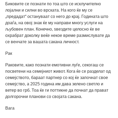
Биковите се познати по тоа што се исклучително
лојални и силни во врската. На кого ќе му се
„предадат“ остануваат со него до крај. Годината што
доаѓа, на овој знак ќе му направи многу услуги на
љубовен план. Конечно, ѕвездите целосно ќе ве
охрабрат доколку веќе некое време размислувате да
се венчате за вашата сакана личност.
Рак
Раковите, како познати емотивни луѓе, секогаш се
посветени на семејниот живот. Кога ќе се разделат од
семејството, бараат партнер со кој ќе започнат свое
семејство, а 2025 година им дава зелено светло и
ветер во грб. Тоа ќе ги поттикне да почнат да прават
долгорочни планови со својата сакана.
Вага