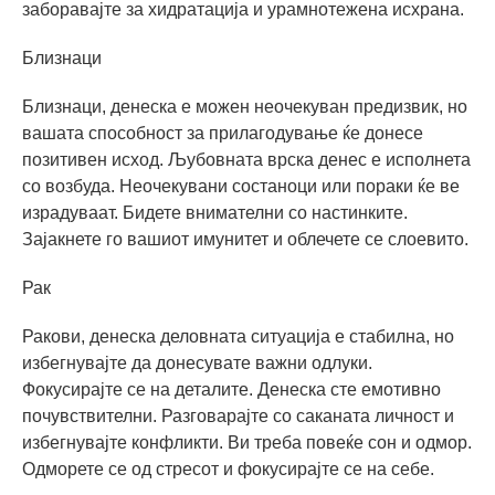
заборавајте за хидратација и урамнотежена исхрана.
Близнаци
Близнаци, денеска е можен неочекуван предизвик, но
вашата способност за прилагодување ќе донесе
позитивен исход. Љубовната врска денес е исполнета
со возбуда. Неочекувани состаноци или пораки ќе ве
израдуваат. Бидете внимателни со настинките.
Зајакнете го вашиот имунитет и облечете се слоевито.
Рак
Ракови, денеска деловната ситуација е стабилна, но
избегнувајте да донесувате важни одлуки.
Фокусирајте се на деталите. Денеска сте емотивно
почувствителни. Разговарајте со саканата личност и
избегнувајте конфликти. Ви треба повеќе сон и одмор.
Одморете се од стресот и фокусирајте се на себе.