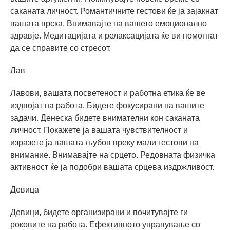
саканата личност. Романтичните гестови ќе ја зајакнат
вашата врска. Внимавајте на вашето емоционално
здравје. Медитацијата и релаксацијата ќе ви помогнат
да се справите со стресот.
Лав
Лавови, вашата посветеност и работна етика ќе ве
издвојат на работа. Бидете фокусирани на вашите
задачи. Денеска бидете внимателни кон саканата
личност. Покажете ја вашата чувствителност и
изразете ја вашата љубов преку мали гестови на
внимание. Внимавајте на срцето. Редовната физичка
активност ќе ја подобри вашата срцева издржливост.
Девица
Девици, бидете организирани и почитувајте ги
роковите на работа. Ефективното управување со