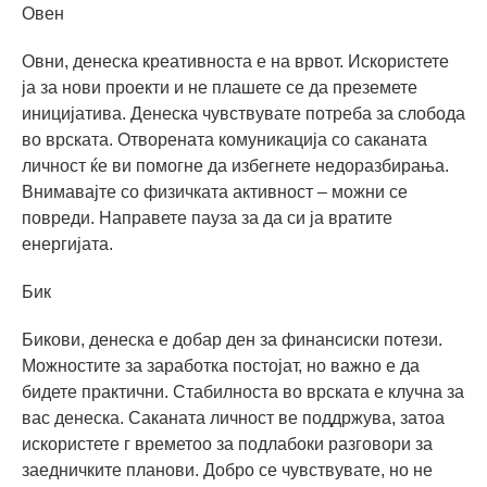
Овен
Овни, денеска креативноста е на врвот. Искористете
ја за нови проекти и не плашете се да преземете
иницијатива. Денеска чувствувате потреба за слобода
во врската. Отворената комуникација со саканата
личност ќе ви помогне да избегнете недоразбирања.
Внимавајте со физичката активност – можни се
повреди. Направете пауза за да си ја вратите
енергијата.
Бик
Бикови, денеска е добар ден за финансиски потези.
Можностите за заработка постојат, но важно е да
бидете практични. Стабилноста во врската е клучна за
вас денеска. Саканата личност ве поддржува, затоа
искористете г времетоо за подлабоки разговори за
заедничките планови. Добро се чувствувате, но не