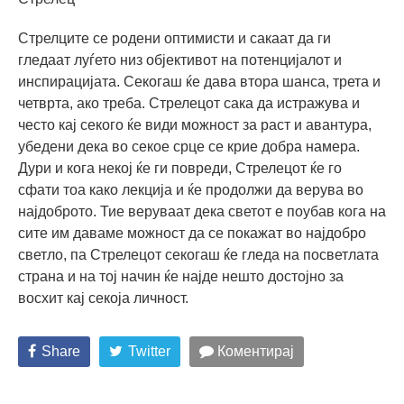
Стрелците се родени оптимисти и сакаат да ги
гледаат луѓето низ објективот на потенцијалот и
инспирацијата. Секогаш ќе дава втора шанса, трета и
четврта, ако треба. Стрелецот сака да истражува и
често кај секого ќе види можност за раст и авантура,
убедени дека во секое срце се крие добра намера.
Дури и кога некој ќе ги повреди, Стрелецот ќе го
сфати тоа како лекција и ќе продолжи да верува во
најдоброто. Тие веруваат дека светот е поубав кога на
сите им даваме можност да се покажат во најдобро
светло, па Стрелецот секогаш ќе гледа на посветлата
страна и на тој начин ќе најде нешто достојно за
восхит кај секоја личност.
Share
Twitter
Коментирај