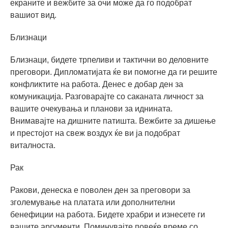
екраните и вежбите за очи може да го подобрат
вашиот вид.
Близнаци
Близнаци, бидете трпеливи и тактични во деловните
преговори. Дипломатијата ќе ви помогне да ги решите
конфликтите на работа. Денес е добар ден за
комуникација. Разговарајте со саканата личност за
вашите очекувања и планови за иднината.
Внимавајте на дишните патишта. Вежбите за дишење
и престојот на свеж воздух ќе ви ја подобрат
виталноста.
Рак
Ракови, денеска е поволен ден за преговори за
зголемување на платата или дополнителни
бенефиции на работа. Бидете храбри и изнесете ги
вашите аргументи. Поминувајте повеќе време со