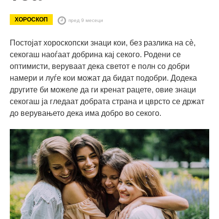
ХОРОСКОП
пред 9 месеци
Постојат хороскопски знаци кои, без разлика на сè,
секогаш наоѓаат добрина кај секого. Родени се
оптимисти, веруваат дека светот е полн со добри
намери и луѓе кои можат да бидат подобри. Додека
другите би можеле да ги кренат рацете, овие знаци
секогаш ја гледаат добрата страна и цврсто се држат
до верувањето дека има добро во секого.