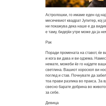
Астролошки, го имаме еден од нај
месечевиот квадрат Јупитер, кој ј
ни покажува дека наше е да види
е таму, бидејќи утре може да ја не
Рак
Поради промената на ставот, ќе в
и кога ви дава и ви одзема. Намес
немате, можеби ќе го најдете ваш
светлина. Вашиот хороскоп ви нос
поглед и став. Почнувате да забе
тоа прави разлика во пракса. За 
свесно барате добрина во животот
за себе.
Девица