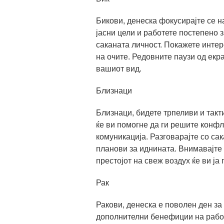
Бикови, денеска фокусирајте се н
јасни цели и работете постепено з
саканата личност. Покажете интер
на очите. Редовните паузи од екр
вашиот вид.
Близнаци
Близнаци, бидете трпеливи и такт
ќе ви помогне да ги решите конфл
комуникација. Разговарајте со са
планови за иднината. Внимавајте
престојот на свеж воздух ќе ви ја
Рак
Ракови, денеска е поволен ден за
дополнителни бенефиции на работ