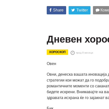
Share
Twitter
Коме
Дневен хоро
ХОРОСКОП
пред 9 месеци
Овен
Овни, денеска вашата иновација д
стратегии кои можат да го подобр
романтичните моменти со саканат
бидете искрени. Внимавајте на в
здравата исхрана ќе го зајакнат в
Бик