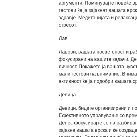
аргументи. Поминувајте повеќе в
гестови ќе ја зајакнат вашата вр
здравје. Медитацијата и релаксаци
стресот.
Лав
Лавови, вашата посветеност и раб
фокусирани на вашите задачи. Де
личност. Покажете ја вашата чувс
мали гестови на внимание. Внима
активност ќе ја подобри вашата с
Девица
Девици, бидете организирани и по
Ефективното управување со време
Денес фокусирајте се на разбирањ
зајакне вашата врска и ќе создад