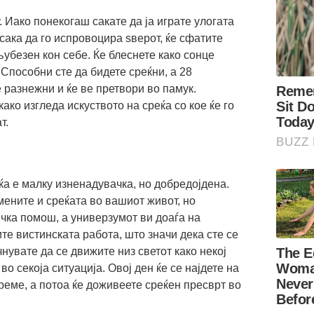
. Иако понекогаш сакате да ја играте улогата
сака да го испровоцира ѕверот, ќе сфатите
љубезен кон себе. Ќе блеснете како сонце
 Способни сте да бидете среќни, а 28
е разнежни и ќе ве претвори во памук.
како изгледа искуството на среќа со кое ќе го
т.
ќа е малку изненадувачка, но добредојдена.
мените и среќата во вашиот живот, но
ка помош, а универзумот ви доаѓа на
те вистинската работа, што значи дека сте се
нувате да се движите низ светот како некој
 во секоја ситуација. Овој ден ќе се најдете на
реме, а потоа ќе доживеете среќен пресврт во