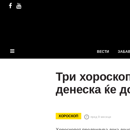
ВЕСТИ
ЗАБА
Три хороско
денеска ќе 
ХОРОСКОП
пред 9 месеци
Хороскопот предвидува дека денес