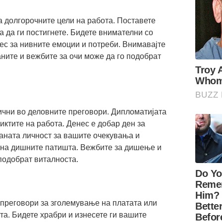
а долгорочните цели на работа. Поставете
а да ги постигнете. Бидете внимателни со
ес за нивните емоции и потреби. Внимавајте
аните и вежбите за очи може да го подобрат
ични во деловните преговори. Дипломатијата
иктите на работа. Денес е добар ден за
каната личност за вашите очекувања и
 на дишните патишта. Вежбите за дишење и
 подобрат виталноста.
 преговори за зголемување на платата или
а. Бидете храбри и изнесете ги вашите