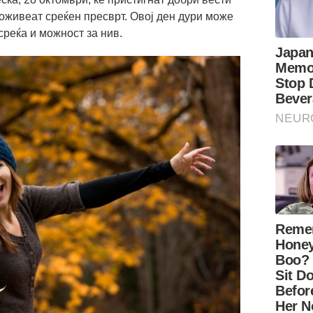
 доживеат среќен пресврт. Овој ден дури може
среќа и можност за нив.