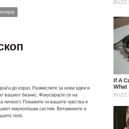
нтирај
скоп
оаѓа до израз. Размислете за нови идеи и
ат вашиот бизнис. Фокусирајте се на
а личност. Покажете ги вашите чувства и
ашиот имунолошки систем. Витамините и
ашето тело.