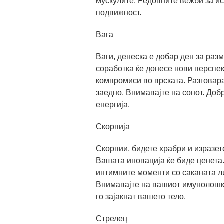
мускулите. Редовните вежби за и
подвижност.
Вага
Ваги, денеска е добар ден за раз
соработка ќе донесе нови перспек
компромиси во врската. Разговара
заедно. Внимавајте на сонот. Доб
енергија.
Скорпија
Скорпии, бидете храбри и изразет
Вашата иновација ќе биде ценета.
интимните моменти со саканата ли
Внимавајте на вашиот имунолошки
го зајакнат вашето тело.
Стрелец