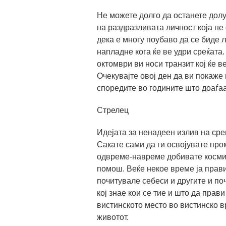
Не можете долго да останете долу
на раздразливата личност која не 
дека е многу поубаво да се биде 
напладне кога ќе ве удри среќата.
октомври ви носи транзит кој ќе в
Очекувајте овој ден да ви покаже 
споредите во годините што доаѓаа
Стрелец
Идејата за ненадеен излив на сре
Сакате сами да ги освојувате про
одвреме-навреме добивате космич
помош. Веќе некое време ја прави
почитувале себеси и другите и поч
кој знае кои се тие и што да прави
вистинското место во вистинско в
животот.