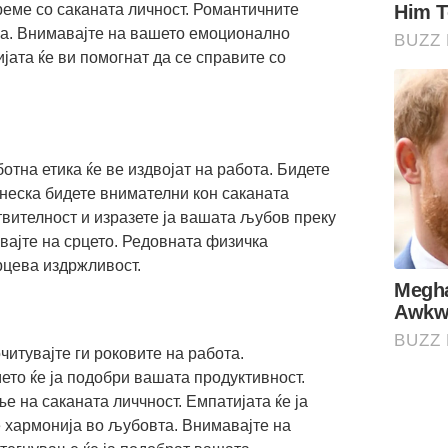
реме со саканата личност. Романтичните
ска. Внимавајте на вашето емоционално
јата ќе ви помогнат да се справите со
отна етика ќе ве издвојат на работа. Бидете
неска бидете внимателни кон саканата
твителност и изразете ја вашата љубов преку
вајте на срцето. Редовната физичка
рцева издржливост.
читувајте ги роковите на работа.
то ќе ја подобри вашата продуктивност.
е на саканата личчност. Емпатијата ќе ја
е хармонија во љубовта. Внимавајте на