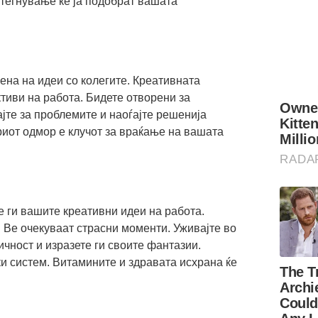
стегнување ќе ја подобрат вашата
мена на идеи со колегите. Креативната
тиви на работа. Бидете отворени за
јте за проблемите и наоѓајте решенија
риот одмор е клучот за враќање на вашата
е ги вашите креативни идеи на работа.
 Ве очекуваат страсни моменти. Уживајте во
чност и изразете ги своите фантазии.
 систем. Витамините и здравата исхрана ќе