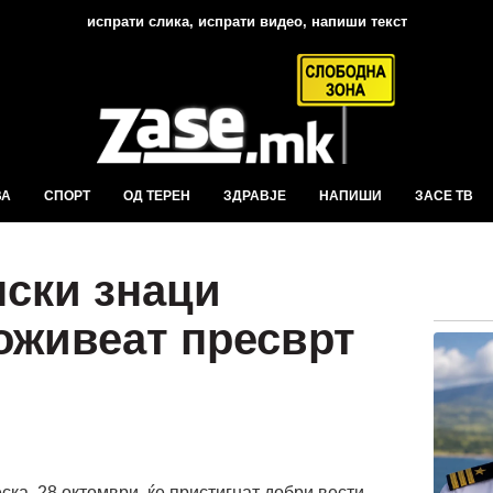
испрати слика, испрати видео, напиши текст
ВА
СПОРТ
ОД ТЕРЕН
ЗДРАВЈЕ
НАПИШИ
ЗАСЕ ТВ
пски знаци
доживеат пресврт
ка, 28 октомври, ќе пристигнат добри вести