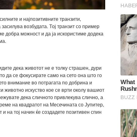
силните и најпозитивните транзити,
а засилува возбудата. Тој транзит со пример
ме добра можност и да ја искористиме додека
ма.
идите дека животот не е толку страшен, дури
то да се фокусирате само на сето она што го
ето внимание во потрагата по добрина и
и животно искуство кое се врти околу вашиот
лежувате дека сличното привлекува слично, а
време на квадратот на Месечината со Јупитер,
 и на тој начин ќе создадете позитивен спин