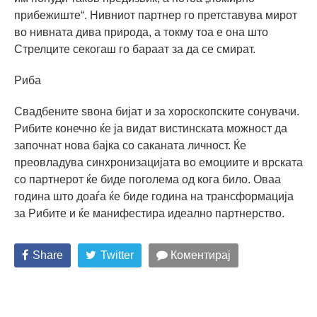
прибежиште“. Нивниот партнер го претставува мирот
во нивната дива природа, а токму тоа е она што
Стрелците секогаш го бараат за да се смират.
Риба
Свадбените ѕвона бијат и за хороскопските сонувачи.
Рибите конечно ќе ја видат вистинската можност да
започнат нова бајка со саканата личност. Ќе
преовладува синхронизацијата во емоциите и врската
со партнерот ќе биде поголема од кога било. Оваа
година што доаѓа ќе биде година на трансформација
за Рибите и ќе манифестира идеално партнерство.
Share
Twitter
Коментирај