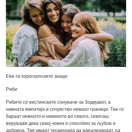
Еве ги хороскопските знаци:
Риби
Рибите се вистинските сонувачи за Зодијакот, а
нивната емпатија и сочувство немаат граници. Тие го
бараат нежното и невиното во секого, секогаш
верувајќи дека секој човек е способен за љубов и
добрина. Тие имаат тенденција да идеализираат, па