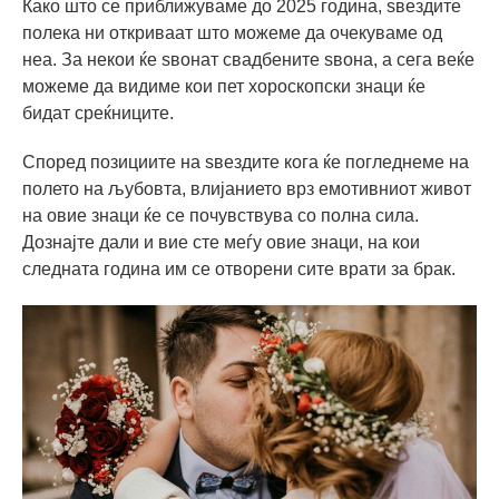
Како што се приближуваме до 2025 година, ѕвездите
полека ни откриваат што можеме да очекуваме од
неа. За некои ќе ѕвонат свадбените ѕвона, а сега веќе
можеме да видиме кои пет хороскопски знаци ќе
бидат среќниците.
Според позициите на ѕвездите кога ќе погледнеме на
полето на љубовта, влијанието врз емотивниот живот
на овие знаци ќе се почувствува со полна сила.
Дознајте дали и вие сте меѓу овие знаци, на кои
следната година им се отворени сите врати за брак.