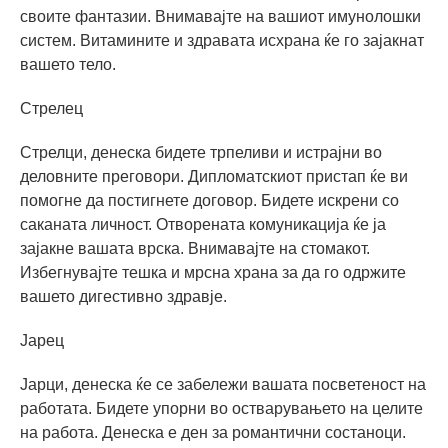
своите фантазии. Внимавајте на вашиот имунолошки
систем. Витамините и здравата исхрана ќе го зајакнат
вашето тело.
Стрелец
Стрелци, денеска бидете трпеливи и истрајни во
деловните преговори. Дипломатскиот пристап ќе ви
помогне да постигнете договор. Бидете искрени со
саканата личност. Отворената комуникација ќе ја
зајакне вашата врска. Внимавајте на стомакот.
Избегнувајте тешка и мрсна храна за да го одржите
вашето дигестивно здравје.
Јарец
Јарци, денеска ќе се забележи вашата посветеност на
работата. Бидете упорни во остварувањето на целите
на работа. Денеска е ден за романтични состаноци.