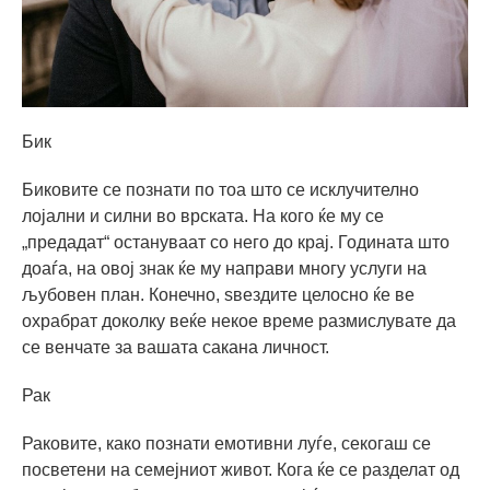
Бик
Биковите се познати по тоа што се исклучително
лојални и силни во врската. На кого ќе му се
„предадат“ остануваат со него до крај. Годината што
доаѓа, на овој знак ќе му направи многу услуги на
љубовен план. Конечно, ѕвездите целосно ќе ве
охрабрат доколку веќе некое време размислувате да
се венчате за вашата сакана личност.
Рак
Раковите, како познати емотивни луѓе, секогаш се
посветени на семејниот живот. Кога ќе се разделат од