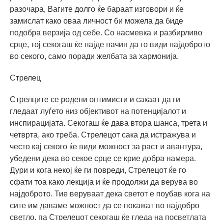
разочара, Вагите долго ќе бараат изговори и ќе
замислат како оваа личност би можела да биде
подобра верзија од себе. Со насмевка и разбирливо
срце, тој секогаш ќе најде начин да го види најдоброто
во секого, само поради желбата за хармонија.
Стрелец
Стрелците се родени оптимисти и сакаат да ги
гледаат луѓето низ објективот на потенцијалот и
инспирацијата. Секогаш ќе дава втора шанса, трета и
четврта, ако треба. Стрелецот сака да истражува и
често кај секого ќе види можност за раст и авантура,
убедени дека во секое срце се крие добра намера.
Дури и кога некој ќе ги повреди, Стрелецот ќе го
сфати тоа како лекција и ќе продолжи да верува во
најдоброто. Тие веруваат дека светот е поубав кога на
сите им даваме можност да се покажат во најдобро
светло, па Стрелецот секогаш ќе гледа на посветлата