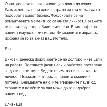
Овни, денеска вашата иновација доаѓа до израз.
Размислете за нови идеи и стратегии кои можат да го
подобрат вашиот бизнис. Фокусирајте се на
романтичните моменти со саканата личност. Покажете
ги вашите чувства и бидете искрени. Внимавајте на
вашиот имунолошки систем. Витамините и здравата
исхрана ќе го зајакнат вашето тело.
Бик
Бикови, денеска фокусирајте се на долгорочните цели
на работа. Поставете јасни цели и работете постепено
за да ги постигнете. Бидете внимателни со саканата
личност. Покажете интерес за нивните емоции и
потреби. Внимавајте на очите. Редовните паузи од
екраните и вежбите за очи може да го подобрат
вашиот вид.
Близнаци