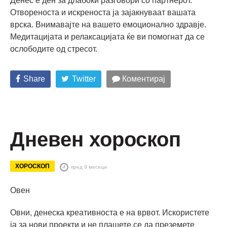
Денес е ден за длабоки разговори со партнерот.
Отвореноста и искреноста ја зајакнуваат вашата
врска. Внимавајте на вашето емоционално здравје.
Медитацијата и релаксацијата ќе ви помогнат да се
ослободите од стресот.
Share
Twitter
Коментирај
Дневен хороскоп
ХОРОСКОП
пред 9 месеци
Овен
Овни, денеска креативноста е на врвот. Искористете
ја за нови проекти и не плашете се да преземете