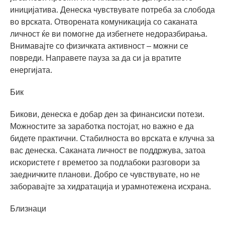
иницијатива. Денеска чувствувате потреба за слобода
во врската. Отворената комуникација со саканата
личност ќе ви помогне да избегнете недоразбирања.
Внимавајте со физичката активност – можни се
повреди. Направете пауза за да си ја вратите
енергијата.
Бик
Бикови, денеска е добар ден за финансиски потези.
Можностите за заработка постојат, но важно е да
бидете практични. Стабилноста во врската е клучна за
вас денеска. Саканата личност ве поддржува, затоа
искористете г времетоо за подлабоки разговори за
заедничките планови. Добро се чувствувате, но не
заборавајте за хидратација и урамнотежена исхрана.
Близнаци