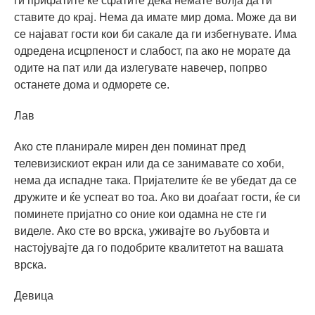
ги прифатите ќе сфатите дека немате волја да ги
ставите до крај. Нема да имате мир дома. Може да ви
се најават гости кои би сакале да ги избегнувате. Има
одредена исцрпеност и слабост, па ако не морате да
одите на пат или да излегувате навечер, попрво
останете дома и одморете се.
Лав
Ако сте планирале мирен ден поминат пред
телевизискиот екран или да се занимавате со хоби,
нема да испадне така. Пријателите ќе ве убедат да се
дружите и ќе успеат во тоа. Ако ви доаѓаат гости, ќе си
поминете пријатно со оние кои одамна не сте ги
виделе. Ако сте во врска, уживајте во љубовта и
настојувајте да го подобрите квалитетот на вашата
врска.
Девица