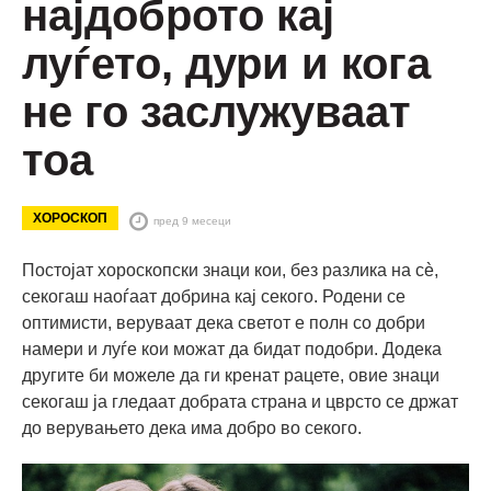
најдоброто кај
луѓето, дури и кога
не го заслужуваат
тоа
ХОРОСКОП
пред 9 месеци
Постојат хороскопски знаци кои, без разлика на сè,
секогаш наоѓаат добрина кај секого. Родени се
оптимисти, веруваат дека светот е полн со добри
намери и луѓе кои можат да бидат подобри. Додека
другите би можеле да ги кренат рацете, овие знаци
секогаш ја гледаат добрата страна и цврсто се држат
до верувањето дека има добро во секого.