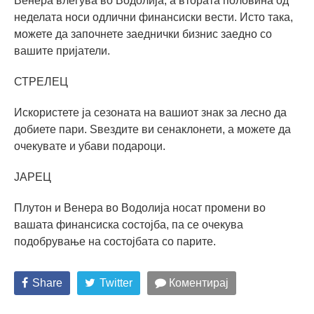
Венера влегува во Водолија, а втората половина од
неделата носи одлични финансиски вести. Исто така,
можете да започнете заеднички бизнис заедно со
вашите пријатели.
СТРЕЛЕЦ
Искористете ја сезоната на вашиот знак за лесно да
добиете пари. Ѕвездите ви сенаклонети, а можете да
очекувате и убави подароци.
ЈАРЕЦ
Плутон и Венера во Водолија носат промени во
вашата финансиска состојба, па се очекува
подобрување на состојбата со парите.
Share
Twitter
Коментирај