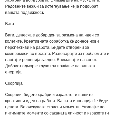
хармонија во љубовта. Внимавајте на мускулите.
Редовните вежби за истегнување ќе ја подобрат
вашата подвижност.
Вага
Ваги, денеска е добар ден за размена на идеи со
колегите. Креативната соработка ќе донесе нови
перспективи на работа. Бидете отворени за
компромиси во врската. Разговарајте за проблемите и
наоѓајте решенија заедно. Внимавајте на сонот.
Добриот одмор е клучот за враќање на вашата
енергија.
Скорпија
Скорпии, бидете храбри и изразете ги вашите
креативни идеи на работа. Вашата иновација ќе биде
ценета. Ве очекуваат страсни моменти. Уживајте во
интимните моменти со саканата личност и изразете ги