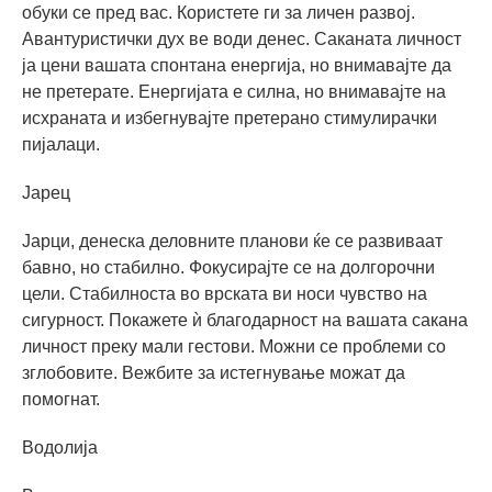
обуки се пред вас. Користете ги за личен развој.
Авантуристички дух ве води денес. Саканата личност
ја цени вашата спонтана енергија, но внимавајте да
не претерате. Енергијата е силна, но внимавајте на
исхраната и избегнувајте претерано стимулирачки
пијалаци.
Јарец
Јарци, денеска деловните планови ќе се развиваат
бавно, но стабилно. Фокусирајте се на долгорочни
цели. Стабилноста во врската ви носи чувство на
сигурност. Покажете ѝ благодарност на вашата сакана
личност преку мали гестови. Можни се проблеми со
зглобовите. Вежбите за истегнување можат да
помогнат.
Водолија