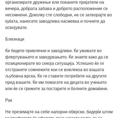
организирате дружење или поканите пријатели на
вечера, добрата забава и доброто расположение се
несомнени. Доколку сте слободни, не се затворајте во
куќата, нанесете заводлива насмевка и почнете да
освојувате.
Близнаци
Ќе бидете привлечни и заводливи. Ќе уживате во
флертувањето и заведувањето. Ќе знаете како да се
позиционирате во секоја ситуација. Успешно ќе ги
отстраните сомнежите кои се вовлекоа во вашата
љубовна врска. Ќе ги ставите потребите на другите
пред вашите. Ќе им помагате на децата во учењето
или ќе се грижите за постарите и болните домаќини.
Рак
Не преземајте на себе напорни обврски, бидејќи штом