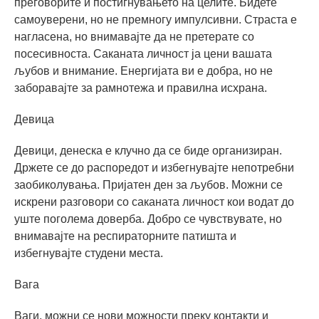
преговорите и постигнувањето на целите. Бидете
самоуверени, но не премногу импулсивни. Страста е
нагласена, но внимавајте да не претерате со
посесивноста. Саканата личност ја цени вашата
љубов и внимание. Енергијата ви е добра, но не
заборавајте за рамнотежа и правилна исхрана.
Девица
Девици, денеска е клучно да се биде организиран.
Држете се до распоредот и избегнувајте непотребни
заобиколувања. Пријатен ден за љубов. Можни се
искрени разговори со саканата личност кои водат до
уште поголема доверба. Добро се чувствувате, но
внимавајте на респираторните патишта и
избегнувајте студени места.
Вага
Ваги, можни се нови можности преку контакти и