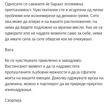
Односите со саканите ќе бараат зголемена
претпазливост. Чувствителни сте и исцрпени од лични
проблеми или вознемирени од деловни грижи. Сето
ова може да влијае и на вашето расположение, па
нема да бидете подложни на мрачни мисли. Ако не се
одморите или не најдете моменти само за себе, нема
да имате сила за сите обврски кои ве очекуваат.
Вага
Ќе се чувствувате привлечно и заводливо.
Вистинскиот момент е да ги надоместите
пропуштените љубовни можности и да ја сфатите
моќта на вашите емоции. Доколку одржувате врска на
далечина, можно е партнерот да ви приреди пријатно
изненадување.
Скорпија