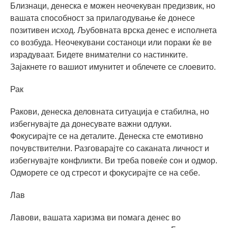
Близнаци, денеска е можен неочекуван предизвик, но
вашата способност за прилагодување ќе донесе
позитивен исход. Љубовната врска денес е исполнета
со возбуда. Неочекувани состаноци или пораки ќе ве
израдуваат. Бидете внимателни со настинките.
Зајакнете го вашиот имунитет и облечете се слоевито.
Рак
Ракови, денеска деловната ситуација е стабилна, но
избегнувајте да донесувате важни одлуки.
Фокусирајте се на деталите. Денеска сте емотивно
почувствителни. Разговарајте со саканата личност и
избегнувајте конфликти. Ви треба повеќе сон и одмор.
Одморете се од стресот и фокусирајте се на себе.
Лав
Лавови, вашата харизма ви помага денес во