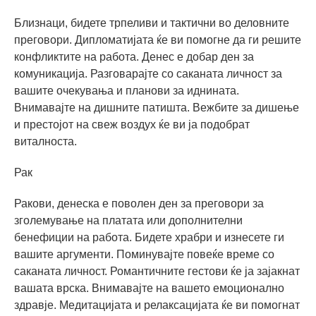
Близнаци, бидете трпеливи и тактични во деловните
преговори. Дипломатијата ќе ви помогне да ги решите
конфликтите на работа. Денес е добар ден за
комуникација. Разговарајте со саканата личност за
вашите очекувања и планови за иднината.
Внимавајте на дишните патишта. Вежбите за дишење
и престојот на свеж воздух ќе ви ја подобрат
виталноста.
Рак
Ракови, денеска е поволен ден за преговори за
зголемување на платата или дополнителни
бенефиции на работа. Бидете храбри и изнесете ги
вашите аргументи. Поминувајте повеќе време со
саканата личност. Романтичните гестови ќе ја зајакнат
вашата врска. Внимавајте на вашето емоционално
здравје. Медитацијата и релаксацијата ќе ви помогнат