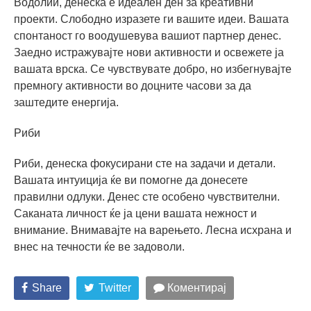
Водолии, денеска е идеален ден за креативни
проекти. Слободно изразете ги вашите идеи. Вашата
спонтаност го воодушевува вашиот партнер денес.
Заедно истражувајте нови активности и освежете ја
вашата врска. Се чувствувате добро, но избегнувајте
премногу активности во доцните часови за да
заштедите енергија.
Риби
Риби, денеска фокусирани сте на задачи и детали.
Вашата интуиција ќе ви помогне да донесете
правилни одлуки. Денес сте особено чувствителни.
Саканата личност ќе ја цени вашата нежност и
внимание. Внимавајте на варењето. Лесна исхрана и
внес на течности ќе ве задоволи.
Share
Twitter
Коментирај