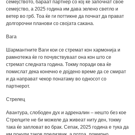
семејството, бараат партнер со кој ќе започнат свое
семејство, а 2025 година им дава зелено светло и
ветер во грб. Тоа ќе ги поттикне да почнат да прават
долгорочни планови со својата сакана.
Вага
Шармантните Ваги кои се стремат кон хармонија и
рамнотежа ќе го почувствуваат она кон што се
стремат следната година. Токму поради ова ќе
помислат дека конечно е дојдено време да се смират
и да направат чекор понатаму во односот со
партнерот.
Стрелец
Авантура, слободен дух и адреналин – нешто без кое
Стрелците не би можеле да живеат ниту ден, токму
така ќе запловат во брак. Сепак, 2025 година е тука да
им понуди таков предизвик, а потоа „помирно