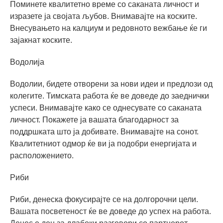
Поминете квалитетно време со саканата личност и
изразете ја својата љубов. Внимавајте на коските.
Внесувањето на калциум и редовното вежбање ќе ги
зајакнат коските.
Водолија
Водолии, бидете отворени за нови идеи и предлози од
колегите. Тимската работа ќе ве доведе до заеднички
успеси. Внимавајте како се однесувате со саканата
личност. Покажете ја вашата благодарност за
поддршката што ја добивате. Внимавајте на сонот.
Квалитетниот одмор ќе ви ја подобри енергијата и
расположението.
Риби
Риби, денеска фокусирајте се на долгорочни цели.
Вашата посветеност ќе ве доведе до успех на работа.