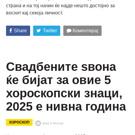
страна и на тој начин ќе најде нешто достојно за
восхит кај секоја личност.
Share
Twitter
Коментирај
Свадбените ѕвона
ќе бијат за овие 5
хороскопски знаци,
2025 е нивна година
ХОРОСКОП
пред 9 месеци