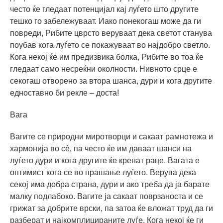
често ќе гледаат потенцијал кај луѓето што другите
тешко го забележуваат. Иако понекогаш може да ги
повреди, Рибите цврсто веруваат дека светот станува
поубав кога луѓето се покажуваат во најдобро светло.
Кога некој ќе им предизвика болка, Рибите во тоа ќе
гледаат само несреќни околности. Нивното срце е
секогаш отворено за втора шанса, дури и кога другите
едноставно би рекле – доста!
Вага
Вагите се природни миротворци и сакаат рамнотежа и
хармонија во сè, па често ќе им даваат шанси на
луѓето дури и кога другите ќе кренат раце. Вагата е
оптимист кога се во прашање луѓето. Верува дека
секој има добра страна, дури и ако треба да ја барате
малку подлабоко. Вагите ја сакаат поврзаноста и се
грижат за добрите врски, па затоа ќе вложат труд да ги
разберат и најкомплицираните луѓе. Кога некој ќе ги