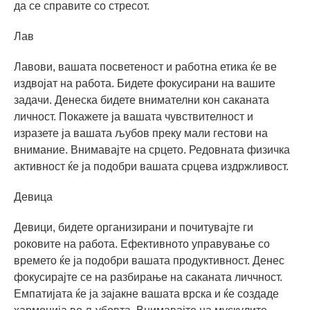
да се справите со стресот.
Лав
Лавови, вашата посветеност и работна етика ќе ве
издвојат на работа. Бидете фокусирани на вашите
задачи. Денеска бидете внимателни кон саканата
личност. Покажете ја вашата чувствителност и
изразете ја вашата љубов преку мали гестови на
внимание. Внимавајте на срцето. Редовната физичка
активност ќе ја подобри вашата срцева издржливост.
Девица
Девици, бидете организирани и почитувајте ги
роковите на работа. Ефективното управување со
времето ќе ја подобри вашата продуктивност. Денес
фокусирајте се на разбирање на саканата личчност.
Емпатијата ќе ја зајакне вашата врска и ќе создаде