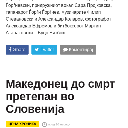
Ѓорѓиевски, придружниот вокал Сара Пројковска,
тапанарот Ѓорѓи Ѓорѓиев, музичарите Филип
Стевановски и Александар Коларов, фотографот
Александар Ефремов и битбоксерот Мартин
Атанасовски – Буцо Битбокс.
Share
Twitter
Коментирај
Македонец до смрт
претепан во
Словенија
ЦРНА ХРОНИКА
пред 10 месеци