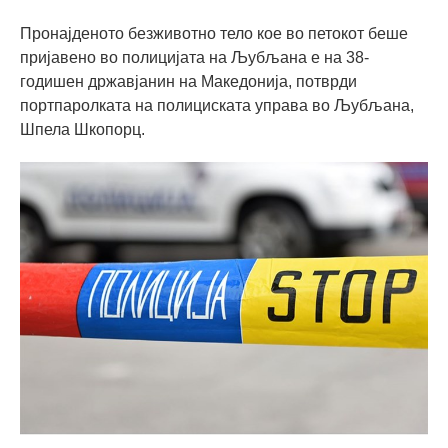
Пронајденото безживотно тело кое во петокот беше
пријавено во полицијата на Љубљана е на 38-
годишен државјанин на Македонија, потврди
портпаролката на полициската управа во Љубљана,
Шпела Шкопорц.