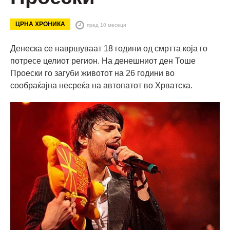
ЦРНА ХРОНИКА
пред 10 месеци
Денеска се навршуваат 18 години од смртта која го
потресе целиот регион. На денешниот ден Тоше
Проески го загуби животот на 26 години во
сообраќајна несреќа на автопатот во Хрватска.