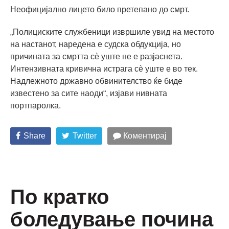
Неофицијално лицето било претепано до смрт.
„Полициските службеници извршиле увид на местото
на настанот, наредена е судска обдукција, но
причината за смртта сè уште не е разјаснета.
Интензивната кривична истрага сè уште е во тек.
Надлежното државно обвинителство ќе биде
известено за сите наоди“, изјави нивната
портпаролка.
Share
Twitter
Коментирај
По кратко
боледување почина