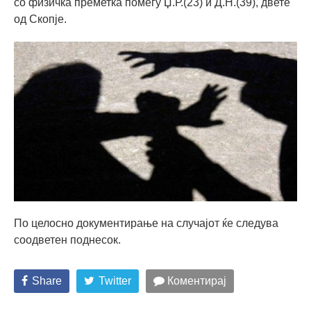
со физичка преметка помеѓу Џ.Р.(23) и Д.Н.(39), двете
од Скопје.
По целосно документирање на случајот ќе следува
соодветен поднесок.
Share
Twitter
Коментирај