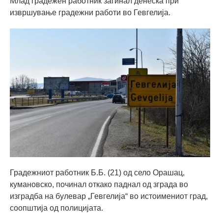
Млад градежен работник загинал денеска при
извршување градежни работи во Гевгелија.
Градежниот работник Б.Б. (21) од село Орашац,
кумановско, починал откако паднал од зграда во
изградба на булевар „Гевгелија“ во истоимениот град,
соопштија од полицијата.