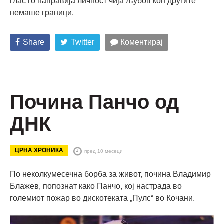
глас го направија личност чија љубов кон другите
немаше граници.
Share
Twitter
Коментирај
Почина Панчо од
ДНК
ЦРНА ХРОНИКА
пред 10 месеци
По неколкумесечна борба за живот, почина Владимир
Блажев, попознат како Панчо, кој настрада во
големиот пожар во дискотеката „Пулс“ во Кочани.