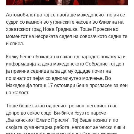
Автомобилот во кој се наоѓаше македонсиот пејач се
судри со камион во утринските часови во близина на
хрватскиот град Нова Градишка. Тоше Проески во
моментот на несреќата седел на совозачкото седиште
и спиел.
Колку беше обожаван и сакан од народот, покажува и
информацијата дека македонското Собрание тој ден
ја прекина седницата за да му оддаде почит на
починатиот пејач со едноминутно молчење. Во
Македонија тогаш 17 октомври беше прогласен за ден
на жалост.
Тоше беше сакан од целиот регион, неговиот глас
допре до секое срце. Би-би-си Њуз го нарече
„балканскиот Елвис Присли“. Тој беше познат и по
својата хуманитарна работа, неговиот ангелски лик и