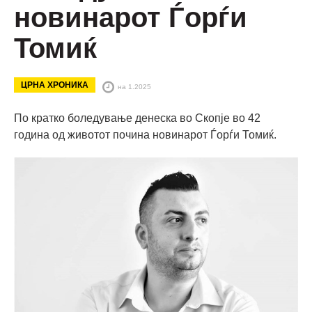
новинарот Ѓорѓи
Томиќ
ЦРНА ХРОНИКА
на 1.2025
По кратко боледување денеска во Скопје во 42
година од животот почина новинарот Ѓорѓи Томиќ.