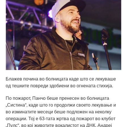
Блажев почина во болницата каде што се лекуваше
од тешките повреди здобиени во огнената стихија.
По пожарот, Панчо беше пренесен во болницата
„Систина“, каде што го продолжи своето лекување и
во изминатите месеци беше подложен на неколку
операции. Тој е 63-тата жртва од пожарот во клубот
„Пулс“, во кој животите вокалистот на ДНК, Андреј