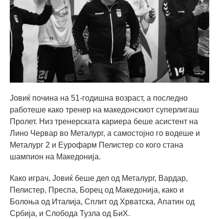
Јовиќ почина на 51-годишна возраст, а последно
работеше како тренер на македонскиот суперлигаш
Пролет. Низ тренерската кариера беше асистент на
Лино Червар во Металург, а самостојно го водеше и
Металург 2 и Еурофарм Пелистер со кого стана
шампион на Македонија.
Како играч, Јовиќ беше дел од Металург, Вардар,
Пелистер, Преспа, Борец од Македонија, како и
Болоња од Италија, Сплит од Хрватска, Апатин од
Србија, и Слобода Тузла од БиХ.