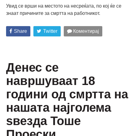
Увид се врши на местото на несреќата, по кој ќе се
знаат причините за смртта на работникот.
Share
Twitter
Коментирај
Денес се
навршуваат 18
години од смртта на
нашата најголема
ѕвезда Тоше
Проески