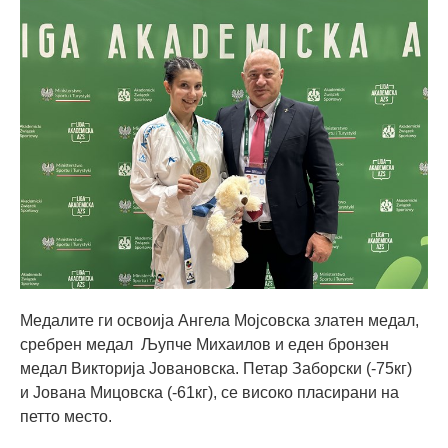
Медалите ги освоија Ангела Мојсовска златен медал,
сребрен медал Љупче Михаилов и еден бронзен
медал Викторија Јовановска. Петар Заборски (-75кг)
и Јована Мицовска (-61кг), се високо пласирани на
петто место.