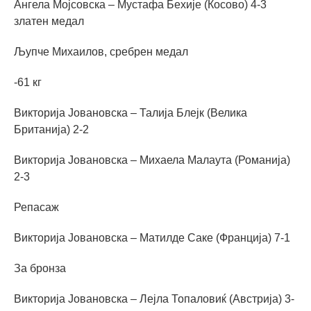
Ангела Мојсовска – Мустафа Бехије (Косово) 4-3
златен медал
Љупче Михаилов, сребрен медал
-61 кг
Викторија Јовановска – Талија Блејк (Велика
Британија) 2-2
Викторија Јовановска – Михаела Малаута (Романија)
2-3
Репасаж
Викторија Јовановска – Матилде Саке (Франција) 7-1
За бронза
Викторија Јовановска – Лејла Топаловиќ (Австрија) 3-