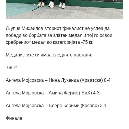
Љупче Михаилов вториот финалист не успеа да
победи во борбата за златен медал и тој го освои
сребрениот медал во категоријата -75 кг.
Медалистите ги имаа следните настапи:
-68 кг
Ангела Мојсовска – Нина Лукенда (Хрватска) 8-4
Ангела Мојсовска – Амина Фејзиќ ( БиХ) 4-3
Ангела Мојсовска – Влере Керими (Косово) 3-1
Финале