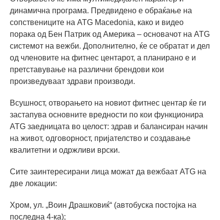
динамична програма. Предвидено е обраќање на
сопствениците на ATG Macedonia, како и видео
порака од Бен Патрик од Америка – основачот на ATG
системот на вежби. Дополнително, ќе се обратат и дел
од членовите на фитнес центарот, а планирано е и
претставување на различни брендови кои
произведуваат здрави производи.
Всушност, отворањето на новиот фитнес центар ќе ги
застапува основните вредности по кои функционира
ATG заедницата во целост: здрав и балансиран начин
на живот, одговорност, пријателство и создавање
квалитетни и одржливи врски.
Сите заинтересирани лица можат да вежбаат ATG на
две локации:
Хром, ул. „Воин Драшковиќ“ (автобуска постојка на
последна 4-ка);