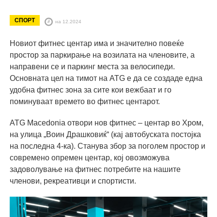
СПОРТ
на 12.2024
Новиот фитнес центар има и значително повеќе
простор за паркирање на возилата на членовите, а
направени се и паркинг места за велосипеди.
Основната цел на тимот на ATG е да се создаде една
удобна фитнес зона за сите кои вежбаат и го
поминуваат времето во фитнес центарот.
ATG Macedonia отвори нов фитнес – центар во Хром,
на улица „Воин Драшковиќ“ (кај автобуската постојка
на последна 4-ка). Станува збор за поголем простор и
современо опремен центар, кој овозможува
задоволување на фитнес потребите на нашите
членови, рекреативци и спортисти.