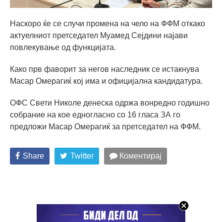
Наскоро ќе се случи промена на чело на ФФМ откако
актуелниот претседател Муамед Сејдини најави
повлекување од функцијата.
Како прв фаворит за негов наследник се истакнува
Масар Омерагиќ кој има и официјална кандидатура.
ОФС Свети Николе денеска одржа вонредно годишно
собрание на кое едногласно со 16 гласа ЗА го
предложи Масар Омерагиќ за претседател на ФФМ.
Share
Twitter
Коментирај