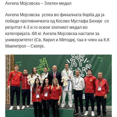
Ангела Мојсовска – Златен медал
Ангела Мојсовска успеа во финалната борба да ја
победи противничката од Косово Мустафа Бехије со
резултат 4-3 и го освои златниот медал во
категоријата -68 кг. Ангела Мојсовска настапи за
универзитетот (Св, Кирил и Методиј, таа е член на К.К
Макпетрол – Скопје.