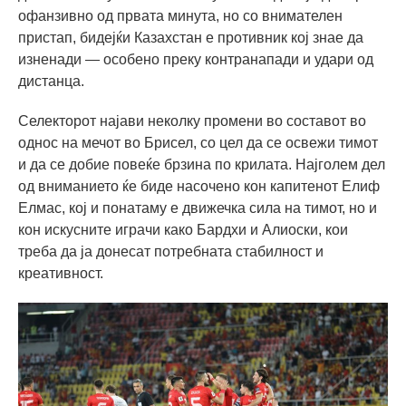
офанзивно од првата минута, но со внимателен
пристап, бидејќи Казахстан е противник кој знае да
изненади — особено преку контранапади и удари од
дистанца.
Селекторот најави неколку промени во составот во
однос на мечот во Брисел, со цел да се освежи тимот
и да се добие повеќе брзина по крилата. Најголем дел
од вниманието ќе биде насочено кон капитенот Елиф
Елмас, кој и понатаму е движечка сила на тимот, но и
кон искусните играчи како Бардхи и Алиоски, кои
треба да ја донесат потребната стабилност и
креативност.