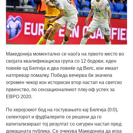
Македонија моментално се наоѓа на првото место во
својата квалификациска група со 12 бодови, еден
повеќе од Белгија и два повеќе од Велс, кои имаат
натпревар помалку. Победа вечерва би значела
огромен чекор кон историски втор настап на светско
првенство, по сензационалниот плеј-оф успех за
ЕВРО 2020.
По херојскиот бод на гостувањето кај Белгија (0:0),
селекторот и фудбалерите се решени да го
капитализираат тој резултат со сигурен настап пред
домашната публика. Се очекува Македонија да игра