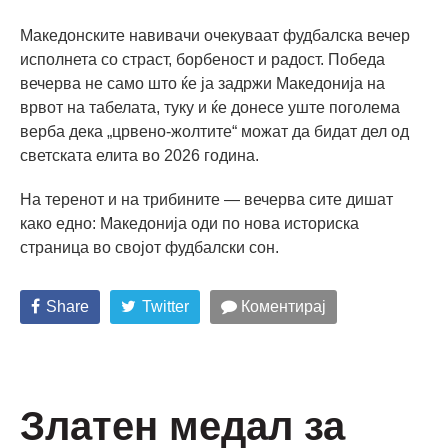
Македонските навивачи очекуваат фудбалска вечер
исполнета со страст, борбеност и радост. Победа
вечерва не само што ќе ја задржи Македонија на
врвот на табелата, туку и ќе донесе уште поголема
верба дека „црвено-жолтите“ можат да бидат дел од
светската елита во 2026 година.
На теренот и на трибините — вечерва сите дишат
како едно: Македонија оди по нова историска
страница во својот фудбалски сон.
Share
Twitter
Коментирај
Златен медал за