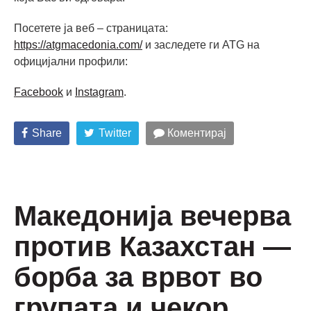
Посетете ја веб – страницата:
https://atgmacedonia.com/
и заследете ги ATG на
официјални профили:
Facebook
и
Instagram
.
Share
Twitter
Коментирај
Македонија вечерва
против Казахстан —
борба за врвот во
групата и чекор