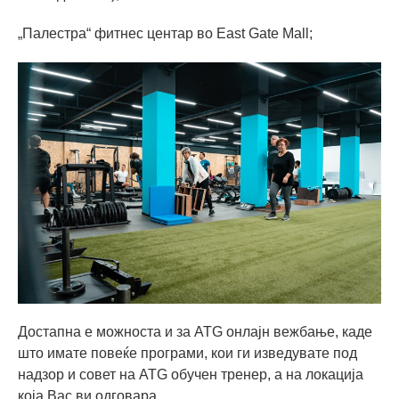
„Палестра“ фитнес центар во East Gate Mall;
Достапна е можноста и за ATG онлајн вежбање, каде
што имате повеќе програми, кои ги изведувате под
надзор и совет на ATG обучен тренер, а на локација
која Вас ви одговара.