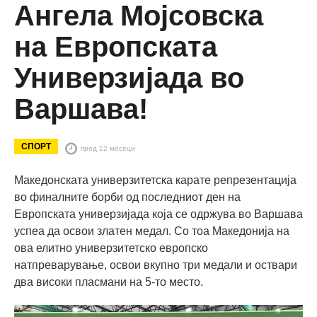
Ангела Мојсовска
на Европската
Универзијада во
Варшава!
СПОРТ
пред 12 месеци
Македонската универзитетска карате репрезентација
во финалните борби од последниот ден на
Европската универзијада која се одржува во Варшава
успеа да освои златен медал. Со тоа Македонија на
ова елитно универзитетско европско
натпреварување, освои вкупно три медали и оствари
два високи пласмани на 5-то место.