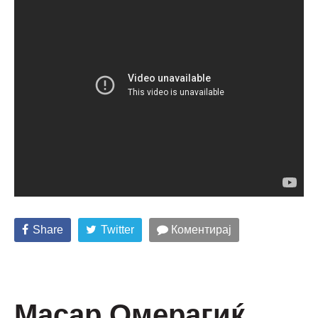
Share
Twitter
Коментирај
Масар Омерагиќ