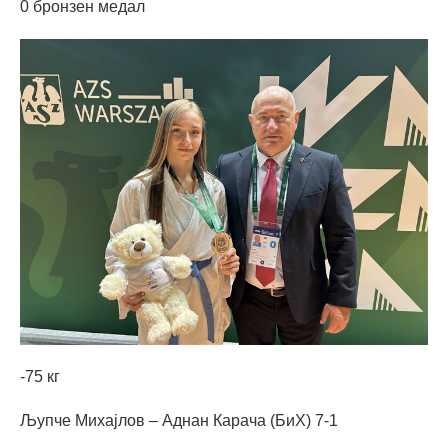
0 бронзен медал
-75 кг
Љупче Михајлов – Аднан Карача (БиХ) 7-1