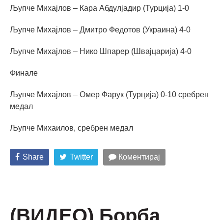
Љупче Михајлов – Кара Абдулјадир (Турција) 1-0
Љупче Михајлов – Дмитро Федотов (Украина) 4-0
Љупче Михајлов – Нико Шпарер (Швајцарија) 4-0
Финале
Љупче Михајлов – Омер Фарук (Турција) 0-10 сребрен
медал
Љупче Михаилов, сребрен медал
Share
Twitter
Коментирај
(ВИДЕО) Борба