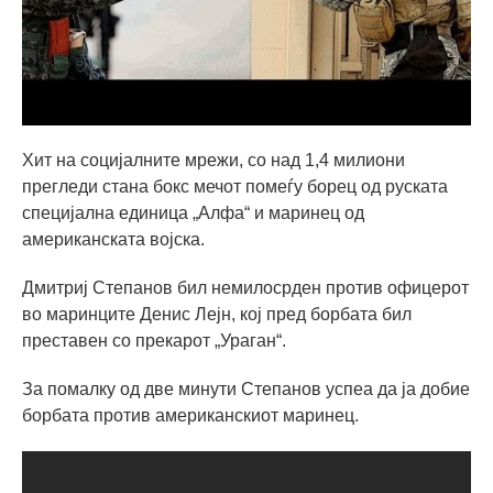
Хит на социјалните мрежи, со над 1,4 милиони
прегледи стана бокс мечот помеѓу борец од руската
специјална единица „Алфа“ и маринец од
американската војска.
Дмитриј Степанов бил немилосрден против офицерот
во маринците Денис Лејн, кој пред борбата бил
преставен со прекарот „Ураган“.
За помалку од две минути Степанов успеа да ја добие
борбата против американскиот маринец.