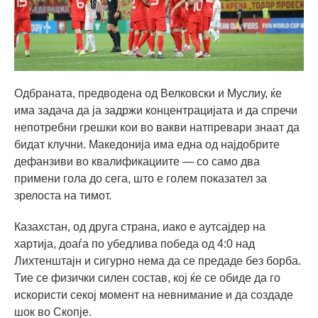
Одбраната, предводена од Велковски и Муслиу, ќе
има задача да ја задржи концентрацијата и да спречи
непотребни грешки кои во вакви натпревари знаат да
бидат клучни. Македонија има една од најдобрите
дефанзиви во квалификациите — со само два
примени гола до сега, што е голем показател за
зрелоста на тимот.
Казахстан, од друга страна, иако е аутсајдер на
хартија, доаѓа по убедлива победа од 4:0 над
Лихтенштајн и сигурно нема да се предаде без борба.
Тие се физички силен состав, кој ќе се обиде да го
искористи секој момент на невнимание и да создаде
шок во Скопје.